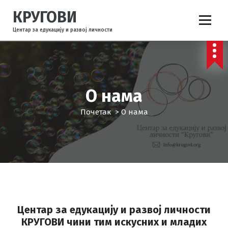
С
КРУГОВИ
к
о
Центар за едукацију и развој личности
ч
и
н
а
с
О нама
а
д
Почетак
>
О нама
р
ж
а
ј
Центар за едукацију и развој личности
КРУГОВИ
чини тим искусних и младих