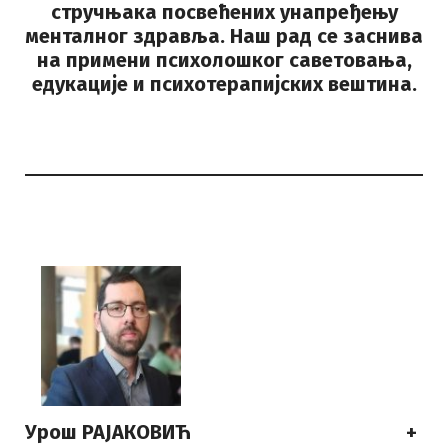
стручњака посвећених унапређењу
менталног здравља. Наш рад се заснива
на примени психолошког саветовања,
едукације и психотерапијских вештина.
Урош РАЈАКОВИЋ
+