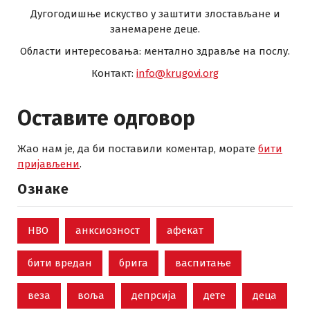
Дугогодишње искуство у заштити злостављане и
занемарене деце.
Области интересовања: ментално здравље на послу.
Контакт:
info@krugovi.org
Оставите одговор
Жао нам је, да би поставили коментар, морате
бити
пријављени
.
Ознаке
НВО
анксиозност
афекат
бити вредан
брига
васпитање
веза
воља
депрсија
дете
деца