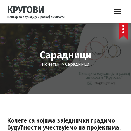
С
КРУГОВИ
к
о
Центар за едукацију и развој личности
ч
и
н
а
с
Сарадници
а
д
Почетак
>
Сарадници
р
ж
а
ј
Колеге са којима заједнички градимо
будућност и учествујемо на пројектима,