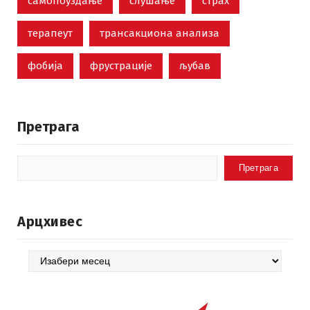
самопоуздање
слушање
страх
терапеут
трансакциона анализа
фобија
фрустрације
љубав
Претрага
Претрага
Арцхивес
Арцхивес