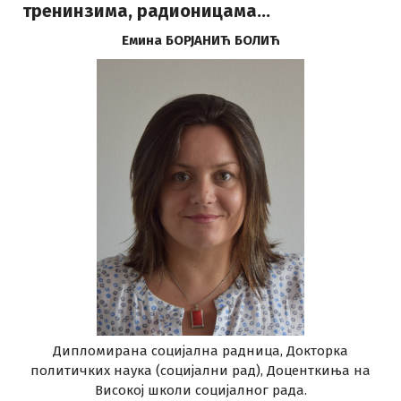
тренинзима, радионицама…
Емина БОРЈАНИЋ БОЛИЋ
Дипломирана социјална радница, Докторка
политичких наука (социјални рад), Доценткиња на
Високој школи социјалног рада.