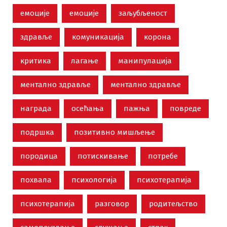
емоције
емоције
заљубљеност
здравље
комуникација
корона
критика
лагање
манипулација
ментално здравље
ментално здравље
награда
осећања
пажња
повреде
подршка
позитивно мишљење
породица
потискивање
потребе
похвала
психологија
психотерапија
психотерапија
разговор
родитељство