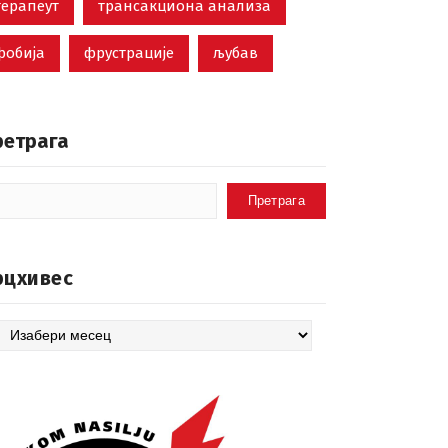
терапеут
трансакциона анализа
фобија
фрустрације
љубав
ретрага
Претрага
рцхивес
цхивес