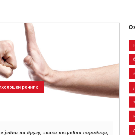
О
ихолошки речник
е једна на другу, свака несрећна породица,