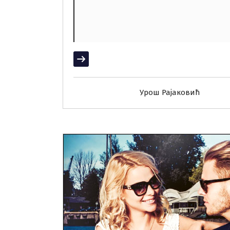
Прочитај више
Урош Рајаковић