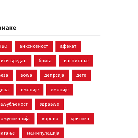
знаке
НВО
анксиозност
афекат
бити вредан
брига
васпитање
веза
воља
депрсија
дете
деца
емоције
емоције
заљубљеност
здравље
комуникација
корона
критика
лагање
манипулација