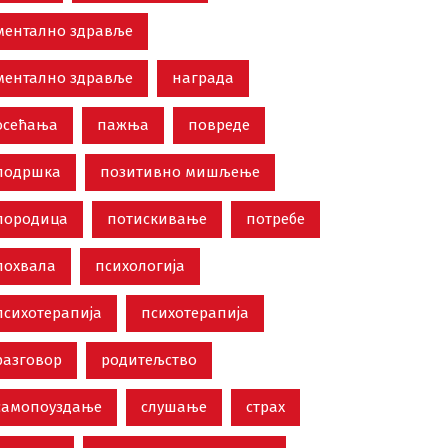
ментално здравље
ментално здравље
награда
осећања
пажња
повреде
подршка
позитивно мишљење
породица
потискивање
потребе
похвала
психологија
психотерапија
психотерапија
разговор
родитељство
самопоуздање
слушање
страх