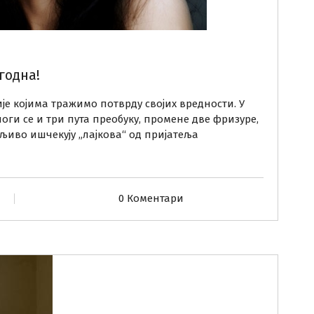
годна!
е којима тражимо потврду својих вредности. У
оги се и три пута преобуку, промене две фризуре,
иво ишчекују „лајкова“ од пријатеља
0 Коментари