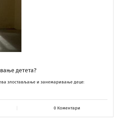
ивање детета?
ева злостављање и занемаривање деце:
0 Коментари