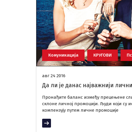
Комуникација
КРУГОВИ
Пс
авг 24 2016
Да ли је данас најважнији личн
Пронађите баланс између прецењене сли
склоне личној промоцији. Људи који су 
компензују путем личне промоције
Прочитај више