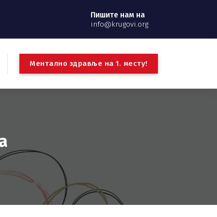
Пишите нам на
info@krugovi.org
М
е
н
т
а
л
н
о
з
д
р
а
в
љ
е
н
а
1
.
м
е
с
т
у
!
а