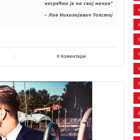
несрећна је на свој начин“
– Лав Николајевич Толстој
0 Коментари