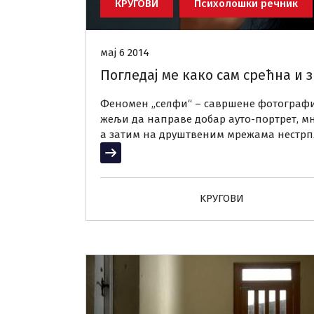
КРУГОВИ
Психолошки речник
мај 6 2014
Погледај ме како сам срећна и з
Феномен „селфи“ – савршене фотографиј
жељи да направе добар ауто-портрет, мн
а затим на друштвеним мрежама нестрпљ
Прочитај више
KРУГОВИ