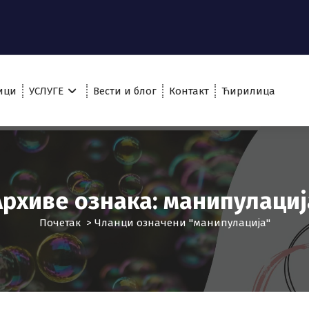
ици
УСЛУГЕ
Вести и блог
Контакт
Ћирилица
Архиве ознака: манипулациј
Почетак
>
Чланци означени "манипулација"