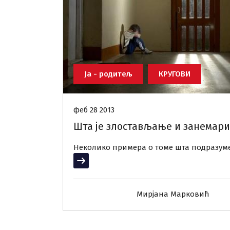
Ја - родитељ
КРУГОВИ
феб 28 2013
Шта је злостављање и занемар
Неколико примера о томе шта подразум
Прочитај више
Мирјана Марковић