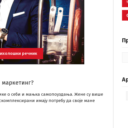
П
ихолошки речник
А
и маркетинг?
ке о себи и мањка самопоуздања. Жене су више
Ар
искомплексирани имају потребу да своје мане