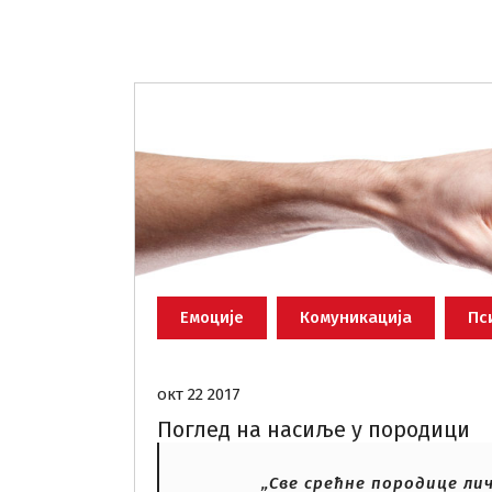
Емоције
Комуникација
Пс
окт 22 2017
Поглед на насиље у породици
„Све срећне породице лич