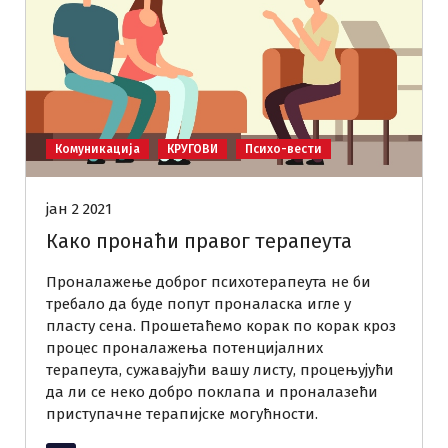
Комуникација
КРУГОВИ
Психо-вести
јан 2 2021
Како пронаћи правог терапеута
Проналажење доброг психотерапеута не би
требало да буде попут проналаска игле у
пласту сена. Прошетаћемо корак по корак кроз
процес проналажења потенцијалних
терапеута, сужавајући вашу листу, процењујући
да ли се неко добро поклапа и проналазећи
приступачне терапијске могућности.