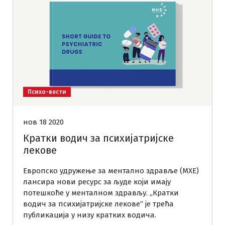
Психо-вести
нов 18 2020
Кратки водич за психијатријске
лекове
Европско удружење за ментално здравље (МХЕ)
лансира нови ресурс за људе који имају
потешкоће у менталном здрављу. „Кратки
водич за психијатријске лекове“ је трећа
публикација у низу кратких водича.