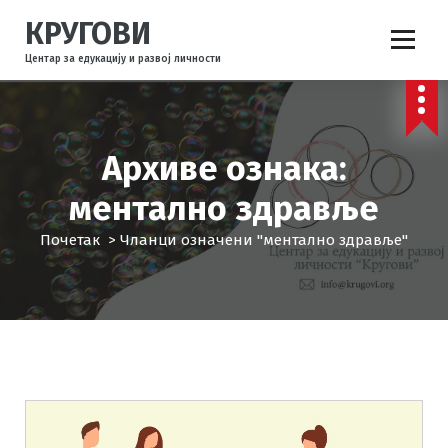
С
КРУГОВИ
к
о
Центар за едукацију и развој личности
ч
и
н
а
Архиве ознака:
с
а
ментално здравље
д
р
Почетак
>
Чланци означени "ментално здравље"
ж
а
ј