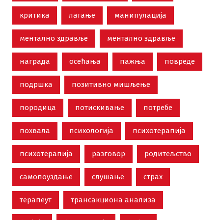
критика
лагање
манипулација
ментално здравље
ментално здравље
награда
осећања
пажња
повреде
подршка
позитивно мишљење
породица
потискивање
потребе
похвала
психологија
психотерапија
психотерапија
разговор
родитељство
самопоуздање
слушање
страх
терапеут
трансакциона анализа