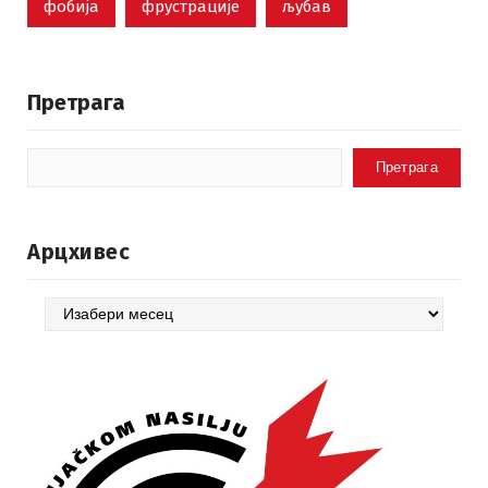
фобија
фрустрације
љубав
Претрага
Претрага
Арцхивес
Арцхивес