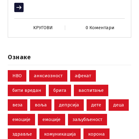
Прочитај више
KРУГОВИ
0 Коментари
Ознаке
НВО
анксиозност
афекат
бити вредан
брига
васпитање
веза
воља
депрсија
дете
деца
емоције
емоције
заљубљеност
здравље
комуникација
корона