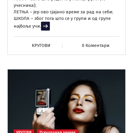
учесника);
ЛЕТЊА – јер ово сјајано време за рад на себи;
ШКОЛА – због тога што се у групи и од групе
најбоље учи.
Прочитај више
KРУГОВИ
0 Коментари
КРУГОВИ
Психолошки речник