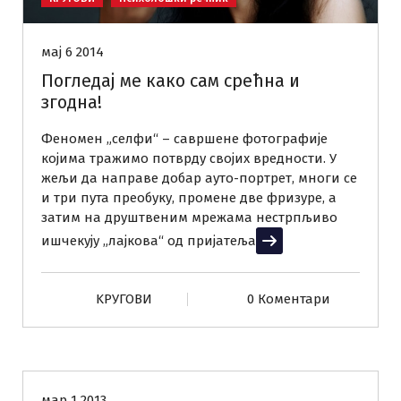
мај 6 2014
Погледај ме како сам срећна и
згодна!
Феномен „селфи“ – савршене фотографије
којима тражимо потврду својих вредности. У
жељи да направе добар ауто-портрет, многи се
и три пута преобуку, промене две фризуре, а
затим на друштвеним мрежама нестрпљиво
ишчекују „лајкова“ од пријатеља
Прочитај више
KРУГОВИ
0 Коментари
Емоције
Комуникација
КРУГОВИ
мар 1 2013