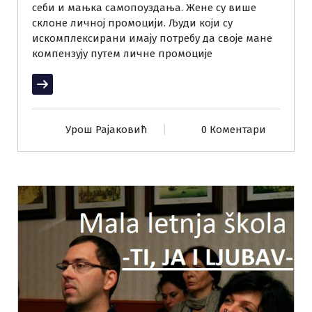
себи и мањка самопоуздања. Жене су више
склоне личној промоцији. Људи који су
искомплексирани имају потребу да своје мане
компензују путем личне промоције
Прочитај више
Урош Рајаковић
0 Коментари