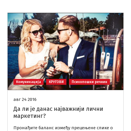
Комуникација
КРУГОВИ
Психолошки речник
авг 24 2016
Да ли је данас најважнији лични
маркетинг?
Пронађите баланс између прецењене слике о