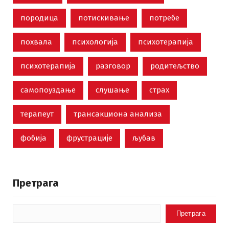
породица
потискивање
потребе
похвала
психологија
психотерапија
психотерапија
разговор
родитељство
самопоуздање
слушање
страх
терапеут
трансакциона анализа
фобија
фрустрације
љубав
Претрага
Претрага