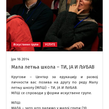
Искуствене групе
УСЛУГЕ
јун 16 2014
Мала летња школа – ТИ, ЈА И ЉУБАВ
Кругови – Центар за едукацију и развој
личности вас позива на другу по реду Малу
летњу школу (МЛШ) – ТИ, ЈА И ЉУБАВ.
МЛШ се спроводи у форми искуствене групе.
МЛШ:
МАЛА – зато што радимо у малој групи (10