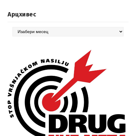
Арцхивес
Арцхивес