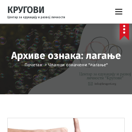
С
КРУГОВИ
к
о
Центар за едукацију и развој личности
ч
и
н
а
с
Архиве ознака: лагање
а
д
Почетак
>
Чланци означени "лагање"
р
ж
а
ј