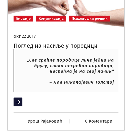
Емоције
Комуникација
Психолошки речник
окт 22 2017
Поглед на насиље у породици
„Све срећне породице личе једна на
другу, свака несрећна породица,
несрећна је на свој начин“
– Лав Николајевич Толстој
Прочитај више
Урош Рајаковић
0 Коментари