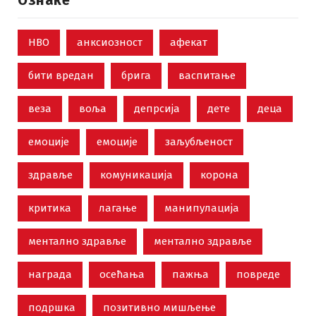
НВО
анксиозност
афекат
бити вредан
брига
васпитање
веза
воља
депрсија
дете
деца
емоције
емоције
заљубљеност
здравље
комуникација
корона
критика
лагање
манипулација
ментално здравље
ментално здравље
награда
осећања
пажња
повреде
подршка
позитивно мишљење