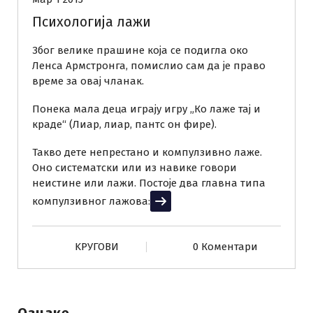
Психологија лажи
Због велике прашине која се подигла око
Ленса Армстронга, помислио сам да је право
време за овај чланак.
Понека мала деца играју игру „Ко лаже тај и
краде“ (Лиар, лиар, пантс он фире).
Такво дете непрестано и компулзивно лаже.
Оно систематски или из навике говори
неистине или лажи. Постоје два главна типа
компулзивног лажова:
Прочитај више
KРУГОВИ
0 Коментари
Ознаке