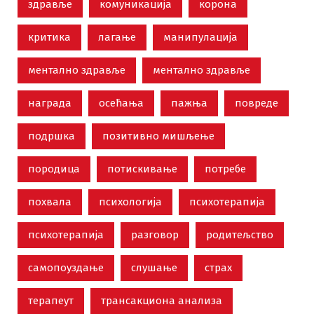
здравље
комуникација
корона
критика
лагање
манипулација
ментално здравље
ментално здравље
награда
осећања
пажња
повреде
подршка
позитивно мишљење
породица
потискивање
потребе
похвала
психологија
психотерапија
психотерапија
разговор
родитељство
самопоуздање
слушање
страх
терапеут
трансакциона анализа