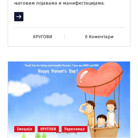
његовим појавама и манифестацијама.
Прочитај више
KРУГОВИ
0 Коментари
Емоције
КРУГОВИ
Радионице