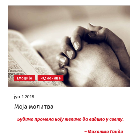
Емоције
Радионице
јун 1 2018
Моја молитва
Будимо промена коју желимо да видимо у свету.
– Махатма Ганди