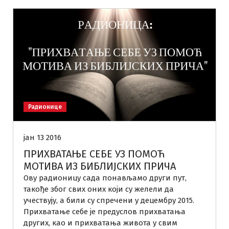
Радионице
јан 13 2016
ПРИХВАТАЊЕ СЕБЕ УЗ ПОМОЋ
МОТИВА ИЗ БИБЛИЈСКИХ ПРИЧА
Ову радионицу сада понављамо други пут,
такође због свих оних који су желели да
учествују, а били су спречени у децембру 2015.
Прихватање себе је предуслов прихватања
других, као и прихватања живота у свим