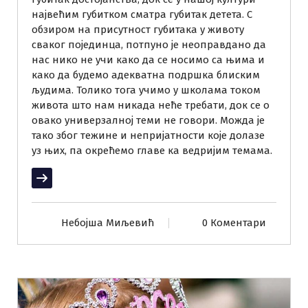
највећим губитком сматра губитак детета. С
обзиром на присутност губитака у животу
сваког појединца, потпуно је неоправдано да
нас нико не учи како да се носимо са њима и
како да будемо адекватна подршка блиским
људима. Толико тога учимо у школама током
живота што нам никада неће требати, док се о
овако универзалној теми не говори. Можда је
тако због тежине и непријатности које долазе
уз њих, па окрећемо главе ка ведријим темама.
Прочитај више
Небојша Миљевић
0 Коментари