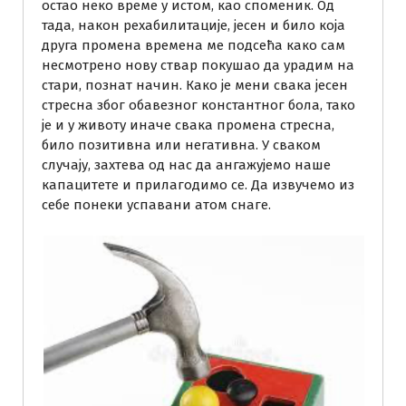
остао неко време у истом, као споменик. Од
тада, након рехабилитације, јесен и било која
друга промена времена ме подсећа како сам
несмотрено нову ствар покушао да урадим на
стари, познат начин. Како је мени свака јесен
стресна због обавезног константног бола, тако
је и у животу иначе свака промена стресна,
било позитивна или негативна. У сваком
случају, захтева од нас да ангажујемо наше
капацитете и прилагодимо се. Да извучемо из
себе понеки успавани атом снаге.