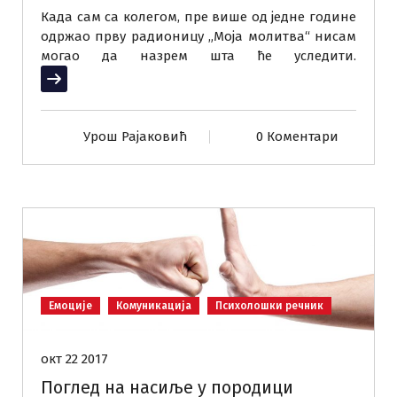
Када сам са колегом, пре више од једне године
одржао прву радионицу „Моја молитва“ нисам
могао да назрем шта ће уследити.
Прочитај више
Урош Рајаковић
0 Коментари
Емоције
Комуникација
Психолошки речник
окт 22 2017
Поглед на насиље у породици