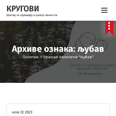
С
КРУГОВИ
к
о
Центар за едукацију и развој личности
ч
и
н
а
с
Архиве ознака: љубав
а
д
Почетак
>
Чланци означени "љубав"
р
ж
а
ј
Емоције
Комуникација
нов 22 2023