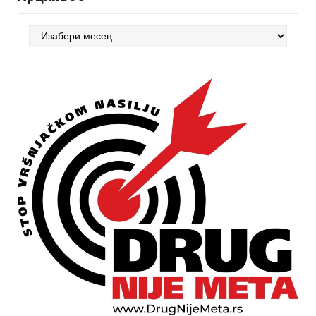
Арцхивес