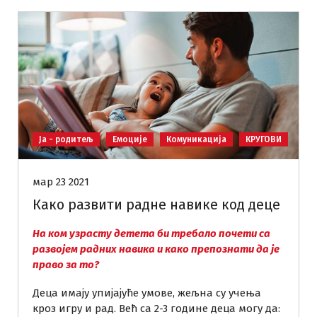
Ја - родитељ
Емоције
Комуникација
КРУГОВИ
мар 23 2021
Како развити радне навике код деце
На ком узрасту детета би требало почети са
развојем радних навика и како препознати да је
право за то?
Деца имају упијајуће умове, жељна су учења
кроз игру и рад. Већ са 2-3 године деца могу да: