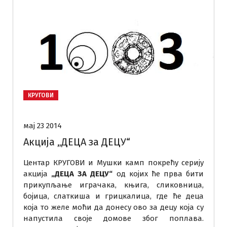
КРУГОВИ
мај 23 2014
Акција „ДЕЦА за ДЕЦУ“
Центар КРУГОВИ и Мушки камп покрећу серију
акција
„ДЕЦА ЗА ДЕЦУ“
од којих ће прва бити
прикупљање играчака, књига, сликовница,
бојица, слаткиша и грицкалица, где ће деца
која то желе моћи да донесу ово за децу која су
напустила своје домове због поплава.