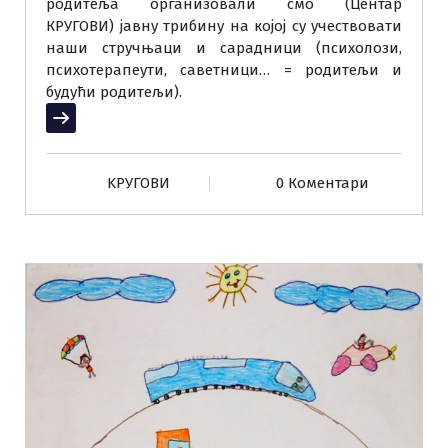
родитеља организовали смо (Центар
КРУГОВИ) јавну трибину на којој су учествовати
наши стручњаци и сарадници (психолози,
психотерапеути, саветници… = родитељи и
будући родитељи).
Прочитај више
KРУГОВИ
0 Коментари