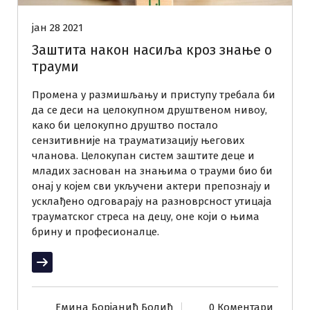
јан 28 2021
Заштита након насиља кроз знање о
трауми
Промена у размишљању и приступу требала би
да се деси на целокупном друштвеном нивоу,
како би целокупно друштво постало
сензитивније на трауматизацију његових
чланова. Целокупан систем заштите деце и
младих заснован на знањима о трауми био би
онај у којем сви укључени актери препознају и
усклађено одговарају на разноврсност утицаја
трауматског стреса на децу, оне који о њима
брину и професионалце.
Прочитај више
Емина Борјанић Болић
0 Коментари