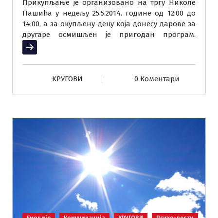
Прикупљање је организовано на тргу Николе
Пашића у недељу 25.5.2014. године од 12:00 до
14:00, а за окупљену децу која донесу дарове за
другаре осмишљен је пригодан програм.
Прочитај више
KРУГОВИ
0 Коментари