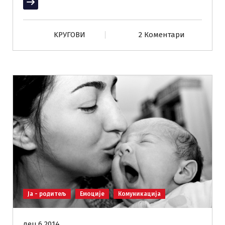
Прочитај више
KРУГОВИ
2 Коментари
Ја - родитељ
Емоције
Комуникација
дец 6 2014