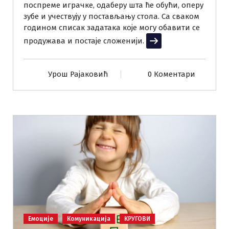
поспреме играчке, одаберу шта ће обући, оперу
зубе и учествују у постављању стола. Са сваком
годином списак задатака које могу обавити се
продужава и постаје сложенији.
Прочитај више
Урош Рајаковић
0 Коментари
Емоције
Комуникација
КРУГОВИ