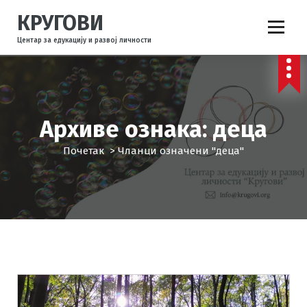
С
КРУГОВИ
к
о
Центар за едукацију и развој личности
ч
и
н
а
с
Архиве ознака: деца
а
д
Почетак
>
Чланци означени "деца"
р
ж
а
ј