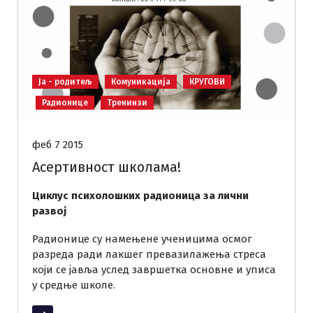
Ја - родитељ
Комуникација
КРУГОВИ
Радионице
Тренинзи
феб 7 2015
Асертивност школама!
Циклус психолошких радионица за лични
развој
Радионице су намењене ученицима осмог
разреда ради лакшег превазилажења стреса
који се јавља услед завршетка основне и уписа
у средње школе.