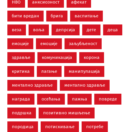
НВО
анксиозност
афекат
бити вредан
брига
васпитање
веза
воља
депрсија
дете
деца
емоције
емоције
заљубљеност
здравље
комуникација
корона
критика
лагање
манипулација
ментално здравље
ментално здравље
награда
осећања
пажња
повреде
подршка
позитивно мишљење
породица
потискивање
потребе