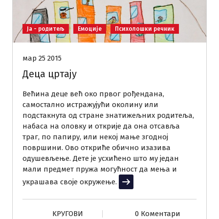
Ја - родитељ
Емоције
Психолошки речник
мар 25 2015
Деца цртају
Већина деце већ око првог рођендана,
самостално истражујући околину или
подстакнута од стране знатижељних родитеља,
набаса на оловку и открије да она отсавља
траг, по папиру, или некој мање згодној
површини. Ово откриће обично изазива
одушевљење. Дете је усхићено што му један
мали предмет пружа могућност да мења и
украшава своје окружење.
Прочитај више
KРУГОВИ
0 Коментари