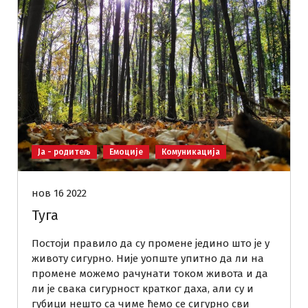
Ја - родитељ
Емоције
Комуникација
нов 16 2022
Туга
Постоји правило да су промене једино што је у
животу сигурно. Није уопште упитно да ли на
промене можемо рачунати током живота и да
ли је свака сигурност кратког даха, али су и
губици нешто са чиме ћемо се сигурно сви