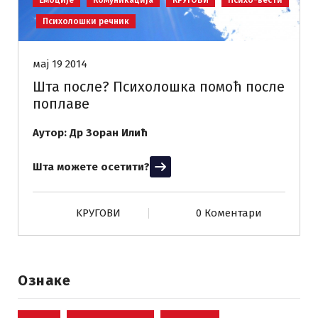
Емоције
Комуникација
КРУГОВИ
Психо-вести
Психолошки речник
мај 19 2014
Шта после? Психолошка помоћ после
поплаве
Аутор: Др Зоран Илић
Шта можете осетити?
Прочитај више
KРУГОВИ
0 Коментари
Ознаке