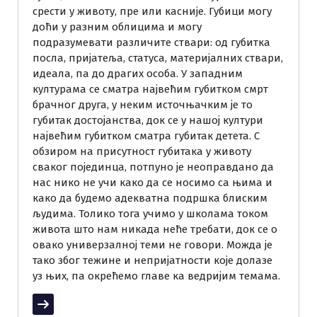
срести у животу, пре или касније. Губици могу
доћи у разним облицима и могу
подразумевати различите ствари: од губитка
посла, пријатеља, статуса, материјалних ствари,
идеала, па до драгих особа. У западним
културама се сматра највећим губитком смрт
брачног друга, у неким источњачким је то
губитак достојанства, док се у нашој култури
највећим губитком сматра губитак детета. С
обзиром на присутност губитака у животу
сваког појединца, потпуно је неоправдано да
нас нико не учи како да се носимо са њима и
како да будемо адекватна подршка блиским
људима. Толико тога учимо у школама током
живота што нам никада неће требати, док се о
овако универзалној теми не говори. Можда је
тако због тежине и непријатности које долазе
уз њих, па окрећемо главе ка ведријим темама.
Прочитај више