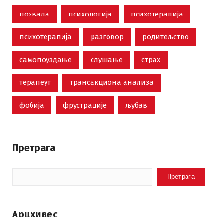
похвала
психологија
психотерапија
психотерапија
разговор
родитељство
самопоуздање
слушање
страх
терапеут
трансакциона анализа
фобија
фрустрације
љубав
Претрага
Претрага
Арцхивес