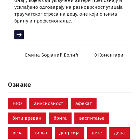
онај у којем сви укључени актери препознају и
усклађено одговарају на разноврсност утицаја
трауматског стреса на децу, оне који о њима
брину и професионалце.
Прочитај више
Емина Борјанић Болић
0 Коментари
Ознаке
НВО
анксиозност
афекат
бити вредан
брига
васпитање
веза
воља
депрсија
дете
деца