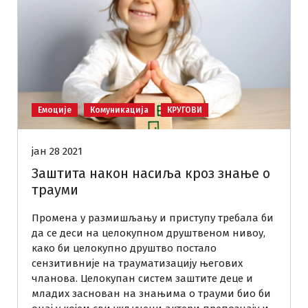
Емоције
Комуникација
КРУГОВИ
јан 28 2021
Заштита након насиља кроз знање о
трауми
Промена у размишљању и приступу требала би
да се деси на целокупном друштвеном нивоу,
како би целокупно друштво постало
сензитивније на трауматизацију његових
чланова. Целокупан систем заштите деце и
младих заснован на знањима о трауми био би