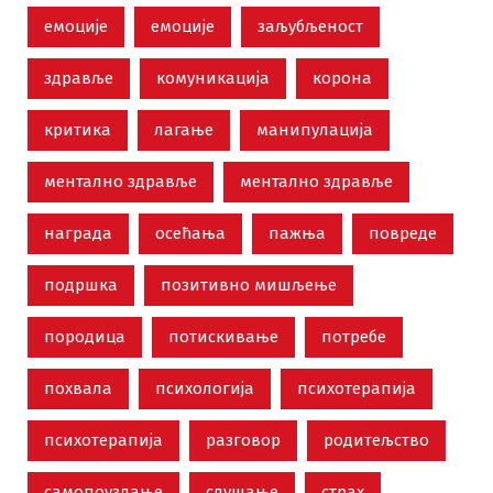
емоције
емоције
заљубљеност
здравље
комуникација
корона
критика
лагање
манипулација
ментално здравље
ментално здравље
награда
осећања
пажња
повреде
подршка
позитивно мишљење
породица
потискивање
потребе
похвала
психологија
психотерапија
психотерапија
разговор
родитељство
самопоуздање
слушање
страх