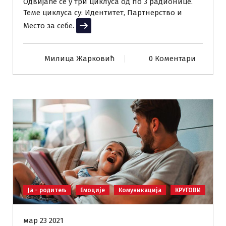
Одвијаће се у три циклуса од по 3 радионице.
Теме циклуса су: Идентитет, Партнерство и
Место за себе.
Прочитај више
Милица Жарковић
0 Коментари
Ја - родитељ
Емоције
Комуникација
КРУГОВИ
мар 23 2021