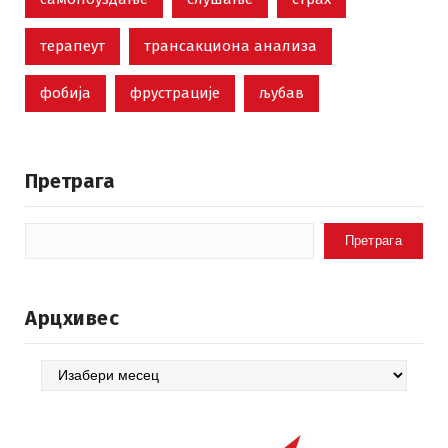
терапеут
трансакциона анализа
фобија
фрустрације
љубав
Претрага
Претрага
Арцхивес
Арцхивес