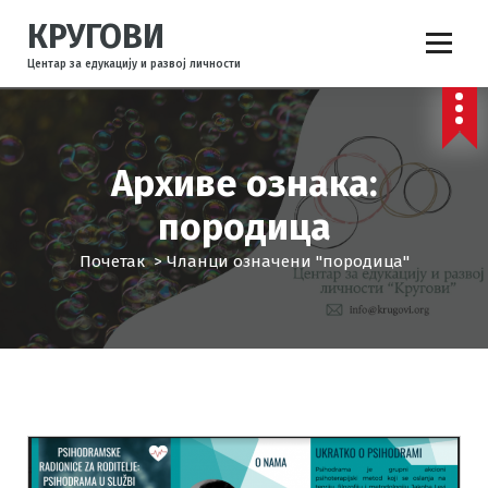
С
КРУГОВИ
к
о
Центар за едукацију и развој личности
ч
и
н
а
Архиве ознака:
с
а
породица
д
р
Почетак
>
Чланци означени "породица"
ж
а
ј