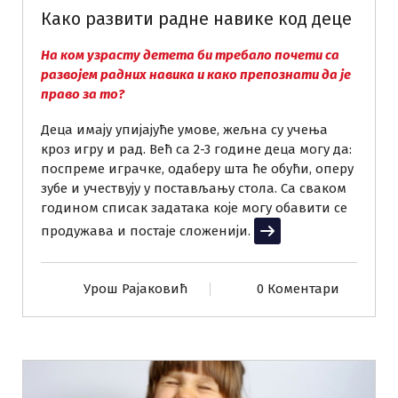
Како развити радне навике код деце
На ком узрасту детета би требало почети са
развојем радних навика и како препознати да је
право за то?
Деца имају упијајуће умове, жељна су учења
кроз игру и рад. Већ са 2-3 године деца могу да:
поспреме играчке, одаберу шта ће обући, оперу
зубе и учествују у постављању стола. Са сваком
годином списак задатака које могу обавити се
продужава и постаје сложенији.
Прочитај више
Урош Рајаковић
0 Коментари