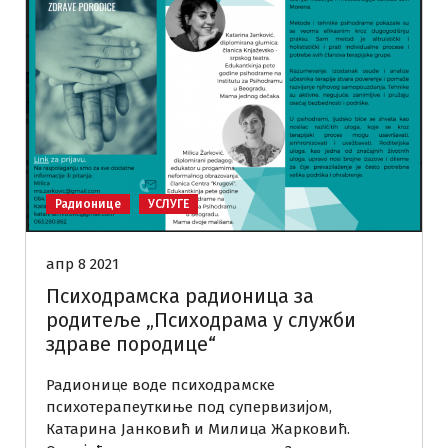
Радионице
УСЛУГЕ
апр 8 2021
Психодрамска радионица за
родитеље „Психодрама у служби
здраве породице“
Радионице воде психодрамске
психотерапеуткиње под супервизијом,
Катарина Јанковић и Милица Жарковић.