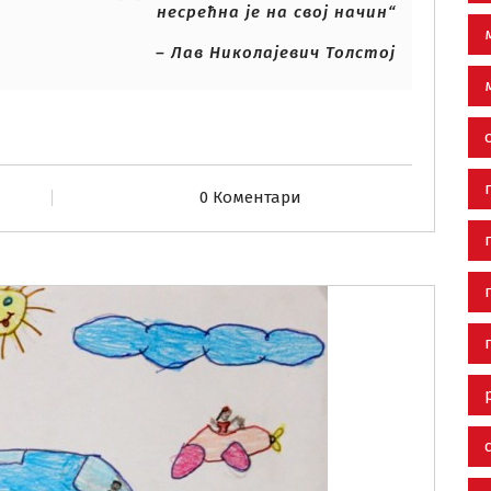
несрећна је на свој начин“
– Лав Николајевич Толстој
0 Коментари