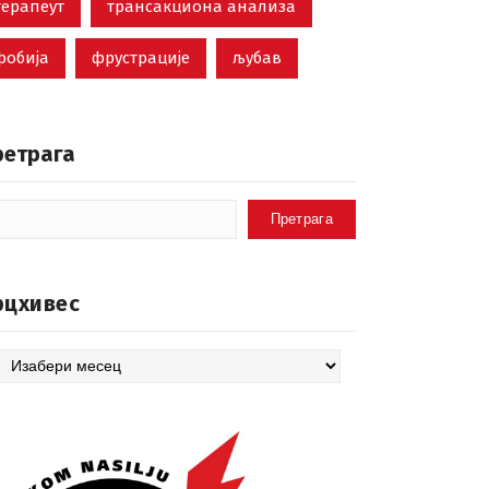
терапеут
трансакциона анализа
фобија
фрустрације
љубав
ретрага
Претрага
рцхивес
цхивес