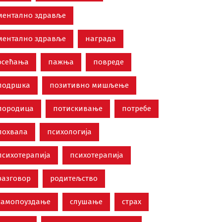
ментално здравље
ментално здравље
награда
осећања
пажња
повреде
подршка
позитивно мишљење
породица
потискивање
потребе
похвала
психологија
психотерапија
психотерапија
разговор
родитељство
самопоуздање
слушање
страх