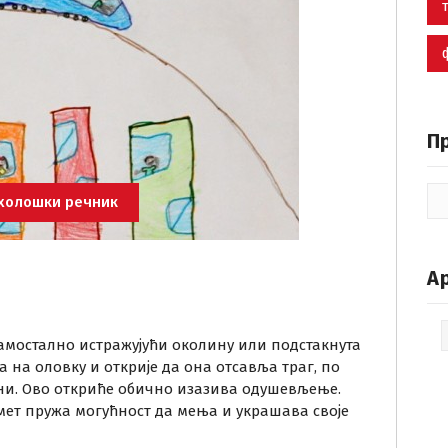
П
холошки речник
А
Ар
амостално истражујући околину или подстакнута
 на оловку и открије да она отсавља траг, по
ни. Ово откриће обично изазива одушевљење.
дмет пружа могућност да мења и украшава своје