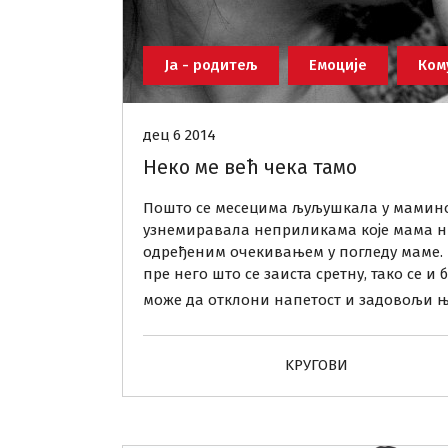
Ја - родитељ
Емоције
Ком
дец 6 2014
Неко ме већ чека тамо
Пошто се месецима љуљушкала у мамино
узнемиравала неприликама које мама ниј
одређеним очекивањем у погледу маме. 
пре него што се заиста сретну, тако се и
може да отклони напетост и задовољи њ
KРУГОВИ