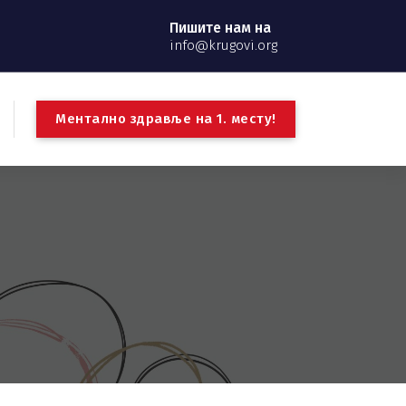
Пишите нам на
info@krugovi.org
М
е
н
т
а
л
н
о
з
д
р
а
в
љ
е
н
а
1
.
м
е
с
т
у
!