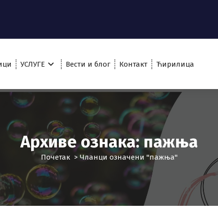
ици
УСЛУГЕ
Вести и блог
Контакт
Ћирилица
Архиве ознака: пажња
Почетак
>
Чланци означени "пажња"