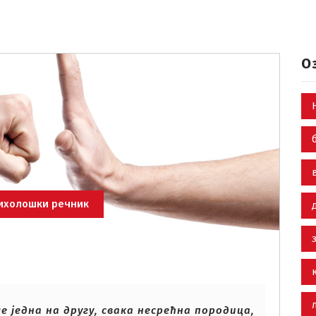
О
ихолошки речник
е једна на другу, свака несрећна породица,