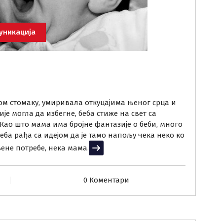
уникација
м стомаку, умиривала откуцајима њеног срца и
е могла да избегне, беба стиже на свет са
Као што мама има бројне фантазије о беби, много
 беба рађа са идејом да је тамо напољу чека неко ко
ене потребе, нека мама.
Прочитај више
0 Коментари