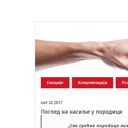
Емоције
Комуникација
Пс
окт 22 2017
Поглед на насиље у породици
„Све срећне породице лич