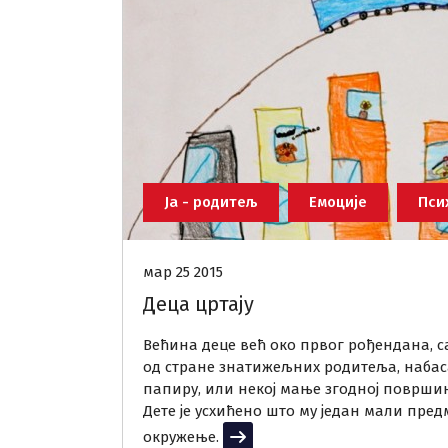
Ја - родитељ
Емоције
Пси
мар 25 2015
Деца цртају
Већина деце већ око првог рођендана, с
од стране знатижељних родитеља, набаса
папиру, или некој мање згодној површи
Дете је усхићено што му један мали пре
окружење.
Прочитај више