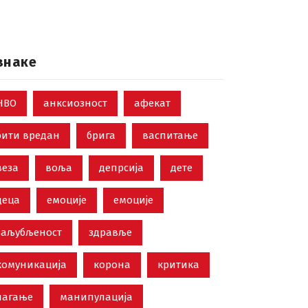
знаке
НВО
анксиозност
афекат
бити вредан
брига
васпитање
веза
воља
депрсија
дете
деца
емоције
емоције
заљубљеност
здравље
комуникација
корона
критика
лагање
манипулација