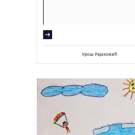
Прочитај више
Урош Рајаковић