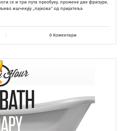
оги се и три пута преобуку, промене две фризуре,
иво ишчекују „лајкова“ од пријатеља
0 Коментари