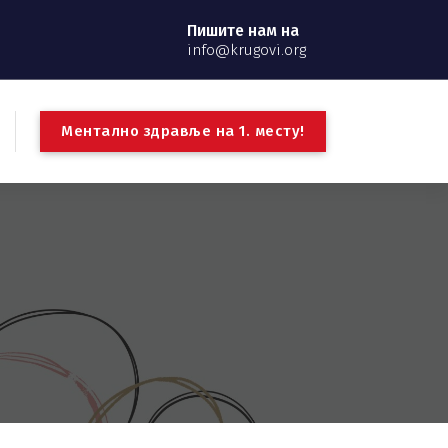
Пишите нам на
info@krugovi.org
М
е
н
т
а
л
н
о
з
д
р
а
в
љ
е
н
а
1
.
м
е
с
т
у
!