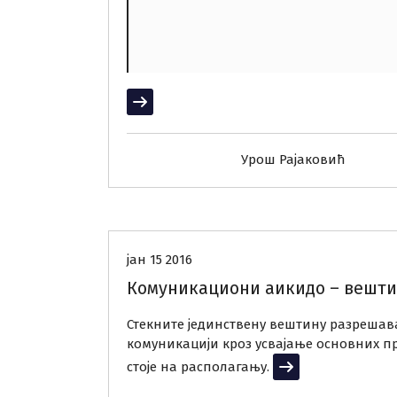
Прочитај више
Урош Рајаковић
Радионице
Тренинзи
јан 15 2016
Комуникациони аикидо – вешт
Стекните јединствену вештину разрешав
комуникацији кроз усвајање основних п
стоје на располагању.
Прочитај више