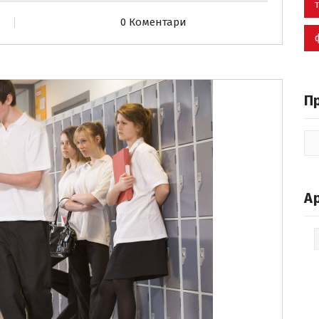
0 Коментари
П
А
Ар