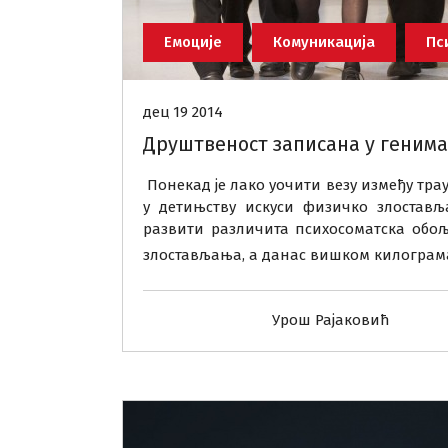
Емоције
Комуникација
Пс
дец 19 2014
Друштвеност записана у генима
Понекад је лако уочити везу између тра
у детињству искуси физичко злостав
развити различита психосоматска обоље
злостављања, а данас вишком килограма
Урош Рајаковић