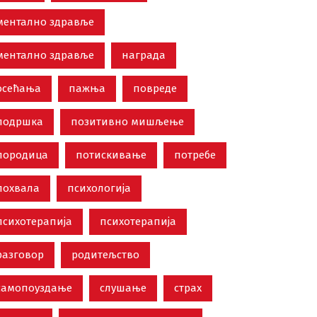
ментално здравље
ментално здравље
награда
осећања
пажња
повреде
подршка
позитивно мишљење
породица
потискивање
потребе
похвала
психологија
психотерапија
психотерапија
разговор
родитељство
самопоуздање
слушање
страх