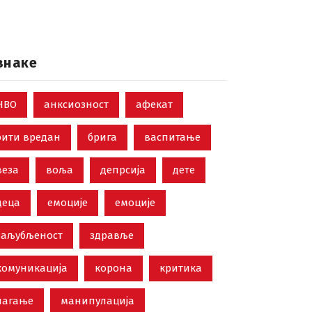
знаке
НВО
анксиозност
афекат
бити вредан
брига
васпитање
веза
воља
депрсија
дете
деца
емоције
емоције
заљубљеност
здравље
комуникација
корона
критика
лагање
манипулација