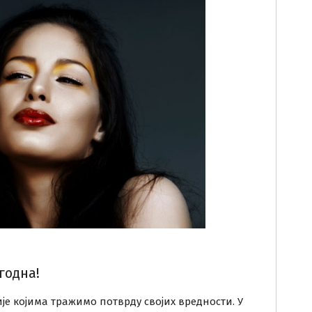
годна!
е којима тражимо потврду својих вредности. У