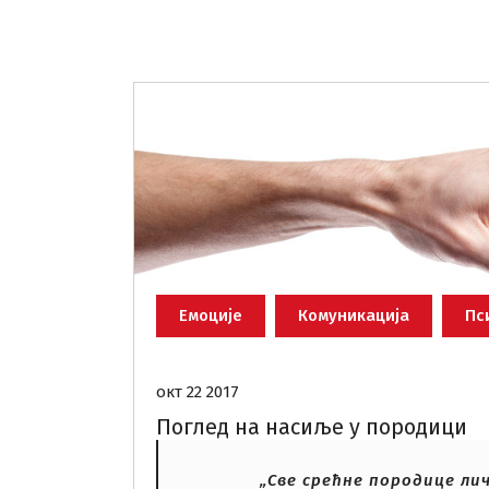
Емоције
Комуникација
Пс
окт 22 2017
Поглед на насиље у породици
„Све срећне породице лич