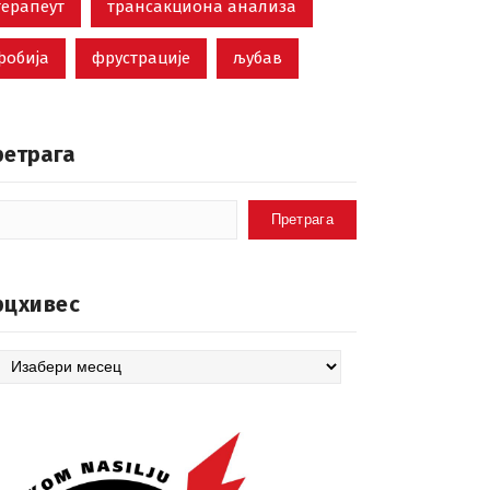
терапеут
трансакциона анализа
фобија
фрустрације
љубав
ретрага
Претрага
рцхивес
цхивес