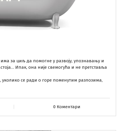
) има за циљ да помогне у развоју, упознавању и
тоја… Ипак, она није свемогућа и не претставља
, уколико се ради о горе поменутим разлозима,
ише
0 Коментари