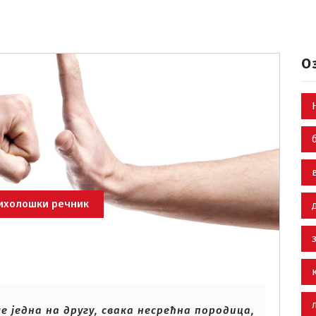
О
ихолошки речник
е једна на другу, свака несрећна породица,