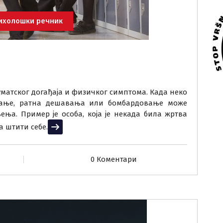
ихолошки речник
уматског догађаја и физичког симптома. Када неко
љање, ратна дешавања или бомбардовање може
ња. Пример је особа, која је некада била жртва
 штити себе.
Прочитај више
0 Коментари