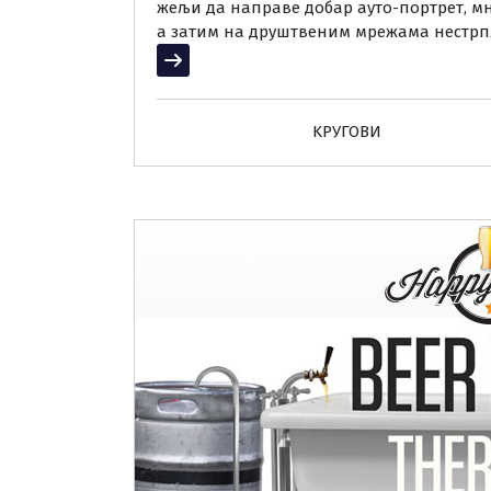
жељи да направе добар ауто-портрет, мн
а затим на друштвеним мрежама нестрпљ
Прочитај више
KРУГОВИ