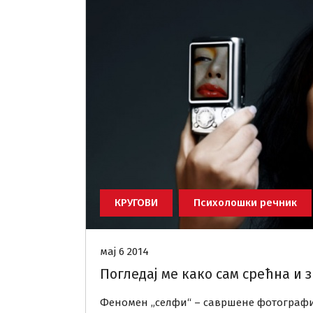
КРУГОВИ
Психолошки речник
мај 6 2014
Погледај ме како сам срећна и з
Феномен „селфи“ – савршене фотографиј