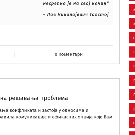
несрећна је на свој начин“
– Лав Николајевич Толстој
0 Коментари
ина решавања проблема
ања конфликата и застоја у односима и
равила комуникације и ефикасних опција које Вам