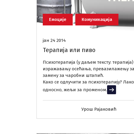
Емоције
Комуникација
јан 24 2014
Терапија или пиво
Психотерапија (у даљем тексту: терапија
изражавању осећања, превазилажењу зас
замену за чаробни штапић.
Како се одлучити за психотерапију? Лако
односно, жељи за променом.
Прочитај в
Урош Рајаковић