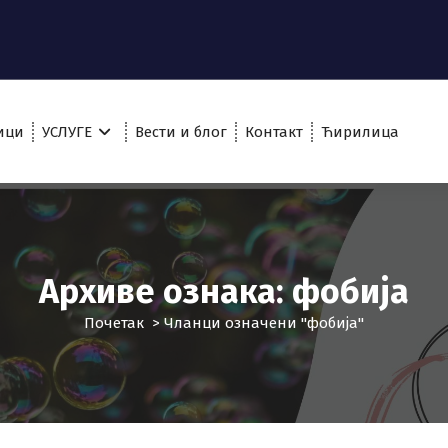
ици
УСЛУГЕ
Вести и блог
Контакт
Ћирилица
Архиве ознака: фобија
Почетак
>
Чланци означени "фобија"