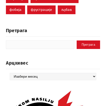
фобија
фрустрације
љубав
Претрага
Претрага
Арцхивес
Арцхивес