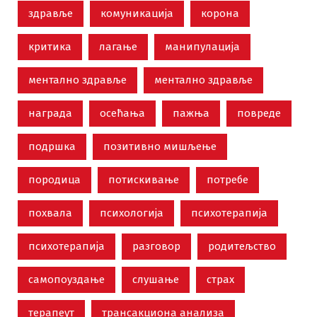
здравље
комуникација
корона
критика
лагање
манипулација
ментално здравље
ментално здравље
награда
осећања
пажња
повреде
подршка
позитивно мишљење
породица
потискивање
потребе
похвала
психологија
психотерапија
психотерапија
разговор
родитељство
самопоуздање
слушање
страх
терапеут
трансакциона анализа