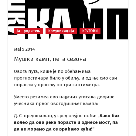
Ја - родитељ
Комуникација
КРУГОВИ
мај 5 2014
Мушки камп, пета сезона
Овога пута, кише је по обећањима
прогностичара било у обиљу, и од ње смо сви
порасли у просеку по три сантиметра.
Уместо резимеа ево најјачих утисака двојице
учесника првог овогодишњег кампа:
Д. С. предшколац, у сред олујне ноћи:
„Како бих
волео да ова река порасте и однесе мост, па
да не морамо да се враћамо кући!“