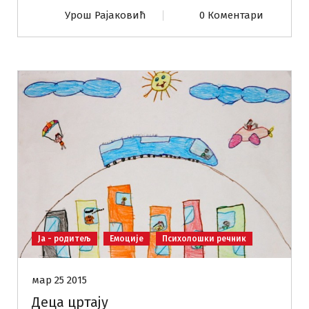
Урош Рајаковић
0 Коментари
Ја - родитељ
Емоције
Психолошки речник
мар 25 2015
Деца цртају