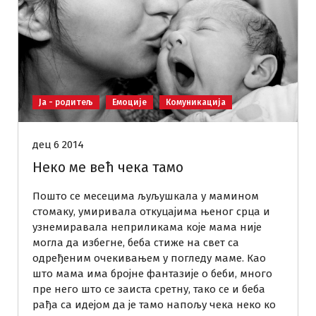
Ја - родитељ
Емоције
Комуникација
дец 6 2014
Неко ме већ чека тамо
Пошто се месецима љуљушкала у мамином
стомаку, умиривала откуцајима њеног срца и
узнемиравала неприликама које мама није
могла да избегне, беба стиже на свет са
одређеним очекивањем у погледу маме. Као
што мама има бројне фантазије о беби, много
пре него што се заиста сретну, тако се и беба
рађа са идејом да је тамо напољу чека неко ко