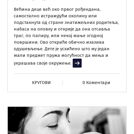
Већина деце већ око првог рођендана,
самостално истражујући околину или
подстакнута од стране знатижељних родитеља,
набаса на оловку и открије да она отсавља
траг, по папиру, или некој мање згодној
површини. Ово откриће обично изазива
одушевљење. Дете је усхићено што му један
мали предмет пружа могућност да мења и
украшава своје окружење.
Прочитај више
KРУГОВИ
0 Коментари