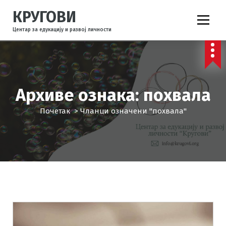
С
КРУГОВИ
к
о
Центар за едукацију и развој личности
ч
и
н
а
с
Архиве ознака: похвала
а
д
Почетак
>
Чланци означени "похвала"
р
ж
а
ј