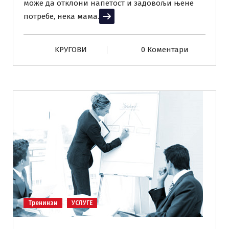
може да отклони напетост и задовољи њене
потребе, нека мама.
Прочитај више
KРУГОВИ
0 Коментари
Тренинзи
УСЛУГЕ