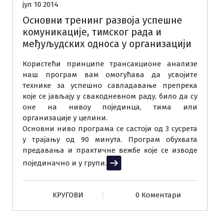
јул 10 2014
Основни тренинг развоја успешне
комуникације, тимског рада и
међуљудских односа у организацији
Користећи принципе трансакционе анализе
наш програм вам омогућава да усвојите
технике за успешно савладавање препрека
које се јављају у свакодневном раду, било да су
оне на нивоу појединца, тима или
организације у целини.
Основни ниво програма се састоји од 3 сусрета
у трајању од 90 минута. Програм обухвата
предавања и практичне вежбе које се изводе
појединачно и у групи.
Прочитај више
KРУГОВИ
0 Коментари