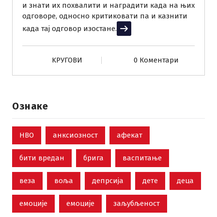
и знати их похвалити и наградити када на њих
одговоре, односно критиковати па и казнити
када тај одговор изостане.
Прочитај више
KРУГОВИ
0 Коментари
Ознаке
НВО
анксиозност
афекат
бити вредан
брига
васпитање
веза
воља
депрсија
дете
деца
емоције
емоције
заљубљеност