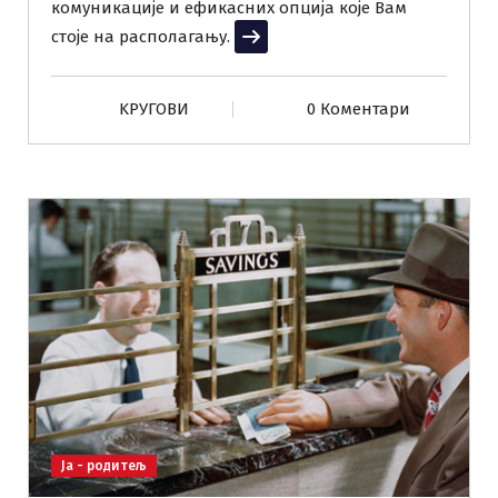
комуникације и ефикасних опција које Вам
стоје на располагању.
Прочитај више
KРУГОВИ
0 Коментари
Ја - родитељ