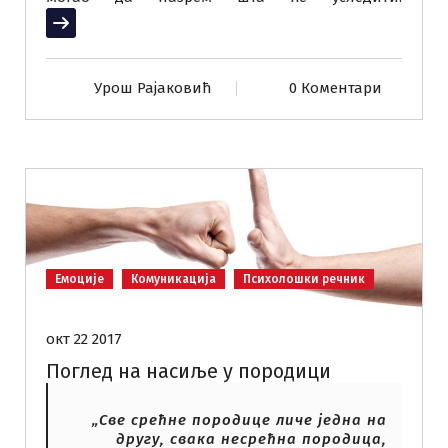
Прочитај више
Урош Рајаковић
0 Коментари
Емоције
Комуникација
Психолошки речник
окт 22 2017
Поглед на насиље у породици
„Све срећне породице личе једна на
другу, свака несрећна породица,