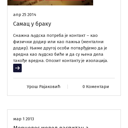
апр 25 2014
Самац у браку
Снажна људска потреба је контакт – као
физички додир или као пажња (ментални
додир). Њиме другој особи потврђујемо да је
вредна као људско биће и да су њена дела
такође вредна. Опозит контакту је изолација.
Прочитај више
Урош Рајаковић
0 Коментари
Ја - родитељ
КРУГОВИ
мар 1 2013
Мерцедес модел васпитања