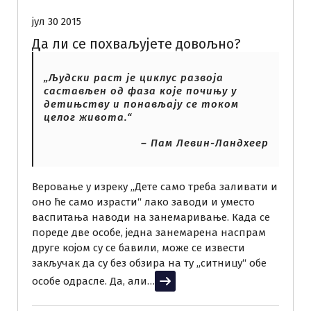
јул 30 2015
Да ли се похваљујете довољно?
„Људски раст је циклус развоја
састављен од фаза које почињу у
детињству и понављају се током
целог живота.“
– Пам Левин-Ландхеер
Веровање у изреку „Дете само треба заливати и
оно ће само израсти“ лако заводи и уместо
васпитања наводи на занемаривање. Када се
пореде две особе, једна занемарена наспрам
друге којом су се бавили, може се извести
закључак да су без обзира на ту „ситницу“ обе
особе одрасле. Да, али…
Прочитај више