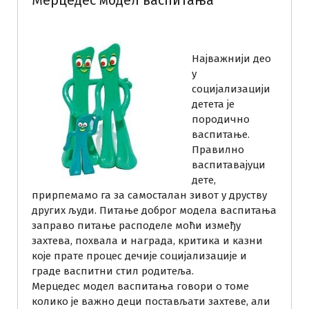
Најважнији део
у
социјализацији
детета је
породично
васпитање.
Правилно
васпитавајуци
дете,
прирпемамо га за самосталан зивот у друству
других људи. Питање доброг модела васпитања
заправо питање расподеле моћи између
захтева, похвала и награда, критика и казни
које прате процес дечије социјализације и
граде васпитни стил родитеља.
Мерцедес модел васпитања говори о томе
колико је важно деци постављати захтеве, али