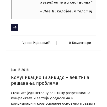
несрећна је на свој начин“
– Лав Николајевич Толстој
Прочитај више
Урош Рајаковић
0 Коментари
Радионице
Тренинзи
јан 15 2016
Комуникациони аикидо – вештина
решавања проблема
Стекните јединствену вештину разрешавања
конфликата и застоја у односима и
комуникацији кроз усвајање основних правила