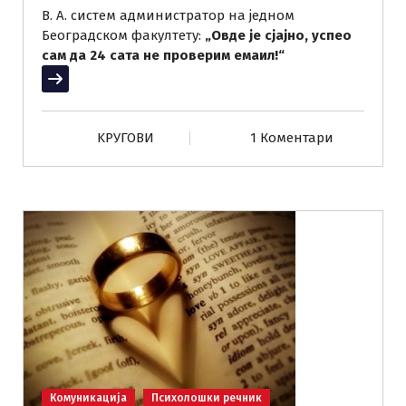
В. А. систем администратор на једном
Београдском факултету:
„Овде је сјајно, успео
сам да 24 сата не проверим емаил!“
Прочитај више
KРУГОВИ
1 Коментари
Комуникација
Психолошки речник