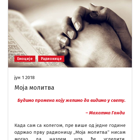
Емоције
Радионице
јун 1 2018
Моја молитва
Будимо промена коју желимо да видимо у свету.
– Махатма Ганди
Када сам са колегом, пре више од једне године
одржао прву радионицу „Моја молитва“ нисам
могао да назрем шта ће уследити.