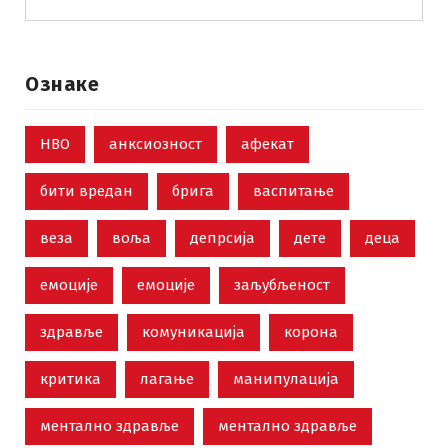
Ознаке
НВО
анксиозност
афекат
бити вредан
брига
васпитање
веза
воља
депрсија
дете
деца
емоције
емоције
заљубљеност
здравље
комуникација
корона
критика
лагање
манипулација
ментално здравље
ментално здравље