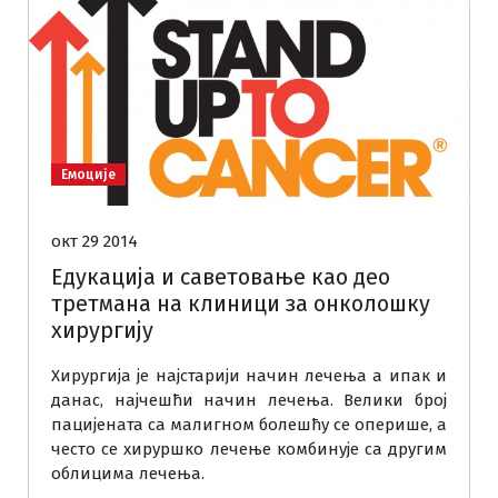
Емоције
окт 29 2014
Едукација и саветовање као део
третмана на клиници за онколошку
хирургију
Хирургија је најстарији начин лечења а ипак и
данас, најчешћи начин лечења. Велики број
пацијената са малигном болешћу се оперише, а
често се хируршко лечење комбинује са другим
облицима лечења.