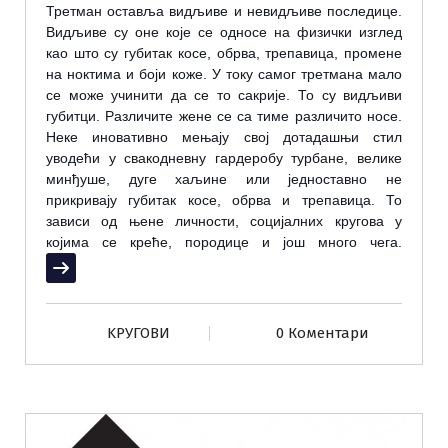
Т
р
е
тм
а
н
о
ст
а
вљ
а
видљив
е и
н
е
видљив
е
п
о
сл
е
диц
е.
Видљив
е
су
о
н
е
к
оје
с
е о
дн
о
с
е
н
а
физички
изгл
е
д
к
ао
шт
о
су
губит
а
к
к
о
с
е, о
брв
а,
тр
е
п
а
виц
а,
пр
о
м
е
н
е
н
а
н
о
ктим
а и
б
ој
и
к
о
ж
е.
У
т
о
ку
с
а
м
о
г
тр
е
тм
а
н
а
м
а
л
о
с
е
м
о
ж
е
учинити
д
а
с
е
т
о
с
а
кри
је. То
су
видљиви
губитци
.
Р
а
зличит
е
ж
е
н
е
с
е
с
а
тим
е
р
а
зличит
о
н
о
с
е.
Н
е
к
е
ин
о
в
а
тивн
о
м
е
њ
ај
у
св
ој
д
о
т
а
д
а
шњи
стил
ув
о
д
е
ћи
у
св
а
к
о
дн
е
вну
г
а
рд
е
р
о
бу
турб
а
н
е,
в
е
лик
е
минђуш
е,
дуг
е
х
а
љин
е
или
је
дн
о
ст
а
вн
о
н
е
прикрив
ај
у
губит
а
к
к
о
с
е, о
брв
а и
тр
е
п
а
виц
а. То
з
а
виси
о
д
њ
е
н
е
личн
о
сти
,
с
о
ци
ја
лних
круг
о
в
а
у
к
ој
им
а
с
е
кр
е
ћ
е,
п
о
р
о
диц
е и
јо
ш
мн
о
г
о
ч
е
г
а.
Прочитај више
KРУГОВИ
0 Коментари