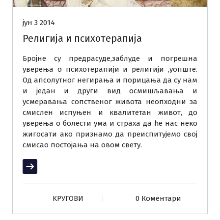
јун 3 2014
Религија и психотерапија
Бројне су предрасуде,заблуде и погрешна
уверења о психотерапији и религији ,уопште.
Од апсолутног негирања и порицања да су нам
и један и други вид осмишљавања и
усмеравања сопственог живота неопходни за
смислен испуњен и квалитетан живот, до
уверења о болести ума и страха да ће нас неко
жигосати ако признамо да преиспитујемо свој
смисао постојања на овом свету.
Прочитај више
KРУГОВИ
0 Коментари