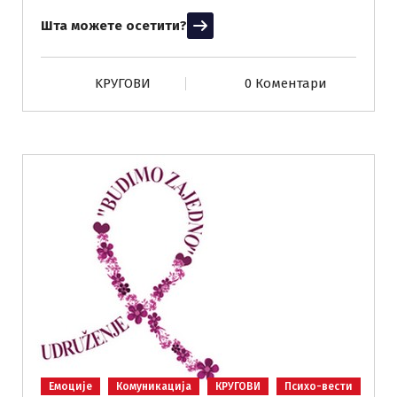
Шта можете осетити?
Прочитај више
KРУГОВИ
0 Коментари
Емоције
Комуникација
КРУГОВИ
Психо-вести