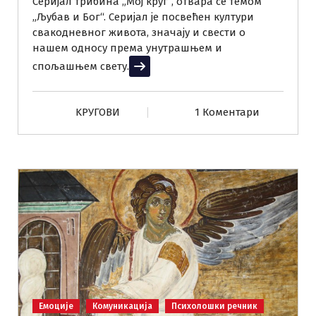
Серијал трибина „Мој круг“, отвара се темом
„Љубав и Бог“. Серијал је посвећен култури
свакодневног живота, значају и свести о
нашем односу према унутрашњем и
спољашњем свету.
Прочитај више
KРУГОВИ
1 Коментари
Емоције
Комуникација
Психолошки речник