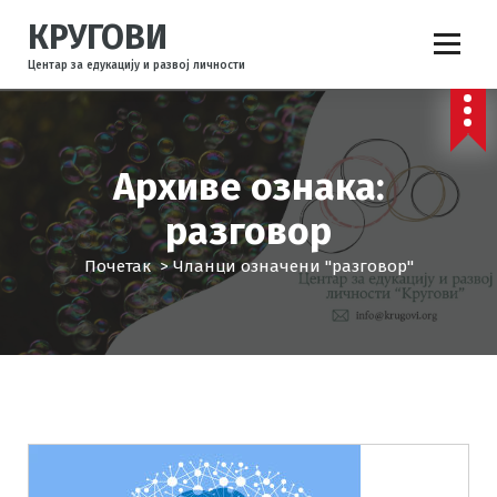
С
КРУГОВИ
к
о
Центар за едукацију и развој личности
ч
и
н
а
Архиве ознака:
с
а
разговор
д
р
Почетак
>
Чланци означени "разговор"
ж
а
ј