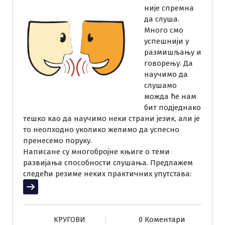
није спремна
да слуша.
Много смо
успешнији у
размишљању и
говорењу. Да
научимо да
слушамо
можда ће нам
бит подједнако
тешко као да научимо неки страни језик, али је
то неопходно уколико желимо да успесно
пренесемо поруку.
Написане су многобројне књиге о теми
развијања способности слушања. Предлажем
следећи резиме неких практичних упутстава:
Прочитај више
KРУГОВИ
0 Коментари