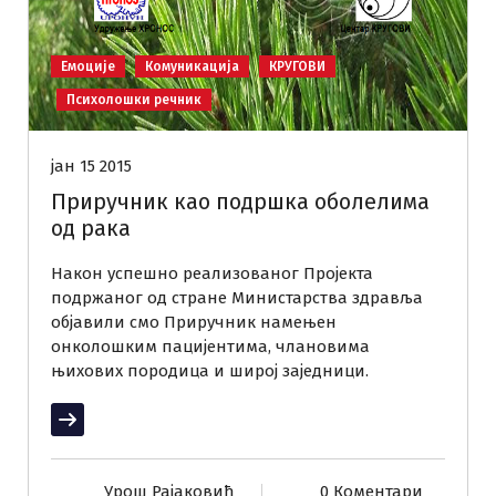
Емоције
Комуникација
КРУГОВИ
Психолошки речник
јан 15 2015
Приручник као подршка оболелима
од рака
Након успешно реализованог Пројекта
подржаног од стране Министарства здравља
објавили смо Приручник намењен
онколошким пацијентима, члановима
њихових породица и широј заједници.
Прочитај више
Урош Рајаковић
0 Коментари