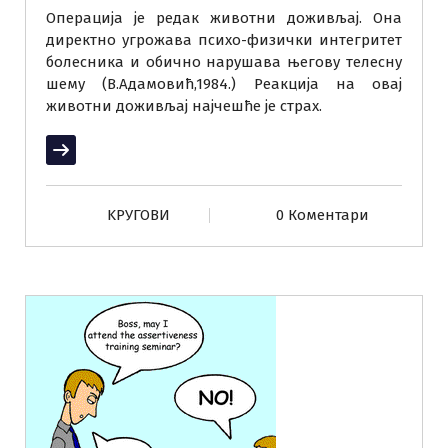
Операција је редак животни доживљај. Она
директно угрожава психо-физички интегритет
болесника и обично нарушава његову телесну
шему (В.Адамовић,1984.) Реакција на овај
животни доживљај најчешће је страх.
Прочитај више
KРУГОВИ
0 Коментари