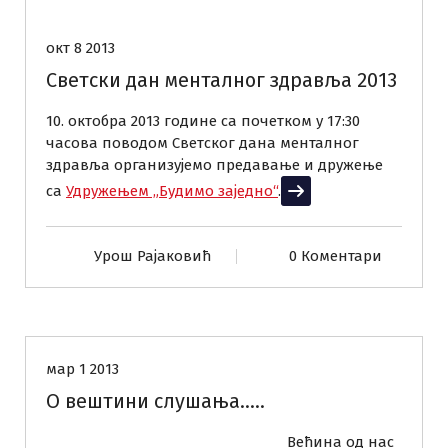
окт 8 2013
Светски дан менталног здравља 2013
10. октобра 2013 године са почетком у 17:30
часова поводом Светског дана менталног
здравља организујемо предавање и дружење
са
Удружењем „Будимо заједно“
.
Прочитај више
Урош Рајаковић
0 Коментари
Комуникација
КРУГОВИ
мар 1 2013
О вештини слушања…..
Већина од нас