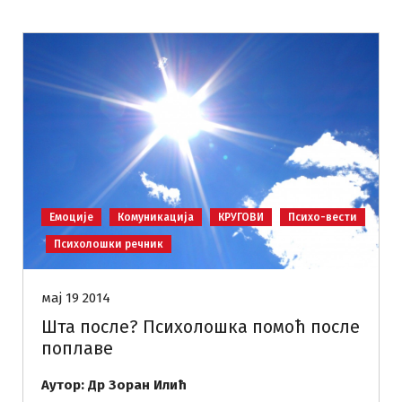
Емоције
Комуникација
КРУГОВИ
Психо-вести
Психолошки речник
мај 19 2014
Шта после? Психолошка помоћ после
поплаве
Аутор: Др Зоран Илић