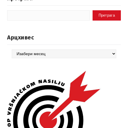
Претрага
Арцхивес
Арцхивес