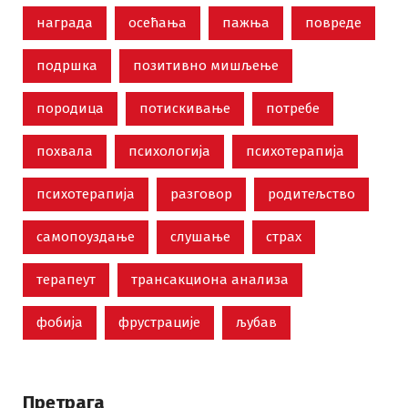
награда
осећања
пажња
повреде
подршка
позитивно мишљење
породица
потискивање
потребе
похвала
психологија
психотерапија
психотерапија
разговор
родитељство
самопоуздање
слушање
страх
терапеут
трансакциона анализа
фобија
фрустрације
љубав
Претрага