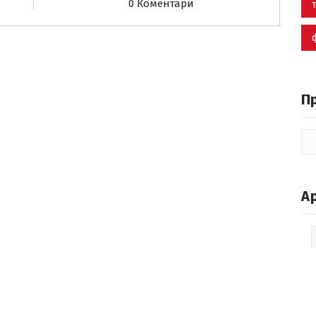
0 Коментари
П
А
Ар