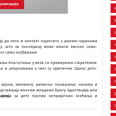
уникација
ју да нега и контакт нарочито у раним годинама
гу, што за последицу може имати високо само-
ено само-осуђивање.
ћања благостања у вези са примарним старатељем.
а и укључивања у свет су критични. Однос дете-
, храна, имовина, ризично понашање, насиље и
дстављају многим младима бригу. Адаптација или
ајлија
за дете против непријатних осећања и