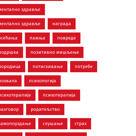
ментално здравље
ментално здравље
награда
осећања
пажња
повреде
подршка
позитивно мишљење
породица
потискивање
потребе
похвала
психологија
психотерапија
психотерапија
разговор
родитељство
самопоуздање
слушање
страх