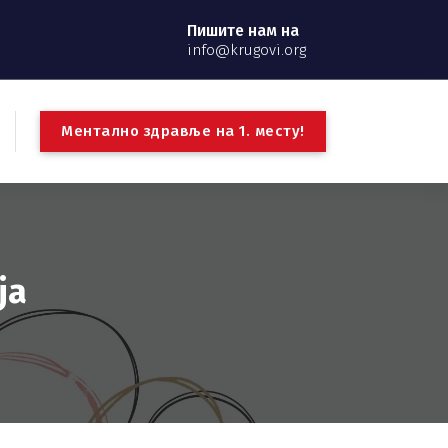
Пишите нам на
info@krugovi.org
М
е
н
т
а
л
н
о
з
д
р
а
в
љ
е
н
а
1
.
м
е
с
т
у
!
ја