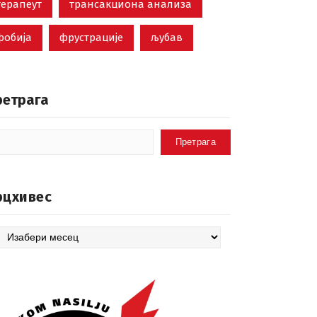
терапеут
трансакциона анализа
фобија
фрустрације
љубав
ретрага
Претрага
рцхивес
цхивес