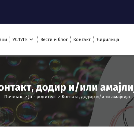
ици
УСЛУГЕ
Вести и блог
Контакт
Ћирилица
онтакт, додир и/или амајли
Почетак
>
Ја - родитељ
>
Контакт, додир и/или амајлија