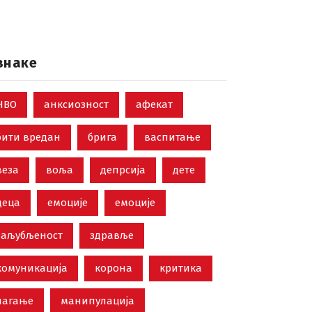
знаке
НВО
анксиозност
афекат
бити вредан
брига
васпитање
веза
воља
депрсија
дете
деца
емоције
емоције
заљубљеност
здравље
комуникација
корона
критика
лагање
манипулација