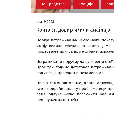
Ја - родитељ
Емоције
Ком
авг 9 2013
Контакт, додир и/или амајлија
Новија истраживања неуронауке показу
имају велики ефекат на хемију у моз
поштовање или, са друге стране, израж
Истраживачи поручују да су корени осе
Прве три године дететовог истраживањ
родитељ је пресудан и незаменљив.
Ниско самопоштовање, дрога, алкохол
само-повређивање су проблеми који пре
рана одлука може послужити као
ам
неиспуњених потреба.