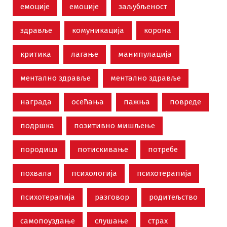
емоције
емоције
заљубљеност
здравље
комуникација
корона
критика
лагање
манипулација
ментално здравље
ментално здравље
награда
осећања
пажња
повреде
подршка
позитивно мишљење
породица
потискивање
потребе
похвала
психологија
психотерапија
психотерапија
разговор
родитељство
самопоуздање
слушање
страх