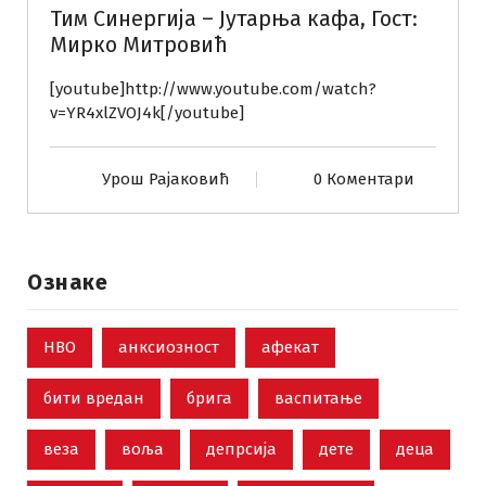
Тим Синергија – Јутарња кафа, Гост:
Мирко Митровић
[youtube]http://www.youtube.com/watch?
v=YR4xlZVOJ4k[/youtube]
Урош Рајаковић
0 Коментари
Ознаке
НВО
анксиозност
афекат
бити вредан
брига
васпитање
веза
воља
депрсија
дете
деца