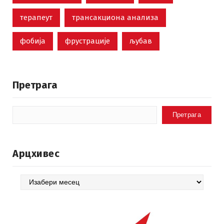
терапеут
трансакциона анализа
фобија
фрустрације
љубав
Претрага
Претрага
Арцхивес
Арцхивес