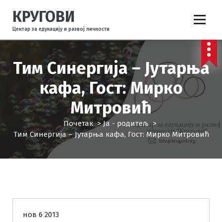
С
КРУГОВИ
к
о
Центар за едукацију и развој личности
ч
и
н
Тим Синергија – Јутарња
а
с
кафа, Гост: Мирко
а
Митровић
д
р
Почетак
>
Ја - родитељ
>
ж
Тим Синергија – Јутарња кафа, Гост: Мирко Митровић
а
ј
Ја - родитељ
Комуникација
КРУГОВИ
нов 6 2013