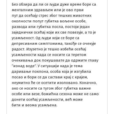
Без обзира да ли се људи дуже време боре са
менталним здрављем или је ово први
пут да осећају стрес због тешких животних
околности попут губитка вољене особе,
развода или губитка посла, постоји један
заједнички осећај који их све повезује, а то је
усамљеност. Од људи који се боре са
депресивним симптомима, такође се очекује
радост. Изузетно је тешко избећи осећај
усамљености када се носите са теретом
очекивања док покушавате да одржите главу
“изнад воде“. У ситуацији када је тема
даривање поклона, особа која је изгубила
посао и бори се да састави крај с крајем,
неумитно ће се осетити изоловано. Коначно,
ако се носите са тугом због губитка важне
особе или везе, божићна сезона може не само
донети осећај усамљености, већ може
бити и веома усамљена.