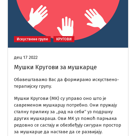
Искуствене групе
КРУГОВИ
дец 17 2022
Мушки Кругови за мушкарце
Обавештавамо Вас да формирамо искуствено-
терапијску групу.
Мушки Кругови (МК) су управо оно што је
савременом мушкарцу потребно. Они пружају
сталну прилику за „рад на себи“ уз подршку
других мушкараца. Ови МК уз помоћ парњака
редовно се састају и обезбеђују сигуран простор
за мушкарце да наставе да се развијају.