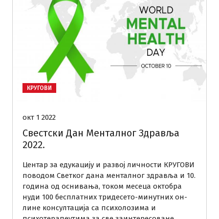
КРУГОВИ
окт 1 2022
Свестски Дан Менталног Здравља
2022.
Центар за едукацију и развој личности КРУГОВИ
поводом Светког дана менталног здравља и 10.
година од оснивања, током месеца октобра
нуди 100 бесплатних тридесето-минутних он-
лине консултација са психолозима и
психотерапеутима за све заинтересоване