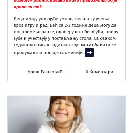
развојем радних навика и како препознати да је
право за то?
Деца имају упијајуће умове, жељна су учења
кроз игру и рад. Већ са 2-3 године деца могу да:
поспреме играчке, одаберу шта ће обући, оперу
зубе и учествују у постављању стола. Са сваком
годином списак задатака које могу обавити се
продужава и постаје сложенији.
Прочитај више
Урош Рајаковић
0 Коментари