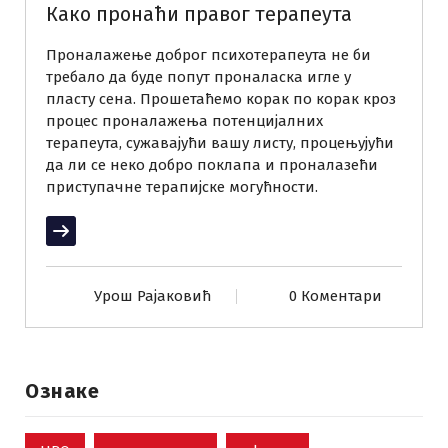
Како пронаћи правог терапеута
Проналажење доброг психотерапеута не би
требало да буде попут проналаска игле у
пласту сена. Прошетаћемо корак по корак кроз
процес проналажења потенцијалних
терапеута, сужавајући вашу листу, процењујући
да ли се неко добро поклапа и проналазећи
приступачне терапијске могућности.
Прочитај више
Урош Рајаковић
0 Коментари
Ознаке