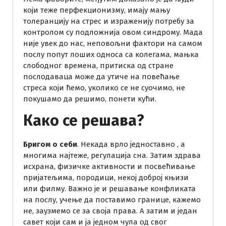
који теже перфекционизму, имају мању
толеранцију на стрес и израженију потребу за
контролом су подложнија овом синдрому. Мада
није увек до нас, неповољни фактори на самом
послу попут лоших односа са колегама, мањка
слободног времена, притиска од стране
послодаваца може да утиче на повећање
стреса који ћемо, уколико се не суочимо, не
покушамо да решимо, понети кући.
Како се решава?
Бригом о себи
. Некада врло једноставно , а
многима најтеже, регулација сна. Затим здрава
исхрана, физичке активности и посвећивање
пријатељима, породици, некој доброј књизи
или филму. Важно је и решавање конфликата
на послу, учење да поставимо границе, кажемо
не, заузмемо се за своја права. А затим и један
савет који сам и ја једном чула од свог