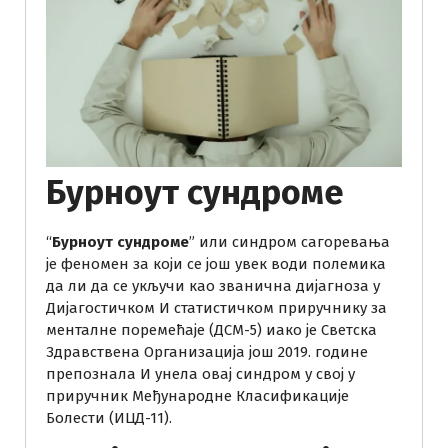
Бурноут сyндроме
“
Бурноут сyндроме
” или синдром сагоревања
је феномен за који се још увек води полемика
да ли да се укључи као званична дијагноза у
Дијагостичком И статистичком приручнику за
менталне поремећаје (ДСМ-5) иако је Светска
Здравствена Организација још 2019. године
препознала И унела овај синдром у свој у
приручник Међународне Класификације
Болести (ИЦД-11).