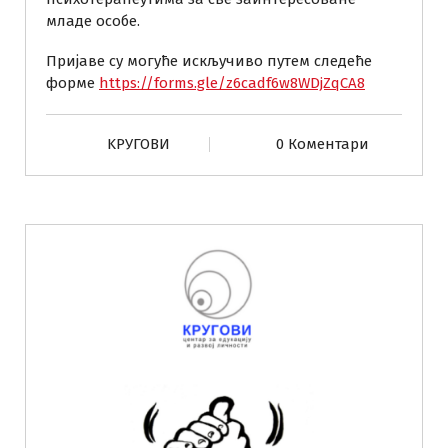
младе особе.
Пријаве су могуће искључиво путем следеће
форме
https://forms.gle/z6cadf6w8WDjZqCA8
KРУГОВИ
0 Коментари