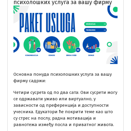
психолошких услуга за вашу фирму
Основна понуда психолошких услуга за вашу
фирму садржи:
Четири сусрета од по два сата: Ови сусрети могу
се одржавати уживо или виртуално, у
зависности од преференција и доступности
учесника. Едукатори ће покрити теме као што
су стрес на послу, радна мотивација и
равнотежа између посла и приватног живота.