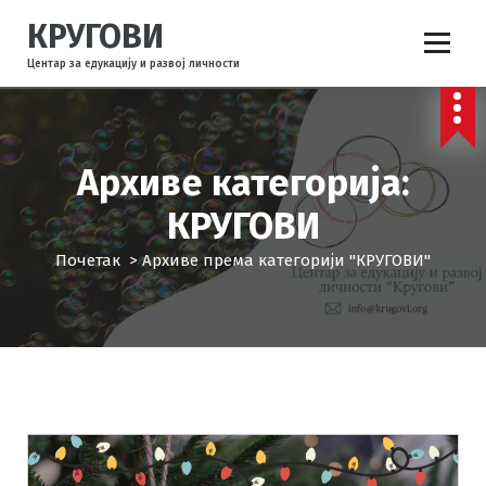
С
КРУГОВИ
к
о
Центар за едукацију и развој личности
ч
и
н
а
Архиве категорија:
с
а
КРУГОВИ
д
р
Почетак
>
Архиве према категорији "КРУГОВИ"
ж
а
ј