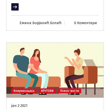
Прочитај више
Емина Борјанић Болић
0 Коментари
Комуникација
КРУГОВИ
Психо-вести
јан 2 2021