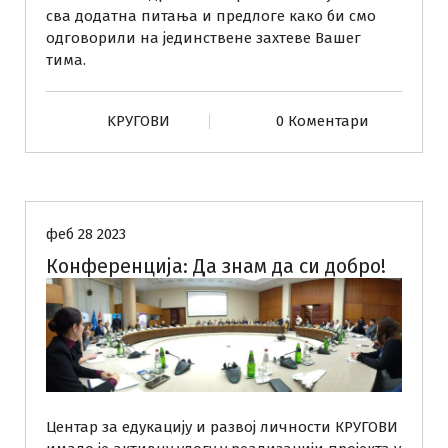
а
сва додатна питања и предлоге како би смо
п
одговорили на јединствене захтеве Вашег
с
тима.
и
х
о
KРУГОВИ
0 Коментари
л
о
КРУГОВИ
ш
к
и
феб 28 2023
х
Конференција: Да знам да си добро!
у
с
л
у
г
а
з
а
Центар за едукацију и развој личности КРУГОВИ
в