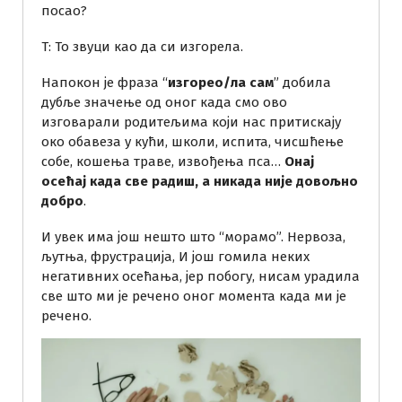
посао?
Т: То звуци као да си изгорела.
Напокон је фраза “
изгорео/ла сам
” добила
дубље значење од оног када смо ово
изговарали родитељима који нас притискају
око обавеза у кући, школи, испита, чисшћење
собе, кошења траве, извођења пса…
Онај
осећај када све радиш, а никада није довољно
добро
.
И увек има још нешто што “морамо”. Нервоза,
љутња, фрустрација, И још гомила неких
негативних осећања, јер побогу, нисам урадила
све што ми је речено оног момента када ми је
речено.