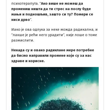
психотерапута. “
Ако више не можеш да
промениш ништа да ти стрес на послу буде
мањи и подношљив, зашто си ту? Помери се
ниси дрво
”.
Иако је ова одлука за неке можда радикална, и
“лакше је рећи него урадити”, није лоше о томе
размислити.
Некада су и овако радиклане мере потребне
да бисмо направили промене које су за нас
здраве и корисне.