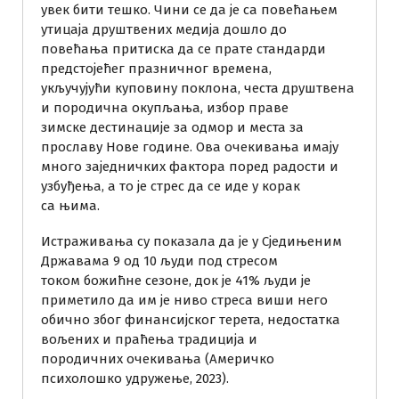
увек бити тешко. Чини се да је са повећањем
утицаја друштвених медија дошло до
повећања притиска да се прате стандарди
предстојећег празничног времена,
укључујући куповину поклона, честа друштвена
и породична окупљања, избор праве
зимске дестинације за одмор и места за
прославу Нове године. Ова очекивања имају
много заједничких фактора поред радости и
узбуђења, а то је стрес да се иде у корак
са њима.
Истраживања су показала да је у Сједињеним
Државама 9 од 10 људи под стресом
током божићне сезоне, док је 41% људи је
приметило да им је ниво стреса виши него
обично због финансијског терета, недостатка
вољених и праћења традиција и
породичних очекивања (Америчко
психолошко удружење, 2023).