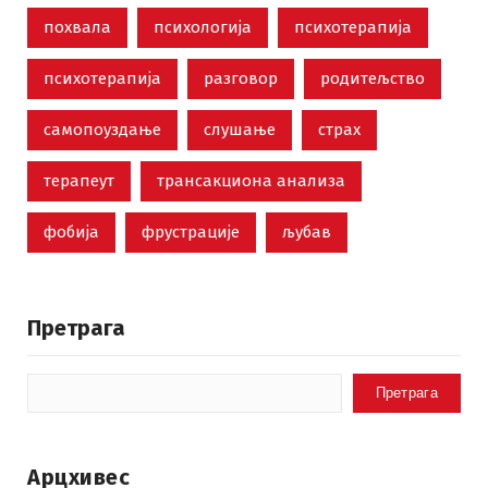
похвала
психологија
психотерапија
психотерапија
разговор
родитељство
самопоуздање
слушање
страх
терапеут
трансакциона анализа
фобија
фрустрације
љубав
Претрага
Претрага
Арцхивес