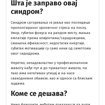
Шта је заправо овај
синдром?
Синдром сагоревања се јавља као последица
пролонгираног хроничног стреса на послу.
Умор, губитак фокуса на рандом месту, мањак
емпатије према клијентима/сарадницима,
смањена ефикасност, недостатак енергије,
губитак мотивације су само неки од симптома
овог сидндрома.
Неретко, незадовољство у професионалном
животу нађе пут и до приватног живота, па
тако има негативан утицај и на насе
свакодневне обавезе, као и односе са блиским
људима.
Коме се дешава?
Нема фаворите, међутим доказано је да људи