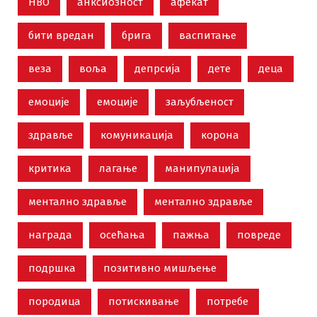
НВО
анксиозност
афекат
бити вредан
брига
васпитање
веза
воља
депрсија
дете
деца
емоције
емоције
заљубљеност
здравље
комуникација
корона
критика
лагање
манипулација
ментално здравље
ментално здравље
награда
осећања
пажња
повреде
подршка
позитивно мишљење
породица
потискивање
потребе