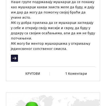
Наше групе подржавају мушкарце да се покажу
као мушкарци какви заиста желе да буду, и дају
им дар да могу да помогну својој браћи да
учине исто.
МК су добра прилика да се мушкарци загледају
у себе и открију своју мисији и сврху, да буду у
додиру са својим осаћањима, али да им не буду
потчињени.
МК могу би ментор мушкарцима у откривању
јединсвеног сопственог смисла.
Прочитај више
KРУГОВИ
1 Коментари