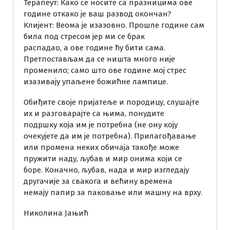
Терапеут: Како се носите са празницима ове
године откако је ваш развод окончан?
Клијент: Веома је изазовно. Прошле године сам
била под стресом јер ми се брак
распадао, а ове године ћу бити сама.
Претпостављам да се ништа много није
променило; само што ове године мој стрес
изазивају упаљене божићне лампице.
Обиђите своје пријатеље и породицу, слушајте
их и разговарајте са њима, понудите
подршку која им је потребна (не ону коју
очекујете да им је потребна). Прилагођавање
или промена неких обичаја такође може
пружити наду, љубав и мир онима који се
боре. Коначно, љубав, нада и мир изгледају
другачије за свакога и већину времена
немају папир за паковање или машну на врху.
Николина Јањић