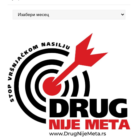
Арцхивес