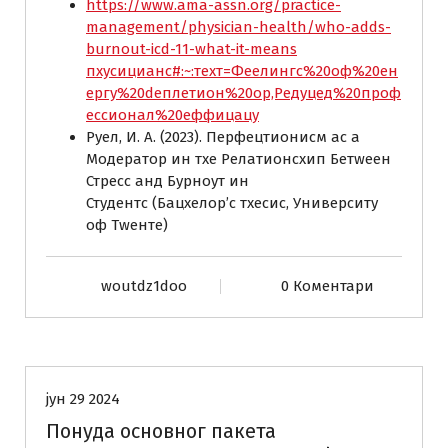
https://www.ama-assn.org/practice-
management/physician-health/who-adds-
burnout-icd-11-what-it-means
пхyсицианс#:~:теxт=Феелингс%20оф%20ен
ергy%20dеплетион%20ор,Редуцед%20проф
ессионал%20еффицацy
Руел, И. А. (2023). Перфецтионисм ас а
Модератор ин тхе Релатионсхип Бетwеен
Стресс анд Бурноут ин
Студентс (Бацхелор’с тхесис, Университy
оф Тwенте)
woutdz1doo
0 Коментари
КРУГОВИ
Понуде
Радионице
Тренинзи
УСЛУГЕ
јун 29 2024
Понуда основног пакета