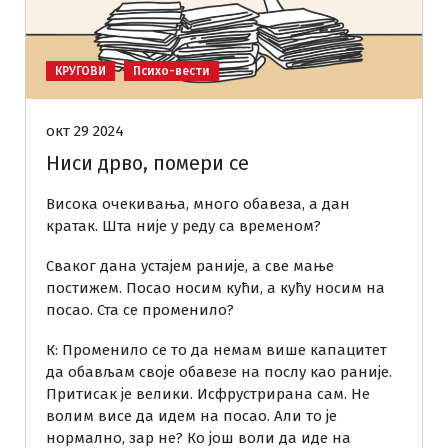
КРУГОВИ
Психо-вести
окт 29 2024
Ниси дрво, помери се
Висока очекивања, много обавеза, а дан
кратак. Шта није у реду са временом?
Сваког дана устајем раније, а све мање
постижем. Посао носим кући, а кућу носим на
посао. Ста се променило?
К: Променило се то да немам више капацитет
да обављам своје обавезе на послу као раније.
Притисак је велики. Исфрустрирана сам. Не
волим висе да идем на посао. Али то је
нормално, зар не? Ко још воли да иде на