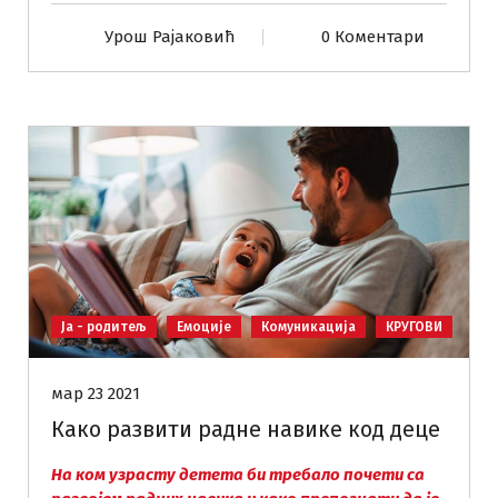
Урош Рајаковић
0 Коментари
Ја - родитељ
Емоције
Комуникација
КРУГОВИ
мар 23 2021
Како развити радне навике код деце
На ком узрасту детета би требало почети са