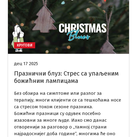
КРУГОВИ
дец 17 2025
Празнични блуз: Стрес са упаљеним
божићним лампицама
Без обзира на симптоме или разлог за
терапију, многи клијенти се са тешкоћама носе
са стресом током сезоне празника.
Божићни празници су одувек посебно
изазовни за многе људе. Иако смо данас
отворенији за разговор о „тамној страни
најрадоснијег доба године”, многима ће оно