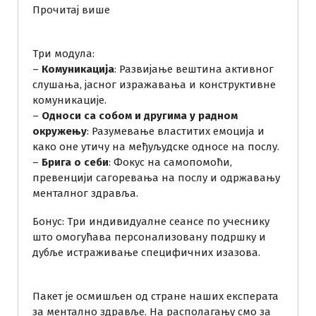
:
Прочитај више
П
о
Три модула:
н
–
Комуникација
: Развијање вештина активног
у
слушања, јасног изражавања и конструктивне
д
комуникације.
а
–
Односи са собом и другима у радном
о
окружењу
: Разумевање властитих емоција и
с
како оне утичу на међуљудске односе на послу.
н
–
Брига о себи
: Фокус на самопомоћи,
о
превенцији сагоревања на послу и одржавању
в
менталног здравља.
н
о
Бонус: Три индивидуалне сеансе по учеснику
г
што омогућава персонализовану подршку и
п
дубље истраживање специфичних изазова.
а
к
е
Пакет је осмишљен од стране наших експерата
т
за ментално здравље. На располагању смо за