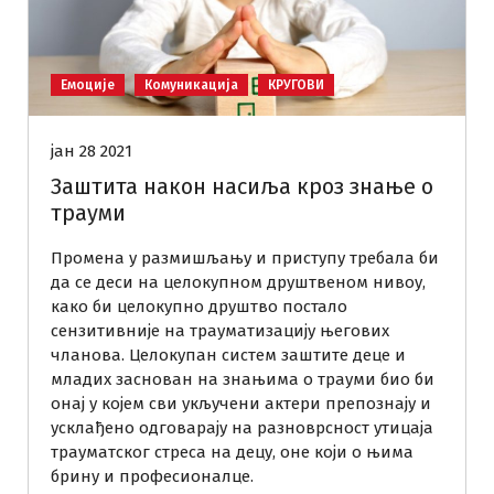
Емоције
Комуникација
КРУГОВИ
јан 28 2021
Заштита након насиља кроз знање о
трауми
Промена у размишљању и приступу требала би
да се деси на целокупном друштвеном нивоу,
како би целокупно друштво постало
сензитивније на трауматизацију његових
чланова. Целокупан систем заштите деце и
младих заснован на знањима о трауми био би
онај у којем сви укључени актери препознају и
усклађено одговарају на разноврсност утицаја
трауматског стреса на децу, оне који о њима
брину и професионалце.