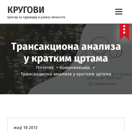
С
КРУГОВИ
к
о
Центар за едукацију и развој личности
ч
и
н
а
Трансакциона анализа
с
а
у кратким цртама
д
Почетак
>
Комуникација
>
р
Трансакциона анализа у кратким цртама
ж
а
ј
Комуникација
КРУГОВИ
мар 18 2013