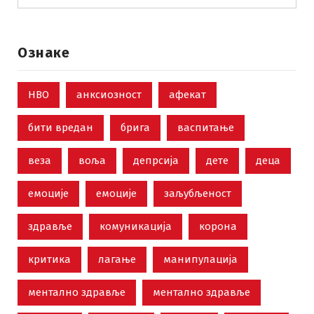
Ознаке
НВО
анксиозност
афекат
бити вредан
брига
васпитање
веза
воља
депрсија
дете
деца
емоције
емоције
заљубљеност
здравље
комуникација
корона
критика
лагање
манипулација
ментално здравље
ментално здравље