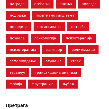
награда
осећања
пажња
повреде
подршка
позитивно мишљење
породица
потискивање
потребе
похвала
психологија
психотерапија
психотерапија
разговор
родитељство
самопоуздање
слушање
страх
терапеут
трансакциона анализа
фобија
фрустрације
љубав
Претрага