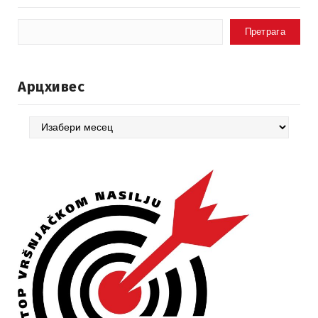
Претрага
Арцхивес
Арцхивес