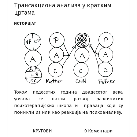
Трансакциона анализа у кратким
цртама
ИСТОРИЈАТ
Током педесетих година двадесетог века
уочава се нагли развој различитих
психотерапијских школа и праваца који су
поникли из или као реакција на психоанализу.
KРУГОВИ
0 Коментари