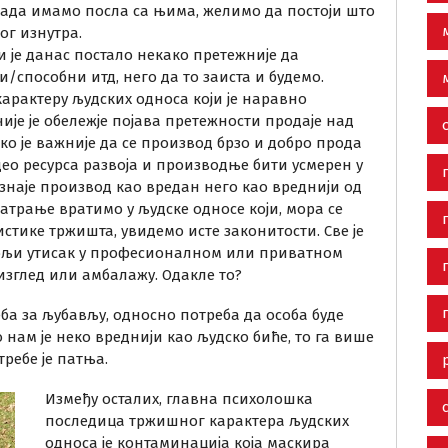
да када имамо посла са њима, желимо да постоји што
ог изнутра.
и је данас постало некако претежније да
способни итд, него да то заиста и будемо.
арактеру људских односа који је наравно
ије је обележје појава претежности продаје над
о је важније да се производ брзо и добро прода
део ресурса развоја и производње бити усмерен у
знаје производ као вредан него као вреднији од
матрање вратимо у људске односе који, мора се
стике тржишта, увидемо исте законитости. Све је
бољи утисак у професионалном или приватном
изглед или амбалажу. Одакле то?
ба за љубављу, односно потреба да особа буде
нам је неко вреднији као људско биће, то га више
ребе је патња.
Између осталих, главна психолошка
последица тржишног карактера људских
односа је контаминација која маскира