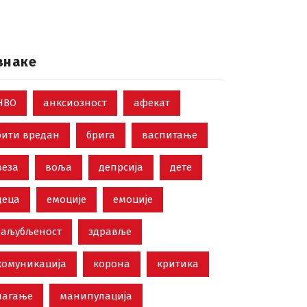
знаке
НВО
анксиозност
афекат
бити вредан
брига
васпитање
веза
воља
депрсија
дете
деца
емоције
емоције
заљубљеност
здравље
комуникација
корона
критика
лагање
манипулација