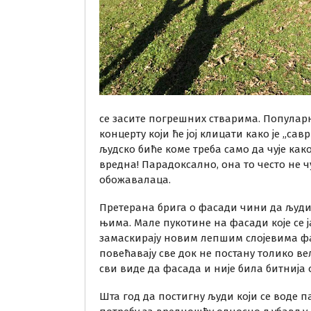
се засите погрешних стварима. Популар
концерту који ће јој клицати како је „сав
људско биће коме треба само да чује како
вредна! Парадоксално, она то често не ч
обожавалаца.
Претерана брига о фасади чини да људи 
њима. Мале пукотине на фасади које се ј
замаскирају новим лепшим слојевима фа
повећавају све док не постану толико вел
сви виде да фасада и није била битнија о
Шта год да постигну људи који се воде 