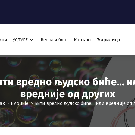
ици
УСЛУГЕ
Вести и блог
Контакт
Ћирилица
ити вредно људско биће… и
вредније од других
ак
>
Емоције
>
Бити вредно људско биће… или вредније од 