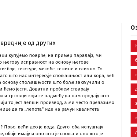
О
вредније од других
аци купујемо поврће, на пример парадајз, ми
о његову исправност на основу његове
: боје, текстуре, мекоће, тежине и слично. То
ато што нас интересује спољашњост или кора, већ
на основу спољашњости што боље закључили о
ји ћемо јести. Додатни проблем стварају
 и трговци који се надмећу да нам продају што
и то јест лепши производ, а ми често прелазимо
ице да та „лепота“ иде на рачун квалитета
? Прво, већи део је вода. Друго, оба испуштају
е, обоје имају и оно што је споља и оно што је