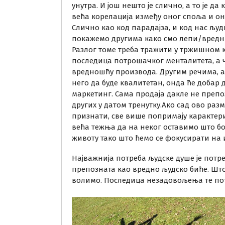
унутра. И још нешто је слично, а то је 
већа корелација између оног споља и он
Слично као код парадајза, и код нас људ
покажемо другима како смо лепи/вредни/
Разлог томе треба тражити у тржишном к
последица потрошачког менталитета, а ч
вредношћу производа. Другим речима, ак
него да буде квалитетан, онда ће добар 
маркетинг. Сама продаја дакле не препо
других у датом тренутку.Ако сад ово раз
признати, све више попримају карактери
већа тежња да на неког оставимо што 
животу тако што ћемо се фокусирати на 
Најважнија потреба људске душе је потре
препозната као вредно људско биће. Што 
волимо. Последица незадовољења те пот