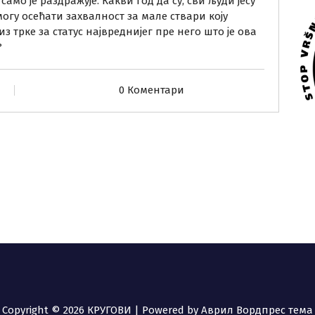
мо је раздражује. Какви год да су, сви људи јесу
огу осећати захвалност за мале ствари коју
из трке за статус највреднијег пре него што је ова
?
0 Коментари
Copyright © 2026 КРУГОВИ | Powered by
Аврил Вордпрес тема