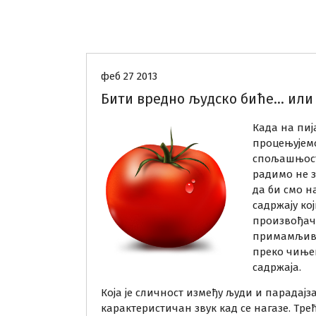
Емоције
КРУГОВИ
феб 27 2013
Бити вредно људско биће… или 
Када на пиј
процењујем
спољашњости
радимо не з
да би смо 
садржају ко
произвођачи
примамљивиј
преко чињен
садржаја.
Која је сличност између људи и парадајза
карактеристичан звук кад се нагазе. Трећ