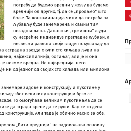
потребу да будемо вредни у жељу да будемо
вреднији од других, тј. да се „продамо“ што
боље. Та контаминација чини да потреба за
љубављу буде занемарена и самим тим
незадовољена. Данашњи „тржишни“ људи
су несрећне индивидуе прегладне љубави, а
П
несвесни разлога своје глади покушавају да
на естрадна звезда окупи сто хиљада људи на
ршена, најсексипилнија, богиња“, али је и она
 је некоме вредна. Не највреднија, него
ује ни од једног од својих сто хиљада или милиона
А
занемаре зидове и конструкцију и пукотине у
ављају због великих у конструкцији брзо се
Ар
саде. То омогућава великим пукотинама да се
ике да зграда крене да се руши. Кад се то деси
д конструкције. Али тада је обично касно за обе.
паролом „Бити вреднији“ не задовољава основну