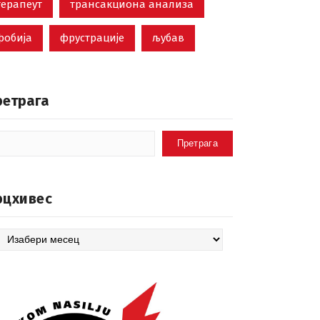
терапеут
трансакциона анализа
фобија
фрустрације
љубав
ретрага
Претрага
рцхивес
цхивес