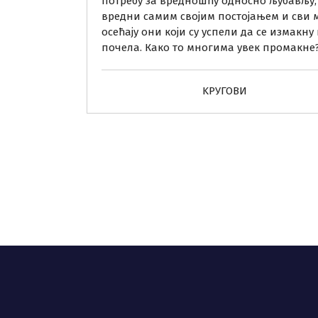
потребу за вредношћу односно љубављу, са
вредни самим својим постојањем и сви м
осећају они који су успели да се измакну 
почела. Како то многима увек промакне
KРУГОВИ