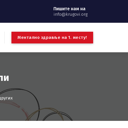
Пишите нам на
info@krugovi.org
М
е
н
т
а
л
н
о
з
д
р
а
в
љ
е
н
а
1
.
м
е
с
т
у
!
ли
других