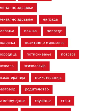
ментално здравље
ментално здравље
награда
осећања
пажња
повреде
подршка
позитивно мишљење
породица
потискивање
потребе
похвала
психологија
психотерапија
психотерапија
разговор
родитељство
самопоуздање
слушање
страх