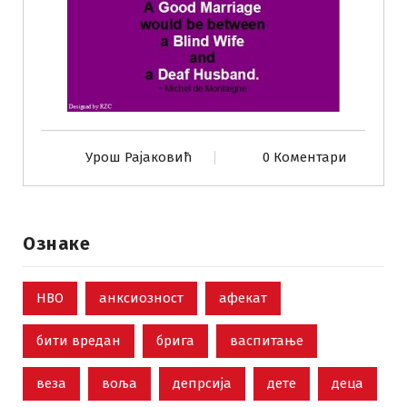
Урош Рајаковић
0 Коментари
Ознаке
НВО
анксиозност
афекат
бити вредан
брига
васпитање
веза
воља
депрсија
дете
деца