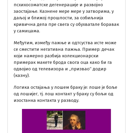
псхихосоматске дегенерације и развојно
заостајање. Казнене мере мере у затворима, у
даљој и ближој прошлости, за озбиљнија
кривична дела пре свега су обухватале боравак
у самицама.
Међутим, између пажње и одтсуства исте може
се сместити негативна пажња. Пример: дечак
који намерно разбија колекционарски
примерак макете брода свога оца како би га
одвојио од телевизора и „призвао“ додир
(казну).
Логика остајања у лошем браку је: лоше је боље
од лошијег, тј. лош контакт у браку су бољи од
изостанка контакта у разводу.