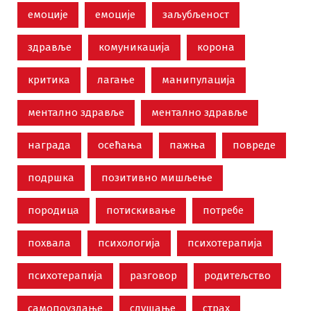
емоције
емоције
заљубљеност
здравље
комуникација
корона
критика
лагање
манипулација
ментално здравље
ментално здравље
награда
осећања
пажња
повреде
подршка
позитивно мишљење
породица
потискивање
потребе
похвала
психологија
психотерапија
психотерапија
разговор
родитељство
самопоуздање
слушање
страх