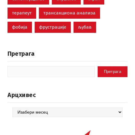
терапеут
трансакциона анализа
фобија
фрустрације
љубав
Претрага
Претрага
Арцхивес
Арцхивес