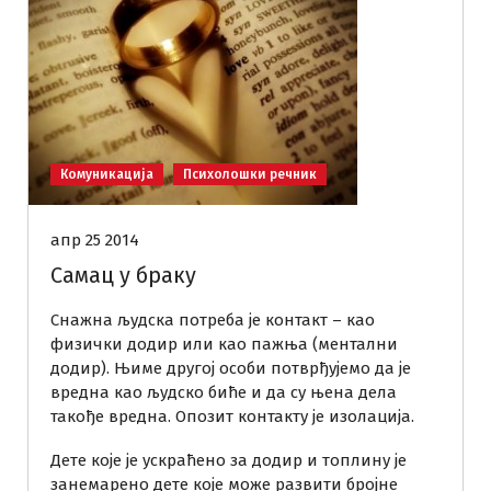
Комуникација
Психолошки речник
апр 25 2014
Самац у браку
Снажна људска потреба је контакт – као
физички додир или као пажња (ментални
додир). Њиме другој особи потврђујемо да је
вредна као људско биће и да су њена дела
такође вредна. Опозит контакту је изолација.
Дете које је ускраћено за додир и топлину је
занемарено дете које може развити бројне