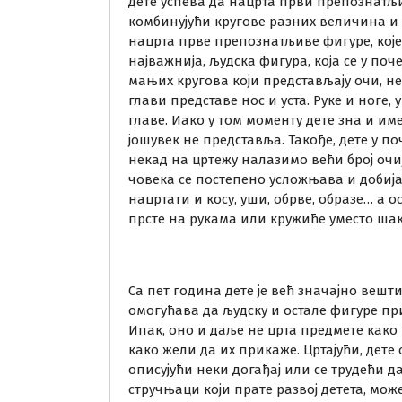
дете успева да нацрта први препознатљи
комбинујући кругове разних величина и 
нацрта прве препознатљиве фигуре, које 
најважнија, људска фигура, која се у поч
мањих кругова који представљају очи, не
глави представе нос и уста. Руке и ноге,
главе. Иако у том моменту дете зна и име
јошувек не представља. Такође, дете у по
некад на цртежу налазимо већи број очиј
човека се постепено усложњава и добија
нацртати и косу, уши, обрве, образе… а 
прсте на рукама или кружиће уместо шак
Са пет година дете је већ значајно вешти
омогућава да људску и остале фигуре пр
Ипак, оно и даље не црта предмете како 
како жели да их прикаже. Цртајући, дете 
описујући неки догађај или се трудећи 
стручњаци који прате развој детета, мо