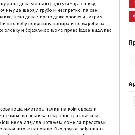
ну дана деца углавно радо узимају оловку,
очињу да шарају, грубо и неспретно, па све
злике, нека деца чврсто држе оловку и хитрим
јући што већу површину папира и не марећи за
же оловку и бојажљиво њоме праве једва видљиве
П
А
Ар
овано да имитира начин на који одрасли
м почиње да оставља спиралне трагове који
но још нема идеју да цртањем може да представи
о оним што је нацртало. Око другог рођендана