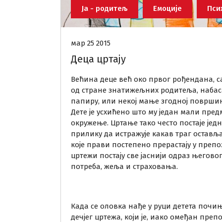
Ја - родитељ
Емоције
Пси
мар 25 2015
Деца цртају
Већина деце већ око првог рођендана, с
од стране знатижељних родитеља, набаса
папиру, или некој мање згодној површи
Дете је усхићено што му један мали пре
окружење.
Цртање тако често постаје јед
прилику да истражује какав траг остављај
које прави постепено прерастају у препо
цртежи постају све јаснији одраз његово
потреба, жеља и страховања.
Када се оловка нађе у руци детета почињ
дечјег цртежа, који је, иако омеђан пр