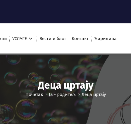
ици
УСЛУГЕ
Вести и блог
Контакт
Ћирилица
Деца цртају
Почетак
>
Ја - родитељ
>
Деца цртају