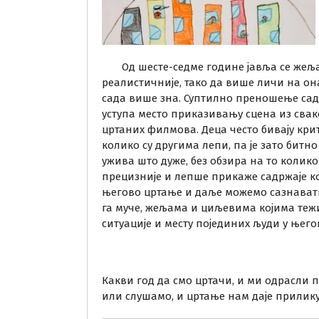
Од шесте-седме године јавља се жеља 
реалистичније, тако да више личи на она
сада више зна. Суптилно преношење сад
уступа место приказивању сцена из сва
цртаних филмова. Деца често бивају кр
колико су другима лепи, па је зато битн
ужива што дуже, без обзира на то колико
прецизније и лепше прикаже садржаје к
његово цртање и даље можемо сазнавати
га муче, жељама и циљевима којима теж
ситуације и месту појединих људи у њего
Какви год да смо цртачи, и ми одрасли 
или слушамо, и цртање нам даје прилик