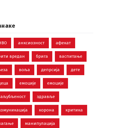
знаке
НВО
анксиозност
афекат
бити вредан
брига
васпитање
веза
воља
депрсија
дете
деца
емоције
емоције
заљубљеност
здравље
комуникација
корона
критика
лагање
манипулација