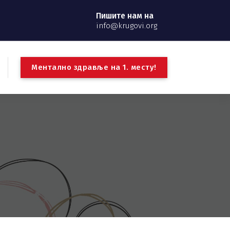
Пишите нам на
info@krugovi.org
М
е
н
т
а
л
н
о
з
д
р
а
в
љ
е
н
а
1
.
м
е
с
т
у
!