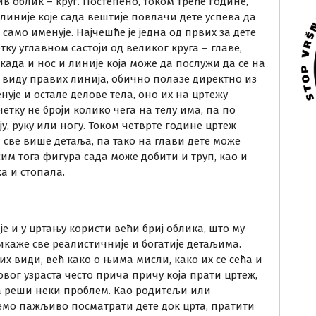
в облик – круг. Постепено, током треће године,
линије које сада вештије повлачи дете успева да
само именује. Најчешће је једна од првих за дете
етку углавном састоји од великог круга – главе,
када и нос и линије која може да послужи да се на
 у виду правих линија, обично полазе директно из
нује и остале делове тела, оно их на цртежу
четку не броји колико чега на телу има, па по
у, руку или ногу. Током четврте године цртеж
 све више детаља, па тако на глави дете може
осим тога фигура сада може добити и труп, као и
а и стопала.
је и у цртању користи већи бриј облика, што му
икаже све реалистичније и богатије детаљима.
их види, већ како о њима мисли, како их се сећа и
овог узраста често прича причу која прати цртеж,
да реши неки проблем. Као родитељи или
жемо пажљиво посматрати дете док црта, пратити