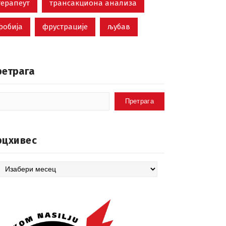
терапеут
трансакциона анализа
фобија
фрустрације
љубав
ретрага
Претрага
рцхивес
цхивес