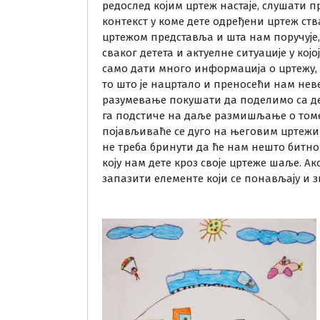
редослед којим цртеж настаје, слушати пр
контекст у коме дете одређени цртеж ств
цртежом представља и шта нам поручује
сваког детета и актуелне ситуације у кој
само дати много информација о цртежу,
то што је нацртало и преносећи нам нев
разумевање покушати да поделимо са де
га подстиче на даље размишљање о томе ш
појављиваће се дуго на његовим цртежим
не треба бринути да ће нам нешто битно
коју нам дете кроз своје цртеже шаље. А
запазити елементе који се понављају и з