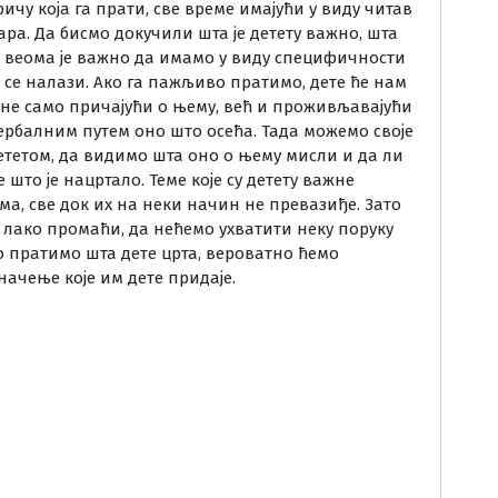
ичу која га прати, све време имајући у виду читав
ара. Да бисмо докучили шта је детету важно, шта
, веома је важно да имамо у виду специфичности
ој се налази. Ако га пажљиво пратимо, дете ће нам
 не само причајући о њему, већ и проживљавајући
ербалним путем оно што осећа. Тада можемо своје
тетом, да видимо шта оно о њему мисли и да ли
то је нацртало. Теме које су детету важне
а, све док их на неки начин не превазиђе. Зато
 лако промаћи, да нећемо ухватити неку поруку
ко пратимо шта дете црта, вероватно ћемо
начење које им дете придаје.