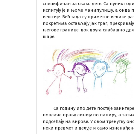
специфичан за свако дете. Са пуних годи
испитују је и њоме манипулишу, а онда п
вештије. Већ тада су приметне велике ра
покретима остављају јак траг, прекрива
његове границе, док друга слабашно др
шаре.
Са годину ипо дете постаје заинтерес
повлаче праву линију по папиру, а зати
подсећају на вирове. У овом тренутку о
неки предмет и делује и само изненађен