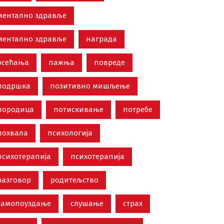
ментално здравље
ментално здравље
награда
осећања
пажња
повреде
подршка
позитивно мишљење
породица
потискивање
потребе
похвала
психологија
психотерапија
психотерапија
разговор
родитељство
самопоуздање
слушање
страх