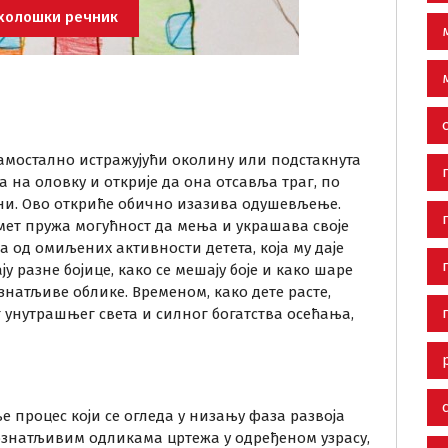
холошки речник
амостално истражујући околину или подстакнута
 на оловку и открије да она отсавља траг, по
ни. Ово откриће обично изазива одушевљење.
дмет пружа могућност да мења и украшава своје
на од омиљених активности детета, која му даје
у разне бојице, како се мешају боје и како шаре
знатљиве облике. Временом, како дете расте,
г унутрашњег света и силног богатства осећања,
е процес који се огледа у низању фаза развоја
епознатљивим одликама цртежа у одређеном узрасу,