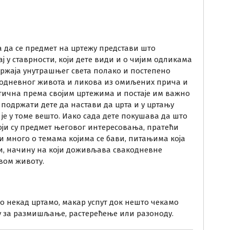
да се предмет на цртежу представи што
ј у ставрности, који дете види и о чијим одликама
ржаја унутрашњег света полако и постепено
кодневног живота и ликова из омиљених прича и
итична према својим цртежима и постаје им важно
о подржати дете да настави да црта и у цртању
 је у томе вешто. Иако сада дете покушава да што
оји су предмет његовог интересовања, пратећи
 много о темама којима се бави, питањима која
и, начину на који доживљава свакодневне
вом животу.
по некад цртамо, макар успут док нешто чекамо
у за размишљање, растерећење или разоноду.