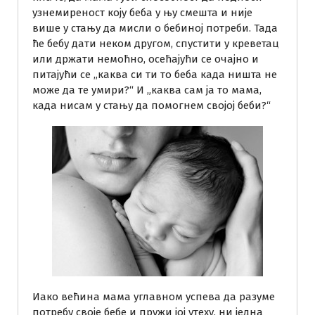
узнемиреност коју беба у њу смешта и није
више у стању да мисли о бебиној потреби. Тада
ће бебу дати неком другом, спустити у креветац
или држати немоћно, осећајући се очајно и
питајући се „каква си ти то беба када ништа не
може да те умири?“ И „каква сам ја то мама,
када нисам у стању да помогнем својој беби?“
Иако већина мама углавном успева да разуме
потребу своје бебе и пружи јој утеху, ни једна