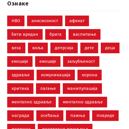
Ознаке
НВО
анксиозност
афекат
бити вредан
брига
васпитање
веза
воља
депрсија
дете
деца
емоције
емоције
заљубљеност
здравље
комуникација
корона
критика
лагање
манипулација
ментално здравље
ментално здравље
награда
осећања
пажња
повреде