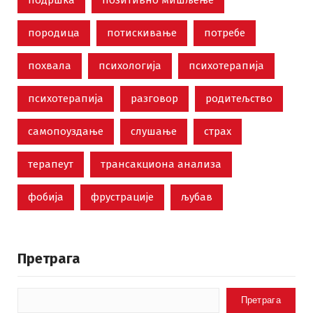
подршка
позитивно мишљење
породица
потискивање
потребе
похвала
психологија
психотерапија
психотерапија
разговор
родитељство
самопоуздање
слушање
страх
терапеут
трансакциона анализа
фобија
фрустрације
љубав
Претрага
Претрага