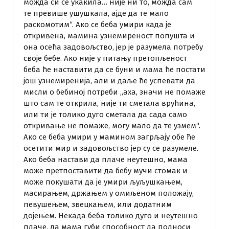
можда си се укакила… није ни то, можда сам
те превише ушушкала, ајде да те мало
раскомотим“. Ако се беба умири када је
откривена, мамина узнемиреност попушта и
она осећа задовољство, јер је разумела потребу
своје бебе. Ако није у питању претопљеност
беба ће наставити да се буни и мама ће постати
још узнемиренија, али и даље ће успевати да
мисли о бебиној потреби „аха, значи не помаже
што сам те открила, није ти сметала врућина,
или ти је толико дуго сметала да сада само
откривање не помаже, могу мало да те узмем“.
Ако се беба умири у мамином загрљају обе ће
осетити мир и задовољство јер су се разумеле.
Ако беба настави да плаче неутешно, мама
може претпоставити да бебу мучи стомак и
може покушати да је умири љуљушкањем,
масирањем, држањем у омиљеном положају,
певушењем, звецкањем, или додатним
дојењем. Некада беба толико дуго и неутешно
плаче, да мама губи способност да подноси