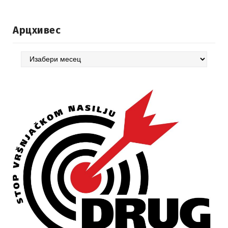
Арцхивес
Арцхивес