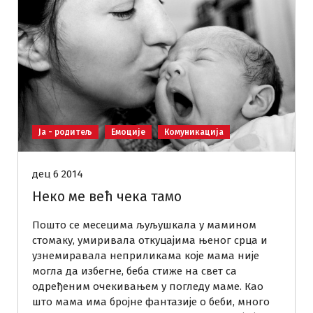
Ја - родитељ
Емоције
Комуникација
дец 6 2014
Неко ме већ чека тамо
Пошто се месецима љуљушкала у мамином
стомаку, умиривала откуцајима њеног срца и
узнемиравала неприликама које мама није
могла да избегне, беба стиже на свет са
одређеним очекивањем у погледу маме. Као
што мама има бројне фантазије о беби, много