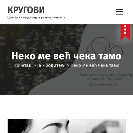
С
КРУГОВИ
к
о
Центар за едукацију и развој личности
ч
и
н
а
с
Неко ме већ чека тамо
а
д
Почетак
>
Ја - родитељ
>
Неко ме већ чека тамо
р
ж
а
ј