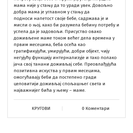
мама није у стању да то уради увек. Довољно
добра мама је углавном у стању да
подноси напетост своје бебе, садржава је и
мисли о њој, како би разумела бебину потребу и
успела да је задовољи. Присуство овако
доживљене маме током већег дела времена у
првим месецима, беба осећа као
гратификујући, умирујући, добри објект, чију
негујућу функцију интернализује и тако полако
јача свој танани доживљај себе. Преовлађујућа
позитивна искуства у првим месецима,
омогућавају беби да постепено гради
целовитији доживљај спољашњег света и
најважнијег бића у њему – маме.
KРУГОВИ
0 Коментари