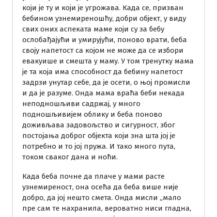
који је ту и који је угрожава. Када се, призван
бебином узнемиреношћу, добри објект, у виду
свих оних аспеката маме који су за бебу
ослобађајући и умирујући, поново врати, беба
своју напетост са којом не може да се избори
евакуише и смешта у маму. У том тренутку мама
је та која има способност да бебину напетост
задрзи унутар себе, да је осети, о њој промисли
и да је разуме. Онда мама враћа беби некада
неподношљиви садржај, у много
подношљивијем облику и беба поново
доживљава задовољство и сигурност, због
постојања доброг објекта који зна шта јој је
потребно и то јој пружа. И тако много пута,
током сваког дана и ноћи.
Када беба почне да плаче у мами расте
узнемиреност, она осећа да беба више није
добро, да јој нешто смета. Онда мисли „мало
пре сам те нахранила, вероватно ниси гладна,