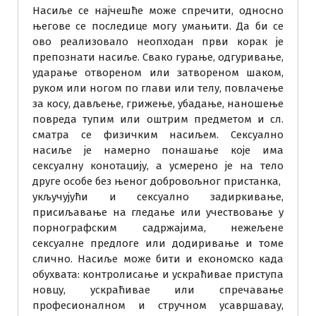
Насиље се најчешће може спречити, односно
његове се последице могу умањити. Да би се
ово реализовало неопходан први корак је
препознати насиље. Свако гурање, одгуривање,
ударање отвореном или затвореном шаком,
руком или ногом по глави или телу, повлачење
за косу, дављење, грижење, убадање, наношење
повреда тупим или оштрим предметом и сл.
сматра се физичким насиљем. Сексуално
насиље је намерно понашање које има
сексуалну конотацију, а усмерено је на тело
друге особе без њеног добровољног пристанка,
укључујући и сексуално задиркивање,
присиљавање на гледање или учествовање у
порнографским садржајима, нежељене
сексуалне предлоге или додиривање и томе
слично. Насиље може бити и економско када
обухвата: контролисање и ускраћивае приступа
новцу, ускраћивае или спречавање
професионалном и стручном усавршавау,