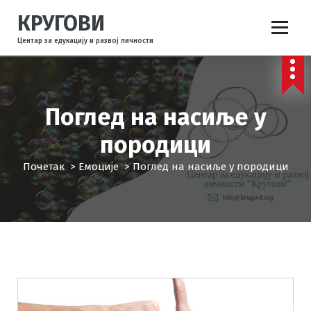
С
КРУГОВИ
к
о
Центар за едукацију и развој личности
ч
и
н
а
Поглед на насиље у
с
а
породици
д
р
Почетак
>
Емоције
>
Поглед на насиље у породици
ж
а
ј