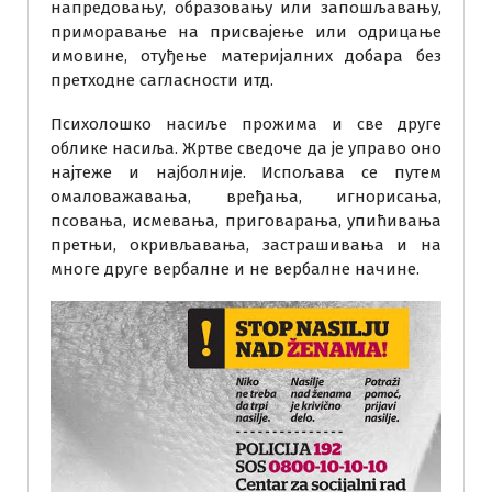
напредовању, образовању или запошљавању,
приморавање на присвајење или одрицање
имовине, отуђење материјалних добара без
претходне сагласности итд.
Психолошко насиље прожима и све друге
облике насиља. Жртве сведоче да је управо оно
најтеже и најболније. Испољава се путем
омаловажавања, вређања, игнорисања,
псовања, исмевања, приговарања, упићивања
претњи, окривљавања, застрашивања и на
многе друге вербалне и не вербалне начине.