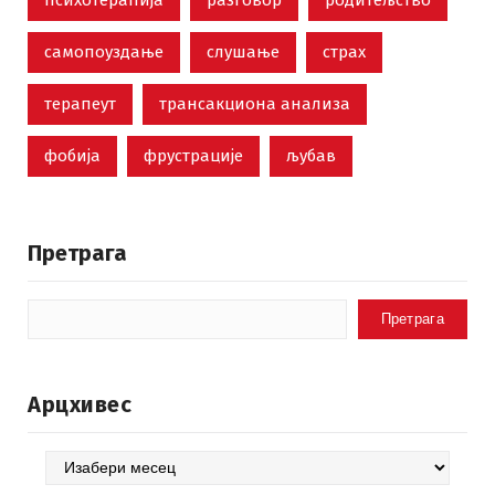
психотерапија
разговор
родитељство
самопоуздање
слушање
страх
терапеут
трансакциона анализа
фобија
фрустрације
љубав
Претрага
Претрага
Арцхивес
Арцхивес