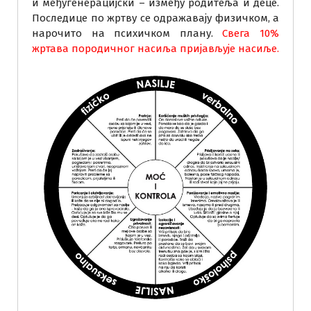
и међугенерацијски – између родитеља и деце.
Последице по жртву се одражавају физичком, а
нарочито на психичком плану.
Свега 10%
жртава породичног насиља пријављује насиље.