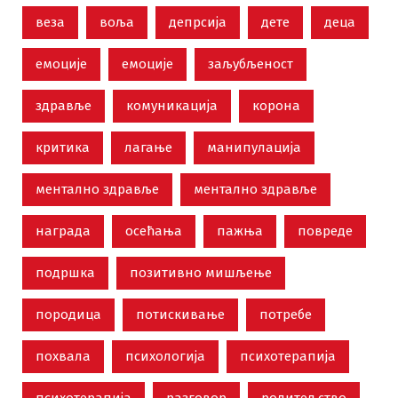
веза
воља
депрсија
дете
деца
емоције
емоције
заљубљеност
здравље
комуникација
корона
критика
лагање
манипулација
ментално здравље
ментално здравље
награда
осећања
пажња
повреде
подршка
позитивно мишљење
породица
потискивање
потребе
похвала
психологија
психотерапија