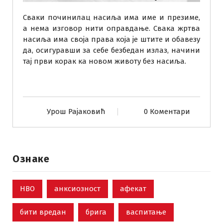
Сваки починилац насиља има име и презиме,
а нема изговор нити оправдање. Свака жртва
насиља има своја права која је штите и обавезу
да, осигуравши за себе безбедан излаз, начини
тај први корак ка новом животу без насиља.
Урош Рајаковић
0 Коментари
Ознаке
НВО
анксиозност
афекат
бити вредан
брига
васпитање