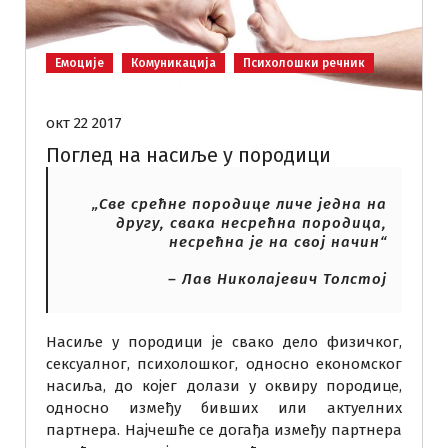
Емоције
Комуникација
Психолошки речник
окт 22 2017
Поглед на насиље у породици
„Све срећне породице личе једна на
другу, свака несрећна породица,
несрећна је на свој начин“
– Лав Николајевич Толстој
Насиље у породици је свако дело физичког,
сексуалног, психолошког, односно економског
насиља, до којег долази у оквиру породице,
односно између бивших или актуелних
партнера. Најчешће се догађа између партнера