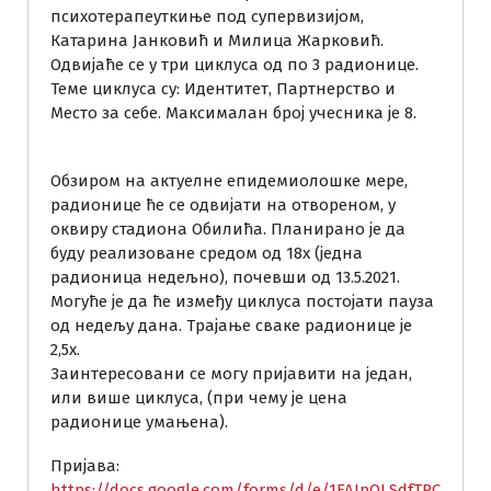
психотерапеуткиње под супервизијом,
Катарина Јанковић и Милица Жарковић.
Одвијаће се у три циклуса од по 3 радионице.
Теме циклуса су: Идентитет, Партнерство и
Место за себе.
Максималан број учесника је 8.
Обзиром на актуелне епидемиолошке мере,
радионице ће се одвијати на отвореном, у
оквиру стадиона Обилића. Планирано је да
буду реализоване средом од 18х (једна
радионица недељно), почевши од 13.5.2021.
Могуће је да ће између циклуса постојати пауза
од недељу дана. Трајање сваке радионице је
2,5х.
Заинтересовани се могу пријавити на један,
или више циклуса, (при чему је цена
радионице умањена).
Пријава:
https://docs.google.com/forms/d/e/1FAIpQLSdfTRC