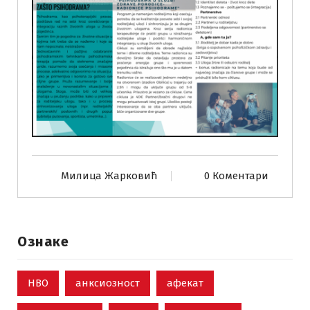
Милица Жарковић
0 Коментари
Ознаке
НВО
анксиозност
афекат