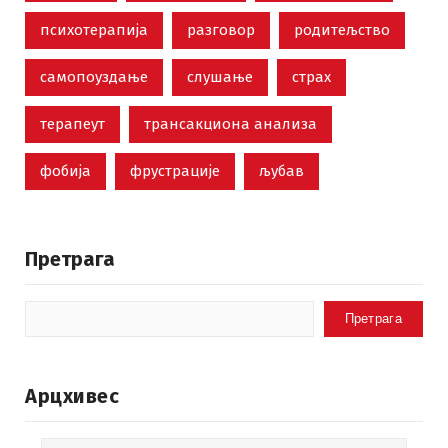
психотерапија
разговор
родитељство
самопоуздање
слушање
страх
терапеут
трансакциона анализа
фобија
фрустрације
љубав
Претрага
Претрага
Арцхивес
Арцхивес