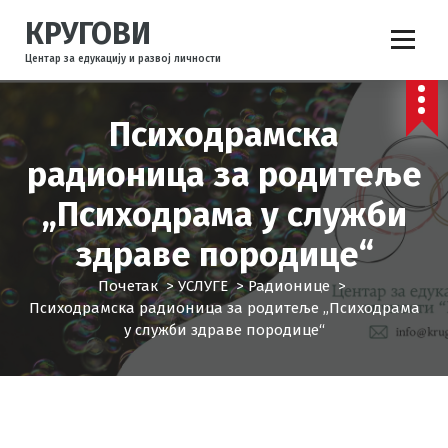
С
КРУГОВИ
к
о
Центар за едукацију и развој личности
ч
и
н
Психодрамска
а
радионица за родитеље
с
а
„Психодрама у служби
д
р
здраве породице“
ж
а
Почетак
>
УСЛУГЕ
>
Радионице
>
ј
Психодрамска радионица за родитеље „Психодрама
у служби здраве породице“