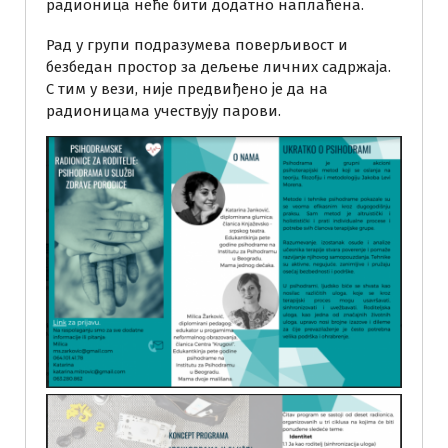
радионица неће бити додатно наплаћена.
Рад у групи подразумева поверљивост и
безбедан простор за дељење личних садржаја.
С тим у вези, није предвиђено је да на
радионицама учествују парови.