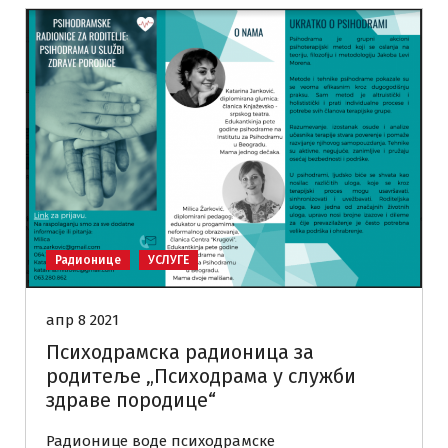
Радионице
УСЛУГЕ
апр 8 2021
Психодрамска радионица за
родитеље „Психодрама у служби
здраве породице“
Радионице воде психодрамске