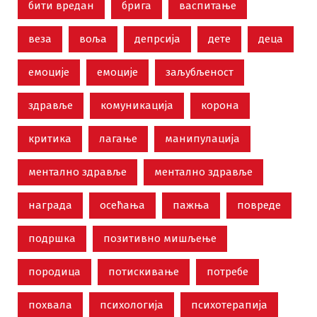
бити вредан
брига
васпитање
веза
воља
депрсија
дете
деца
емоције
емоције
заљубљеност
здравље
комуникација
корона
критика
лагање
манипулација
ментално здравље
ментално здравље
награда
осећања
пажња
повреде
подршка
позитивно мишљење
породица
потискивање
потребе
похвала
психологија
психотерапија