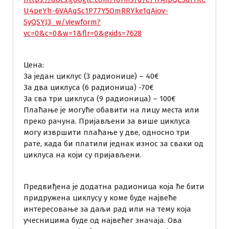
U4peYh-6VAAqSc1P77Y5OmRRYke1qAiov-
SyQSYJ3_w/viewform?
vc=0&c=0&w=1&flr=0&gxids=7628
Цена:
За један циклус (3 радионице) – 40€
За два циклуса (6 радионица) -70€
За сва три циклуса (9 радионица) – 100€
Плаћање је могуће обавити на лицу места или
преко рачуна. Пријављени за више циклуса
могу извршити плаћање у две, односно три
рате, када би платили једнак износ за сваки од
циклуса на који су пријављени.
Предвиђена је додатна радионица која ће бити
придружена циклусу у коме буде највеће
интересовање за даљи рад или на тему која
учесницима буде од највећег значаја. Ова