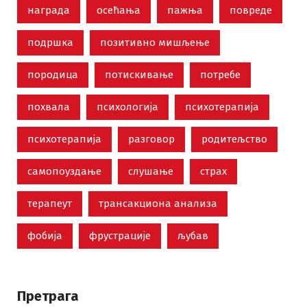
награда
осећања
пажња
повреде
подршка
позитивно мишљење
породица
потискивање
потребе
похвала
психологија
психотерапија
психотерапија
разговор
родитељство
самопоуздање
слушање
страх
терапеут
трансакциона анализа
фобија
фрустрације
љубав
Претрага