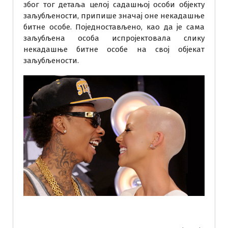
због тог детаља целој садашњој особи објекту
заљубљености, припише значај оне некадашње
битне особе. Поједностављено, као да је сама
заљубљена особа испројектовала слику
некадашње битне особе на свој објекат
заљубљености.