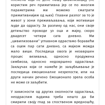
користим реч примитивна јер се по многим
параметрима ми можемо сматрати
примитивнијим од њих). Главни разлог за то је
живот у зони преживљавања, који мотивише
људе да одрасту. За разлику од нас, они своје
детињство проводе уз оца и мајку, скоро
двадесет четири сата дневно. Ми
„цивилизовани“ углавном одрастамо боравећи
са оцем пар сати дневно, са мајком можда
мало више. Последица овога је незавршен
процес везивања, односно продужена
симбиоза, односно недовршено одрастање.
Закључак који се намеће је: заљубљивање је
последица емоционалне незрелости, или на
други начин речено Емоционало зрела особа
не може се заљубити.
У зависности од других околности одрастања,
неодраслим људима треба нешто да би
смирили своју глад за споственом вредношћу,