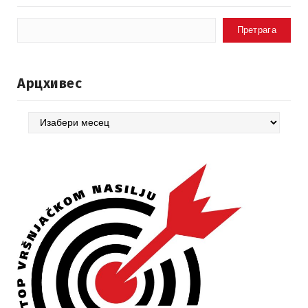
Претрага
Арцхивес
Арцхивес