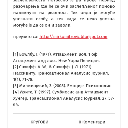
разочарења где ће се очи заслепљеног поново
навикнути на реалност. Тек онда је могуће
упознати особу, а тек када се неко упозна
могуће је да се он и заволи.
преузето са:
http://mirkomitrovic.blogspot.com
_______________________________
[1] Боwлбy, Ј. (1971). Аттацхмент: Вол. 1 оф
Аттацхмент анд лосс. Неw Yорк: Пелицан.
[2] Сцхифф, А. W., & Сцхифф, Ј. Л. (1971).
Пассивитy. Трансацтионал Аналyсис Јоурнал,
1(1), 71-78.
[3] Миливојевић, З. (2008). Емоције. Психополис
[4] Wхите, Т. (1997). Сyмбиосис анд Аттацхмент
Хунгер. Трансацтионал Аналyсис Јоурнал, 27, 57-
64.
KРУГОВИ
0 Коментари