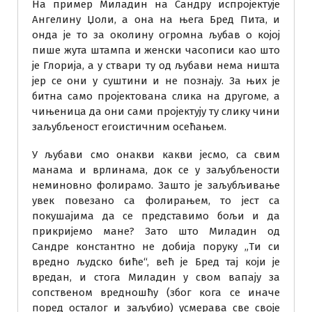
На пример Миладин на Сандру испројектује
Ангелину Џоли, а она на њега Бред Пита, и
онда је то за околину огромна љубав о којој
пише жута штампа и женски часописи као што
је Глорија, а у ствари ту од љубави нема ништа
јер се они у суштини и не познају. За њих је
битна само пројектована слика на другоме, а
чињеница да они сами пројектују ту слику чини
заљубљеност егоистичним осећањем.
У љубави смо онакви какви јесмо, са свим
манама и врлинама, док се у заљубљености
неминовно фолирамо. Зашто је заљубљивање
увек повезано са фолирањем, то јест са
покушајима да се представимо бољи и да
прикријемо мане? Зато што Миладин од
Сандре константно не добија поруку „Ти си
вредно људско биће“, већ је Бред тај који је
вредан, и стога Миладин у свом вапају за
сопственом вредношћу (због кога се иначе
поред осталог и заљубио) усмерава све своје