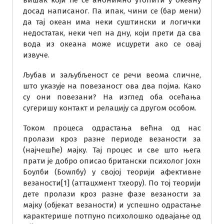
досад написаног. Па ипак, чини се (бар мени)
да тај океан има неки суштински и логички
недостатак, неки чеп на дну, који прети да сва
вода из океана може исцурети ако се овај
извуче.
Љубав и заљубљеност се речи веома сличне,
што указује на повезаност ова два појма. Како
су они повезани? На изглед оба осећања
сугеришу контакт и релацију са другом особом.
Током процеса одрастања већна од нас
пролази кроз разне периоде везаности за
(најчешће) мајку. Тај процес и све што њега
прати је добро описао британски психолог Јохн
Боулби (Боwлбy) у својој теорији афективне
везаности[1] (аттацхмент тхеорy). По тој теорији
дете пролази кроз разне фазе везаности за
мајку (објекат везаности) и успешно одрастање
карактерише потпуно психолошко одвајање од