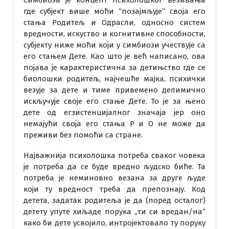
где субјект више моћи “позајмљује” своја его
стања Родитељ и Одрасли, односно систем
вредности, искуство и когнитивне способности,
субјекту ниже моћи који у симбиози учествује са
его стањем Дете. Као што је већ написано, ова
појава је карактеристична за детињство где се
биолошки родитељ, најчешће мајка, психички
везује за дете и тиме привемено делимично
искључује своје его стање Дете. То је за њено
дете од егзистенцијалног значаја јер оно
немајући своја его стања Р и О не може да
преживи без помоћи са стране.
Најважнија психолошка потреба сваког човека
је потреба да се буде вредно људско биће. Та
потреба је неминовно везана за друге људе
који ту вредност треба да препознају. Код
детета, задатак родитеља је да (поред осталог)
детету упуте хиљаде порука „ти си вредан/на“
како би дете усвојило, интројектовало ту поруку