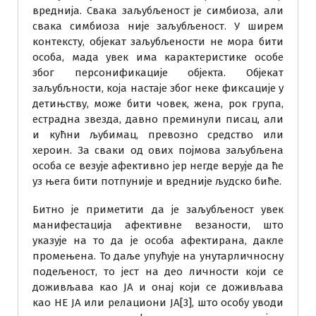
вреднија. Свака заљубљеност је симбиоза, али
свака симбиоза није заљубљеност. У ширем
контексту, објекат заљубљености не мора бити
особа, мада увек има карактеристике особе
због персонификације објекта. Објекат
заљубљности, која настаје због неке фиксације у
детињству, може бити човек, жена, рок група,
естрадна звезда, давно преминули писац, али
и кућни љубимац, превозно средство или
хероин. За сваки од ових појмова заљубљена
особа се везује афективно јер негде верује да ће
уз њега бити потпуније и вредније људско биће.
Битно је приметити да је заљубљеност увек
манифестација афективне везаности, што
указује на то да је особа афектирана, дакле
промењена. То даље упућује на унутарличносну
подељеност, то јест на део личности који се
доживљава као ЈА и онај који се доживљава
као НЕ ЈА или релациони ЈА[3], што особу уводи