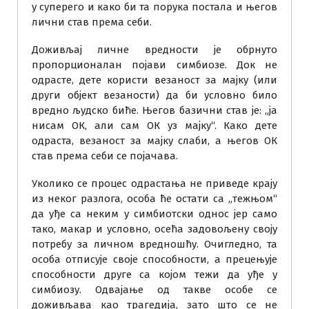
у суперего и како би та порука постала и његов
лични став према себи.
Доживљај личне вредности је обрнуто
пропорционалан појави симбиозе. Док не
одрасте, дете користи везаност за мајку (или
други објект везаности) да би условно било
вредно људско биће. Његов базични став је: „ја
нисам ОК, али сам ОК уз мајку“. Како дете
одраста, везаност за мајку слаби, а његов ОК
став према себи се појачава.
Уколико се процес одрастања не приведе крају
из неког разлога, особа ће остати са „тежњом“
да уђе са неким у симбиотски однос јер само
тако, макар и условно, осећа задовољену своју
потребу за личном вредношћу. Очигледно, та
особа отписује своје способности, а прецењује
способности друге са којом тежи да уђе у
симбиозу. Одвајање од такве особе се
доживљава као трагедија, зато што се не