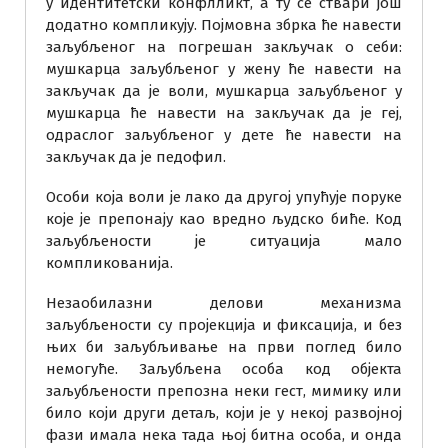
у идентитетски конфлликт, а ту се ствари још
додатно компликују. Појмовна збрка ће навести
заљубљеног на погрешан закључак о себи:
мушкарца заљубљеног у жену ће навести на
закључак да је воли, мушкарца заљубљеног у
мушкарца ће навести на закључак да је геј,
одраслог заљубљеног у дете ће навести на
закључак да је педофил.
Особи која воли је лако да другој упућује поруке
које је препонају као вредно људско биће. Код
заљубљености је ситуација мало
компликованија.
Незаобилазни делови механизма
заљубљености су пројекција и фиксација, и без
њих би заљубљивање на први поглед било
немогуће. Заљубљена особа код објекта
заљубљености препозна неки гест, мимику или
било који други детаљ, који је у некој развојној
фази имала нека тада њој битна особа, и онда