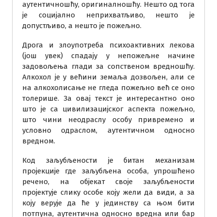
аутентичношћу, оригиналношћу. Нешто од тога
је социјално неприхватљиво, нешто је
допустљиво, а нешто је пожељно.
Дрога и злоупотреба психоактивних лекова
(још увек) спадају у непожељне начине
задовољења глади за сопственом вредношћу.
Алкохол је у већини земаља дозвољен, али се
на алкохолисање не гледа пожељно већ се оно
толерише. За овај текст је интересантно оно
што је са цивилизацијског аспекта пожељно,
што чини неодраслу особу привремено и
условно одраслом, аутентичном односно
вредном.
Код заљубљености је битан механизам
пројекције где заљубљена особа, упрошћено
речено, на објекат своје заљубљености
пројектује слику особе коју жели да види, а за
коју верује да ће у јединству са њом бити
потпуна, аутентична односно вредна или бар