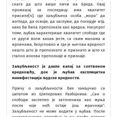
снаге да што више личи на Бреда. Овај
промашај за последицу има квалитет
присиле[4], где заљубљена особа „мора“ да
изгледа, да освоји, да заслужи, да поседује итд.
како би била препозната као вредна. Насупрот
томе, љубав карактерише квалитет слободе где
се други воли какав јесте, са свим манама и
врлинама, безусловно и где је његова вредност
нешто што је препознато и признато и што се
стално изнова препознаје и признаје.
Заљубљеност је дакле вапај за соптвеном
вредношћу, док је љубав експлицитна
манифестација људске вредности.
Причу о заљубљености бих закључио са
цитатом из Шилерових Разбојника: „Сан о
слободи заслепео је заточеника као муња
после које ноћ остаје још мрачнија“.
Заљубљеност не може водити у љубав. После
заслепљености потребно је да прође период