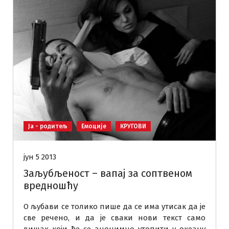
Ја - родитељ
Емоције
КРУГОВИ
јун 5 2013
Заљубљеност – вапај за соптвеном
вредношћу
О љубави се толико пише да се има утисак да је
све речено, и да је сваки нови текст само
вишак који ће се анонимно утопити у океану