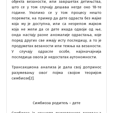
објекта везаности, или завршетак детињства,
што се у том случају дешава негде око 18-те
године. Уколико се у том процесу нешто
поремети, на пример да дете одраста без мајке
која му је доступна, или са незрелом мајком
која не жели да се дете икада одвоји од ње,
онда настају разне аномалије одрастања, које
поред других све имају исту последицу, а то је
продужетак везаности или тежња ка везаности.
У случају одрасле особе, најзначајнија
последица овога је недостатак аутономности.
Трансакциона анализа је дала свој допринос
разумевању овог појма својом теоријом
симбиозе[2].
Симбиоза родитељ – дете
Симбиоза је концепт психолошког везивања