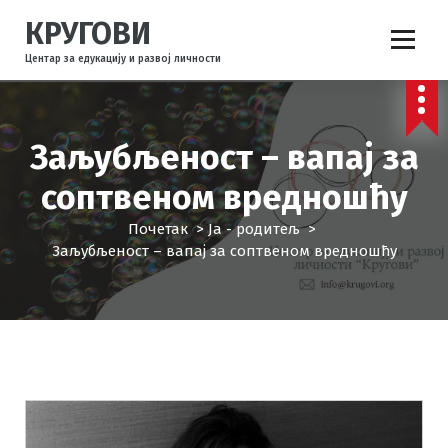
С
КРУГОВИ
к
о
Центар за едукацију и развој личности
ч
и
н
а
Заљубљеност – вапај за
с
а
соптвеном вредношћу
д
Почетак
>
Ја - родитељ
>
р
Заљубљеност – вапај за соптвеном вредношћу
ж
а
ј