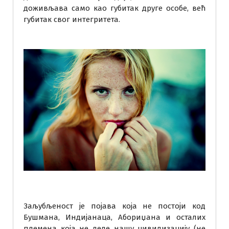
доживљава само као губитак друге особе, већ
губитак свог интегритета.
Заљубљеност је појава која не постоји код
Бушмана, Индијанаца, Абориџана и осталих
племена која не деле нашу цивилизацију (не