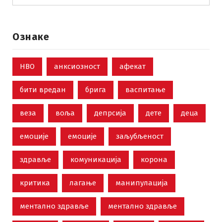
Ознаке
НВО
анксиозност
афекат
бити вредан
брига
васпитање
веза
воља
депрсија
дете
деца
емоције
емоције
заљубљеност
здравље
комуникација
корона
критика
лагање
манипулација
ментално здравље
ментално здравље