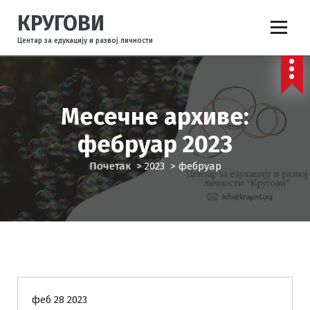
С
КРУГОВИ
к
о
Центар за едукацију и развој личности
ч
и
н
а
Месечне архиве:
с
а
фебруар 2023
д
р
Почетак
>
2023
>
фебруар
ж
а
ј
КРУГОВИ
феб 28 2023