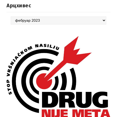
Арцхивес
Арцхивес