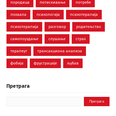
породица
потискивање
потребе
похвала
психологија
психотерапија
психотерапија
разговор
родитељство
самопоуздање
слушање
страх
терапеут
трансакциона анализа
фобија
фрустрације
љубав
Претрага
Претрага