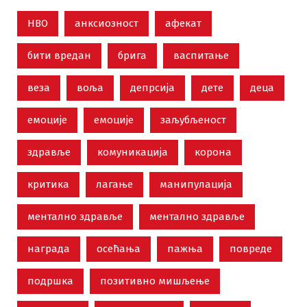
НВО
анксиозност
афекат
бити вредан
брига
васпитање
веза
воља
депрсија
дете
деца
емоције
емоције
заљубљеност
здравље
комуникација
корона
критика
лагање
манипулација
ментално здравље
ментално здравље
награда
осећања
пажња
повреде
подршка
позитивно мишљење