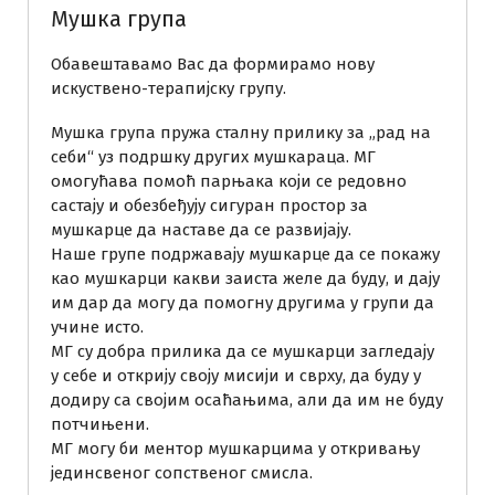
Мушка група
Обавештавамо Вас да формирамо нову
искуствено-терапијску групу.
Мушка група пружа сталну прилику за „рад на
себи“ уз подршку других мушкараца. МГ
омогућава помоћ парњака који се редовно
састају и обезбеђују сигуран простор за
мушкарце да наставе да се развијају.
Наше групе подржавају мушкарце да се покажу
као мушкарци какви заиста желе да буду, и дају
им дар да могу да помогну другима у групи да
учине исто.
МГ су добра прилика да се мушкарци загледају
у себе и открију своју мисији и сврху, да буду у
додиру са својим осаћањима, али да им не буду
потчињени.
МГ могу би ментор мушкарцима у откривању
јединсвеног сопственог смисла.