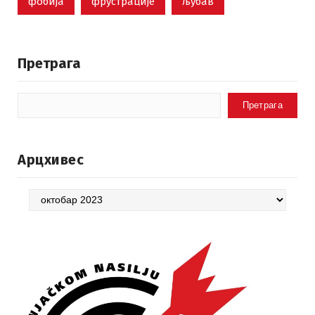
фобија
фрустрације
љубав
Претрага
Претрага
Арцхивес
Арцхивес