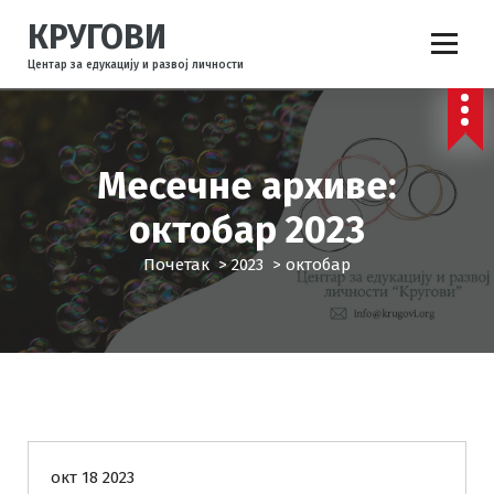
С
КРУГОВИ
к
о
Центар за едукацију и развој личности
ч
и
н
а
Месечне архиве:
с
а
октобар 2023
д
р
Почетак
>
2023
>
октобар
ж
а
ј
Емоције
Искуствене групе
Комуникација
окт 18 2023