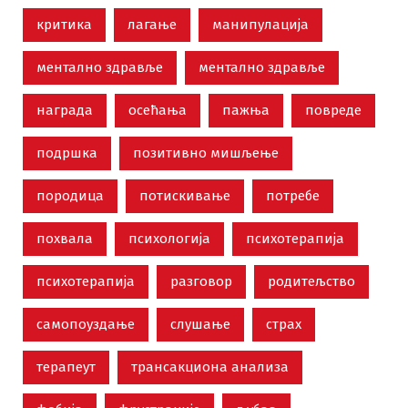
критика
лагање
манипулација
ментално здравље
ментално здравље
награда
осећања
пажња
повреде
подршка
позитивно мишљење
породица
потискивање
потребе
похвала
психологија
психотерапија
психотерапија
разговор
родитељство
самопоуздање
слушање
страх
терапеут
трансакциона анализа