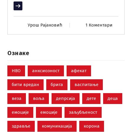
Прочитај више
Урош Рајаковић
1 Коментари
Ознаке
НВО
анксиозност
афекат
бити вредан
брига
васпитање
веза
воља
депрсија
дете
деца
емоције
емоције
заљубљеност
здравље
комуникација
корона