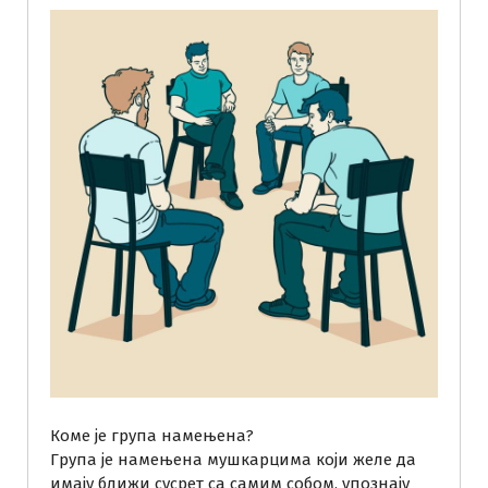
Коме је група намењена?
Група је намењена мушкарцима који желе да
имају ближи сусрет са самим собом, упознају