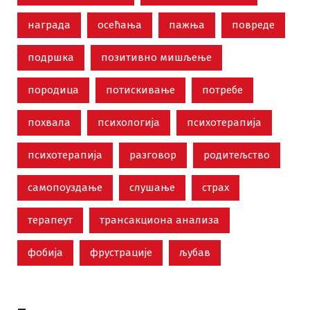
награда
осећања
пажња
повреде
подршка
позитивно мишљење
породица
потискивање
потребе
похвала
психологија
психотерапија
психотерапија
разговор
родитељство
самопоуздање
слушање
страх
терапеут
трансакциона анализа
фобија
фрустрације
љубав