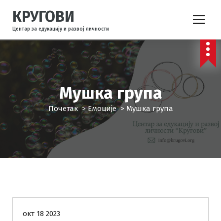
С
КРУГОВИ
к
о
Центар за едукацију и развој личности
ч
и
н
а
с
Мушка група
а
д
Почетак
>
Емоције
>
Мушка група
р
ж
а
ј
Емоције
Искуствене групе
Комуникација
окт 18 2023