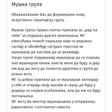
Мушка група
Обавештавамо Вас да формирамо нову
искуствено-терапијску групу.
Мушка група пружа сталну прилику за „рад на
себи“ уз подршку других мушкараца. МГ
омогућава помоћ парњака који се редовно
састају и обезбеђују сигуран простор за
мушкарце да наставе да се развијају.
Наше групе подржавају мушкарце да се покажу
као мушкарци какви заиста желе да буду, и дају
им дар да могу да помогну другима у групи да
учине исто.
МГ су добра прилика да се мушкарци загледају
у себе и открију своју мисији и сврху, да буду у
додиру са својим осаћањима, али да им не буду
потчињени.
МГ могу би ментор мушкарцима у откривању
јединсвеног сопственог смисла.