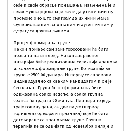
себе и своје обрасце понашања. Намењена је и
свим мушкарцима који желе да у свом животу
промене оно што сматрају да их чини мање
функционалним, спонтаним и аутентичним у
сусрету са другим људима.
Процес формирања групе
Након пријаве сви заинтересовани ће бити
позвани на интервју. Након завршеног
интервјуа биће реализована селекција чланова
и, коначно, формирање групе. Котизација за
групе је 2500,00 динара. Интервју се спроводи
индивидуално са сваким кандидатом и он је
бесплатан. Група ће по формирању бити
одржавана сваке недеље, а свака групна
сеанса ће трајати 90 минута. Планирано је да
траје годину дана, са две паузе (период
годишњих одмора и празника) које ће бити
договорене са члановима групе. Групна
терапија ће се одвијати од новембра онлајн и