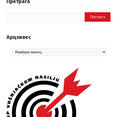
Претрага
Претрага
Арцхивес
Арцхивес