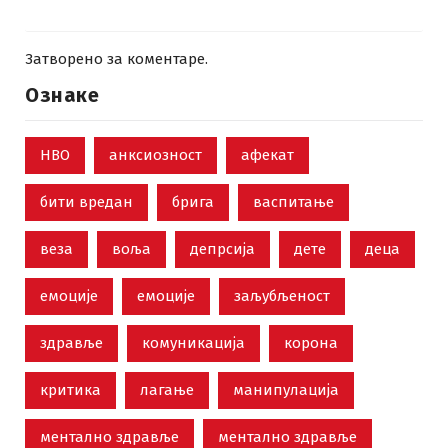
Затворено за коментаре.
Ознаке
НВО
анксиозност
афекат
бити вредан
брига
васпитање
веза
воља
депрсија
дете
деца
емоције
емоције
заљубљеност
здравље
комуникација
корона
критика
лагање
манипулација
ментално здравље
ментално здравље