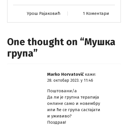
Урош Рајаковић
1 Коментари
One thought on “
Мушка
група
”
Marko Horvatović
каже:
28. октобар 2023. у 11:46
Поштовани/а
Да ли је групна терапија
онлине само и новембру
или ће се група састајати
и ужививо?
Поздрав!