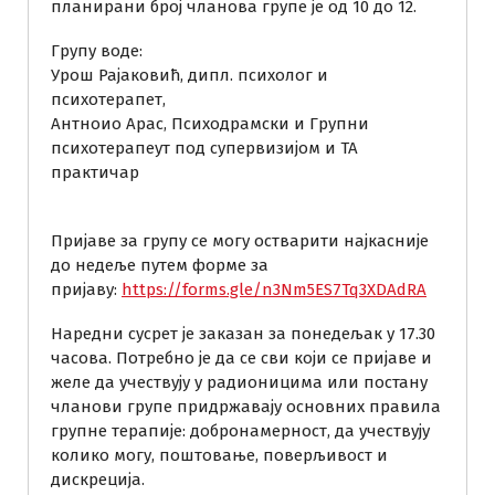
планирани број чланова групе је од 10 до 12.
Групу воде:
Урош Рајаковић, дипл. психолог и
психотерапет,
Антноио Арас, Психодрамски и Групни
психотерапеут под супервизијом и ТА
практичар
Пријаве за групу се могу остварити најкасније
до недеље путем форме за
пријаву:
https://forms.gle/n3Nm5ES7Tq3XDAdRA
Наредни сусрет је заказан за понедељак у 17.30
часова. Потребно је да се сви који се пријаве и
желе да учествују у радионицима или постану
чланови групе придржавају основних правила
групне терапије: добронамерност, да учествују
колико могу, поштовање, поверљивост и
дискреција.