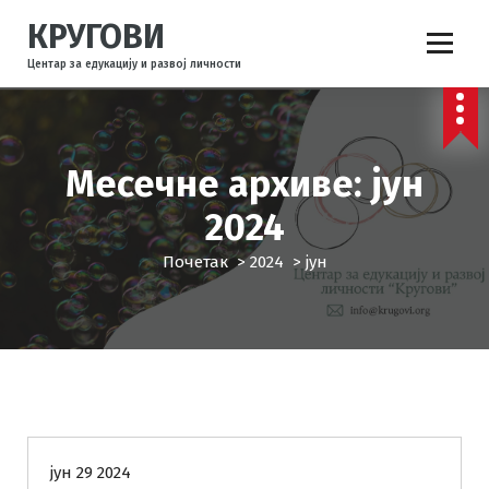
С
КРУГОВИ
к
о
Центар за едукацију и развој личности
ч
и
н
а
Месечне архиве: јун
с
а
2024
д
р
Почетак
>
2024
>
јун
ж
а
ј
КРУГОВИ
Понуде
Радионице
Тренинзи
УСЛУГЕ
јун 29 2024