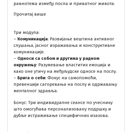
равнотежа између посла и приватног живота.
:
Прочитај више
П
о
Три модула:
н
–
Комуникација
: Развијање вештина активног
у
слушања, јасног изражавања и конструктивне
д
комуникације.
а
–
Односи са собом и другима у радном
о
окружењу
: Разумевање властитих емоција и
с
како оне утичу на међуљудске односе на послу.
н
–
Брига о себи
: Фокус на самопомоћи,
о
превенцији сагоревања на послу и одржавању
в
менталног здравља.
н
о
Бонус: Три индивидуалне сеансе по учеснику
г
што омогућава персонализовану подршку и
п
дубље истраживање специфичних изазова.
а
к
е