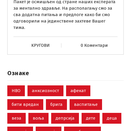
Пакет је осмишљен од стране наших експерата
т
за ментално здравље. На располагању смо за
а
сва додатна питања и предлоге како би смо
п
одговорили на јединствене захтеве Вашег
с
тима.
и
х
о
KРУГОВИ
0 Коментари
л
о
ш
к
Ознаке
и
х
у
НВО
анксиозност
афекат
с
л
бити вредан
брига
васпитање
у
г
веза
воља
депрсија
дете
деца
а
з