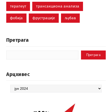
терапеут
трансакциона анализа
фобија
фрустрације
љубав
Претрага
Претрага
Арцхивес
Арцхивес