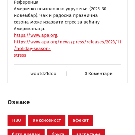
Референца
Америчко психолошко удружење. (2023, 30.
новембар). Чак и радосна празнична
сезона може изазвати стрес за већину
Американаца.
https://www.apa.org
.
https://www.apa.org/news/press/releases/2023/11
/holiday-season-
stress
woutdz1doo
0 Коментари
Ознаке
НВО
анксиозност
афекат
бити вредан
брига
васпитање