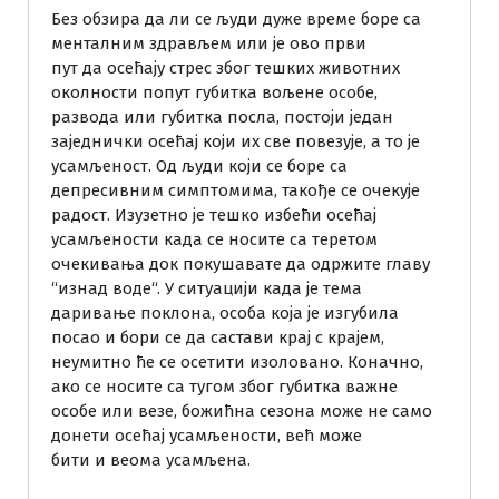
Без обзира да ли се људи дуже време боре са
менталним здрављем или је ово први
пут да осећају стрес због тешких животних
околности попут губитка вољене особе,
развода или губитка посла, постоји један
заједнички осећај који их све повезује, а то је
усамљеност. Од људи који се боре са
депресивним симптомима, такође се очекује
радост. Изузетно је тешко избећи осећај
усамљености када се носите са теретом
очекивања док покушавате да одржите главу
“изнад воде“. У ситуацији када је тема
даривање поклона, особа која је изгубила
посао и бори се да састави крај с крајем,
неумитно ће се осетити изоловано. Коначно,
ако се носите са тугом због губитка важне
особе или везе, божићна сезона може не само
донети осећај усамљености, већ може
бити и веома усамљена.