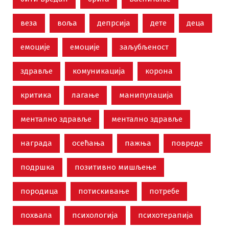
веза
воља
депрсија
дете
деца
емоције
емоције
заљубљеност
здравље
комуникација
корона
критика
лагање
манипулација
ментално здравље
ментално здравље
награда
осећања
пажња
повреде
подршка
позитивно мишљење
породица
потискивање
потребе
похвала
психологија
психотерапија