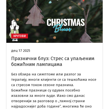
КРУГОВИ
дец 17 2025
Празнични блуз: Стрес са упаљеним
божићним лампицама
Без обзира на симптоме или разлог за
терапију, многи клијенти се са тешкоћама носе
са стресом током сезоне празника.
Божићни празници су одувек посебно
изазовни за многе људе. Иако смо данас
отворенији за разговор о „тамној страни
најрадоснијег доба године”, многима ће оно