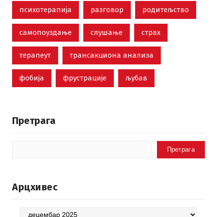
психотерапија
разговор
родитељство
самопоуздање
слушање
страх
терапеут
трансакциона анализа
фобија
фрустрације
љубав
Претрага
Претрага
Арцхивес
Арцхивес