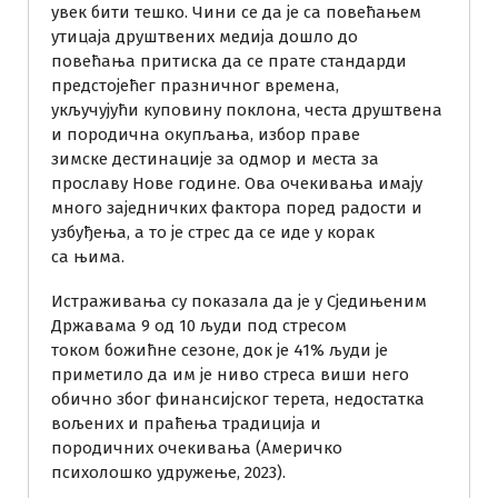
увек бити тешко. Чини се да је са повећањем
утицаја друштвених медија дошло до
повећања притиска да се прате стандарди
предстојећег празничног времена,
укључујући куповину поклона, честа друштвена
и породична окупљања, избор праве
зимске дестинације за одмор и места за
прославу Нове године. Ова очекивања имају
много заједничких фактора поред радости и
узбуђења, а то је стрес да се иде у корак
са њима.
Истраживања су показала да је у Сједињеним
Државама 9 од 10 људи под стресом
током божићне сезоне, док је 41% људи је
приметило да им је ниво стреса виши него
обично због финансијског терета, недостатка
вољених и праћења традиција и
породичних очекивања (Америчко
психолошко удружење, 2023).