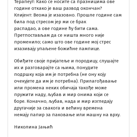
Терапеут: Како се носите са празницима ове
године откако је ваш развод окончан?
Клијент: Веома је изазовно. Прошле године сам
била под стресом јер ми се брак
распадао, а ове године ћу бити сама.
Претпостављам да се ништа много није
променило; само што ове године мој стрес
изазивају упаљене божићне лампице.
Обиђите своје пријатеље и породицу, слушајте
их и разговарајте са њима, понудите
подршку која им је потребна (не ону коју
очекујете да им је потребна). Прилагођавање
или промена неких обичаја такође може
пружити наду, љубав и мир онима који се
боре. Коначно, љубав, нада и мир изгледају
другачије за свакога и већину времена
немају папир за паковање или машну на врху.
Николина Јањић