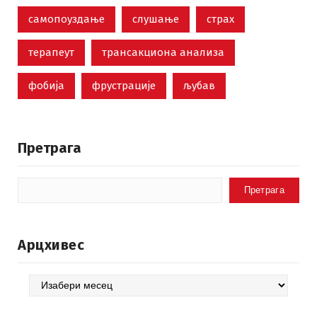
самопоуздање
слушање
страх
терапеут
трансакциона анализа
фобија
фрустрације
љубав
Претрага
Претрага
Арцхивес
Арцхивес