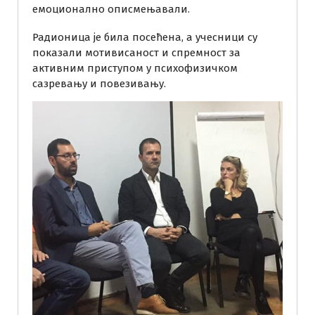
емоционално описмењавали.
Радионица је била посећена, а учесници су
показали мотивисаност и спремност за
активним приступом у психофизичком
сазревању и повезивању.