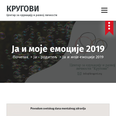
С
КРУГОВИ
к
о
Центар за едукацију и развој личности
ч
и
н
а
с
Ја и моје емоције 2019
а
д
Почетак
>
Ја - родитељ
>
Ја и моје емоције 2019
р
ж
а
ј