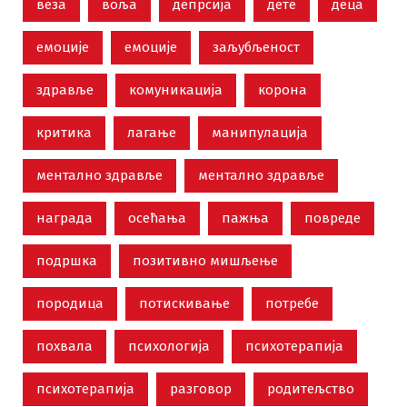
веза
воља
депрсија
дете
деца
емоције
емоције
заљубљеност
здравље
комуникација
корона
критика
лагање
манипулација
ментално здравље
ментално здравље
награда
осећања
пажња
повреде
подршка
позитивно мишљење
породица
потискивање
потребе
похвала
психологија
психотерапија
психотерапија
разговор
родитељство