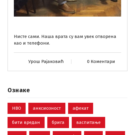
Нисте сами. Наша врата су вам увек отворена
као и телефони.
Урош Рајаковић
0 Коментари
Ознаке
НВО
анксиозност
афекат
бити вредан
брига
васпитање