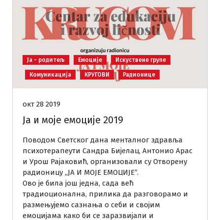
Ја - родитељ
Емоције
Искуствене групе
Комуникација
КРУГОВИ
Радионице
окт 28 2019
Ја и моје емоције 2019
Поводом Светског дана менталног здравља
психотерапеути Сандра Бијелац, Антонио Арас
и Урош Рајаковић, организовали су Отворену
радионицу „ЈА И МОЈЕ ЕМОЦИЈЕ“.
Ово је била још једна, сада већ
традиоционална, прилика да разговорамо и
размењујемо сазнања о себи и својим
емоцијама како би се заразвијали и