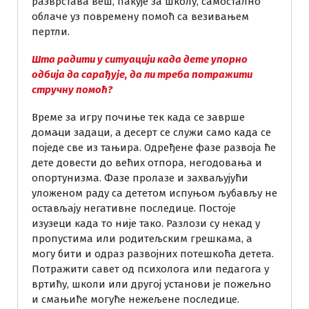
разврстава веш, пакује за школу, самостално
облаче уз повремену помоћ са везивањем
пертли.
Шта радити у ситуацији када дете упорно
одбија да сарађује, да ли треба потражити
стручну помоћ?
Време за игру почиње тек када се заврше
домац́и задаци, а десерт се служи само када се
поједе све из тањира. Одређене фазе развоја ће
дете довести до већих отпора, негодовања и
опортунизма. Фазе пролазе и захваљујући
уложеном раду са дететом испуњом љубављу не
остављају негативне последице. Постоје
изузеци када то није тако. Разлози су некад у
пропустима или родитељским грешкама, а
могу бити и одраз развојних потешкоћа детета.
Потражити савет од психолога или педагога у
вртићу, школи или другој установи је пожељно
и смањиће могуће нежељене последице.