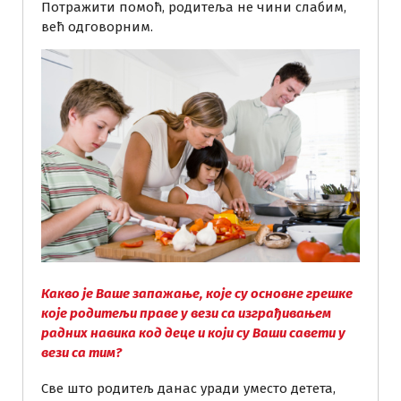
Потражити помоћ, родитеља не чини слабим,
већ одговорним.
Какво је Ваше запажање, које су основне грешке
које родитељи праве у вези са изграђивањем
радних навика код деце и који су Ваши савети у
вези са тим?
Све што родитељ данас уради уместо детета,