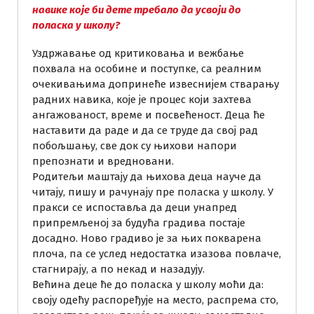
навике које би дете требало да усвоји до
поласка у школу?
Уздржавање од критиковања и вежбање
похвала на особине и поступке, са реалним
очекивањима допринеће извеснијем стварању
радних навика, које је процес који захтева
ангажованост, време и посвећеност. Деца ће
наставити да раде и да се труде да свој рад
побољшању, све док су њихови напори
препознати и вредновани.
Родитељи маштају да њихова деца науче да
читају, пишу и рачунају пре поласка у школу. У
пракси се испоставља да деци унапред
припремљеној за будућа градива постаје
досадно. Ново градиво је за њих покварена
плоча, па се услед недостатка изазова повлаче,
стагнирају, а по некад и назадују.
Већина деце ће до поласка у школу моћи да:
своју одећу распоређује на место, распрема сто,