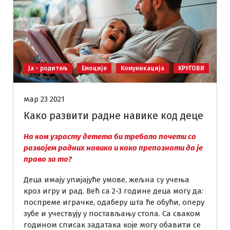
Ја - родитељ
Емоције
Комуникација
КРУГОВИ
мар 23 2021
Како развити радне навике код деце
На ком узрасту детета би требало почети са
развојем радних навика и како препознати да је
право за то?
Деца имају упијајуће умове, жељна су учења
кроз игру и рад. Већ са 2-3 године деца могу да:
поспреме играчке, одаберу шта ће обући, оперу
зубе и учествују у постављању стола. Са сваком
годином списак задатака које могу обавити се