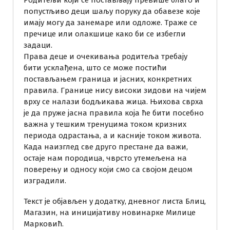
попустљиво деци шаљу поруку да обавезе које
имају могу да занемаре или одложе. Траже се
пречице или олакшице како би се избегли
задаци.
Права деце и очекивања родитеља требају
бити усклађена, што се може постићи
постављањем граница и јасних, конкретних
правила. Границе нису високи зидови на чијем
врху се налази бодљикава жица. Њихова сврха
је да пруже јасна правила која ће бити посебно
важна у тешким тренуцима током кризних
периода одрастања, а и касније током живота.
Када наизглед све друго престане да важи,
остаје нам породица, чврсто утемељена на
поверењу и односу који смо са својом децом
изградили.
Текст је објављен у додатку, дневног листа Блиц,
Магазин, на иницијативу новинарке Милице
Марковић.