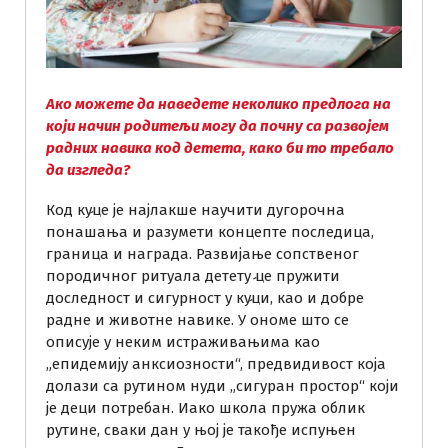
Ако можете да наведете неколико предлога на
који начин родитељи могу да почну са развојем
радних навика код детета, како би то требало
да изгледа?
Код куц́е је најлакше научити дугорочна
понашања и разумети концепте последица,
граница и награда. Развијање сопственог
породичног ритуала детету ц́е пружити
доследност и сигурност у куц́и, као и добре
радне и животне навике. У ономе што се
описује у неким истраживањима као
„епидемију анксиозности“, предвидивост која
долази са рутином нуди „сигуран простор“ који
је деци потребан. Иако школа пружа облик
рутине, сваки дан у њој је такође испуњен