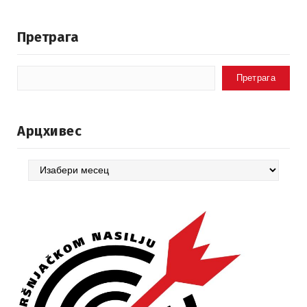
Претрага
Претрага
Арцхивес
Арцхивес