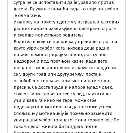
сутра ће се испоставити да је урадило против
детета. Пружање помоћи када то није потребно
је одмагање.
У односу на приступ детету у изградњи његових
радних навика разликујемо: претерано строге
и сувише попустљиве родитеље.
Родитељи који се постављају превише строго и
круто узрок су због кога њихова деца радне
навике демонстрирају условно, док су под
надзором и под претњом казне. Када дете
постане самостално, упише факултет и одсели
се у други град или другу земљу, постаје
ослобођено спољњег притиска и наметнуте
пресије. Са доста труда и напора млад човек,
студент може довести себе у ред, научити да
учи и када га нико не тера, може себе
подстицати и мотивисати да постиже успехе.
Спољашњу мотивацију је пожељно заменити
унутрашњом због тога што је она гориво које ће
током целог живота бити здрав погон.
Родитељи који се постављају превише благо и