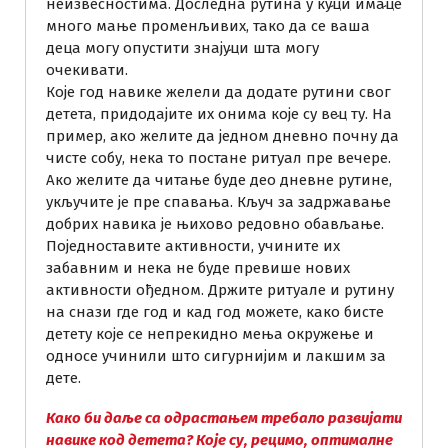
неизвесностима. Доследна рутина у куц́и имац́е
много мање променљивих, тако да се ваша
деца могу опустити знајуц́и шта могу
очекивати.
Које год навике желели да додате рутини свог
детета, придодајите их онима које су вец́ ту. На
пример, ако желите да једном дневно почну да
чисте собу, нека то постане ритуал пре вечере.
Ако желите да читање буде део дневне рутине,
укључите је пре спавања. Кључ за задржавање
добрих навика је њихово редовно обављање.
Поједноставите активности, учините их
забавним и нека не буде превише нових
активности ођедном. Држите ритуале и рутину
на снази где год и кад год можете, како бисте
детету које се непрекидно мења окружење и
односе учинили што сигурнијим и лакшим за
дете.
Како би даље са одрастањем требало развијати
навике код детета? Које су, рецимо, оптималне