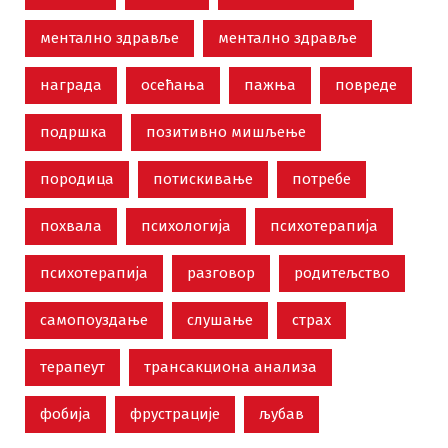
ментално здравље
ментално здравље
награда
осећања
пажња
повреде
подршка
позитивно мишљење
породица
потискивање
потребе
похвала
психологија
психотерапија
психотерапија
разговор
родитељство
самопоуздање
слушање
страх
терапеут
трансакциона анализа
фобија
фрустрације
љубав