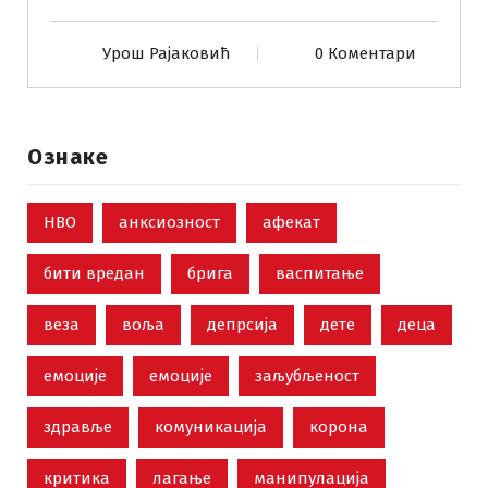
Урош Рајаковић
0 Коментари
Ознаке
НВО
анксиозност
афекат
бити вредан
брига
васпитање
веза
воља
депрсија
дете
деца
емоције
емоције
заљубљеност
здравље
комуникација
корона
критика
лагање
манипулација