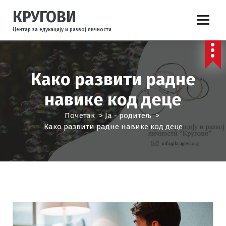
С
КРУГОВИ
к
о
Центар за едукацију и развој личности
ч
и
н
а
Како развити радне
с
а
навике код деце
д
Почетак
>
Ја - родитељ
>
р
Како развити радне навике код деце
ж
а
ј