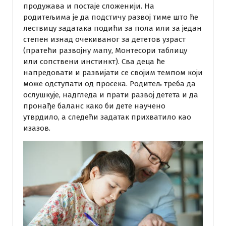
продужава и постаје сложенији.
На
родитељима је да подстичу развој тиме што ће
лествицу задатака подићи за пола или за један
степен изнад очекиваног за дететов узраст
(пратећи развојну мапу, Монтесори таблицу
или сопствени инстинкт). Сва деца ће
напредовати и развијати се својим темпом који
може одступати од просека. Родитељ треба да
ослушкује, надгледа и прати развој детета и да
пронађе баланс како би дете научено
утврдило, а следећи задатак прихватило као
изазов.