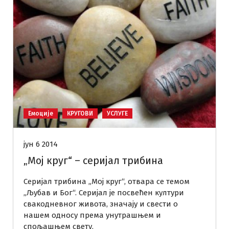
Емоције
КРУГОВИ
УСЛУГЕ
јун 6 2014
„Мој круг“ – серијал трибина
Серијал трибина „Мој круг“, отвара се темом
„Љубав и Бог“. Серијал је посвећен култури
свакодневног живота, значају и свести о
нашем односу према унутрашњем и
спољашњем свету.