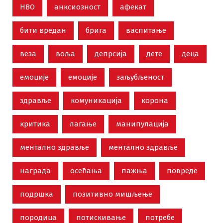
НВО
анксиозност
афекат
бити вредан
брига
васпитање
веза
воља
депрсија
дете
деца
емоције
емоције
заљубљеност
здравље
комуникација
корона
критика
лагање
манипулација
ментално здравље
ментално здравље
награда
осећања
пажња
повреде
подршка
позитивно мишљење
породица
потискивање
потребе