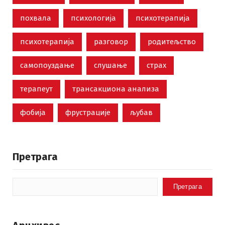
похвала
психологија
психотерапија
психотерапија
разговор
родитељство
самопоуздање
слушање
страх
терапеут
трансакциона анализа
фобија
фрустрације
љубав
Претрага
Претрага