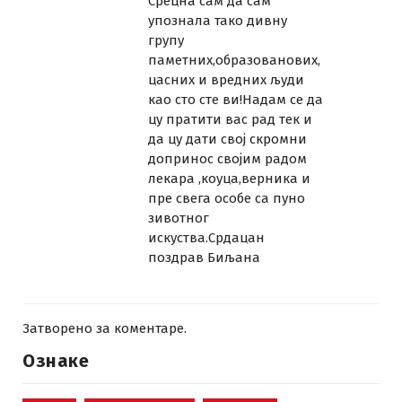
Срецна сам да сам
упознала тако дивну
групу
паметних,образованових,
цасних и вредних људи
као сто сте ви!Надам се да
цу пратити вас рад тек и
да цу дати свој скромни
допринос својим радом
лекара ,коуца,верника и
пре свега особе са пуно
зивотног
искуства.Срдацан
поздрав Биљана
Затворено за коментаре.
Ознаке