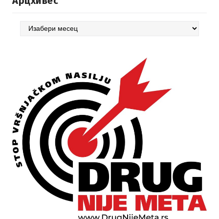
Арцхивес
Арцхивес