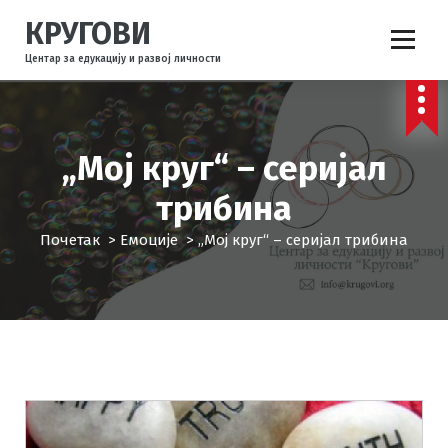
С
КРУГОВИ
к
о
Центар за едукацију и развој личности
ч
и
н
а
„Мој круг“ – серијал
с
а
трибина
д
р
Почетак
>
Емоције
>
„Мој круг“ – серијал трибина
ж
а
ј