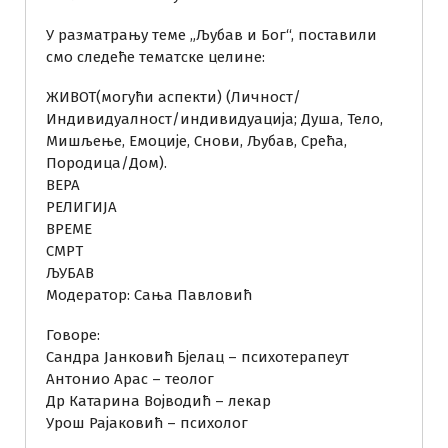
У разматрању теме „Љубав и Бог“, поставили
смо следеће тематске целине:
ЖИВОТ(могући аспекти) (Личност/
Индивидуалност/индивидуација; Душа, Тело,
Мишљење, Емоције, Снови, Љубав, Срећа,
Породица/Дом).
ВЕРА
РЕЛИГИЈА
ВРЕМЕ
СМРТ
ЉУБАВ
Модератор: Сања Павловић
Говоре:
Сандра Јанковић Бјелац – психотерапеут
Антонио Арас – теолог
Др Катарина Војводић – лекар
Урош Рајаковић – психолог