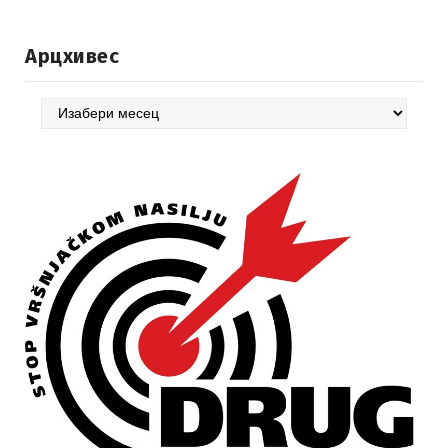
Арцхивес
Арцхивес