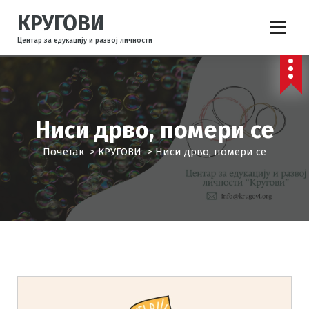
С
КРУГОВИ
к
о
Центар за едукацију и развој личности
ч
и
н
а
с
Ниси дрво, помери се
а
д
Почетак
>
КРУГОВИ
>
Ниси дрво, помери се
р
ж
а
ј