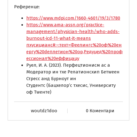
Референце:
https://www.mdpi.com/1660-4601/19/3/1780
https://www.ama-assn.org/practice-
management/physician-health/who-adds-
burnout-icd-11-what-it-means
пхyсицианс#:~:теxт=Феелингс%20оф%20ен
ергy%20dеплетион%20ор,Редуцед%20проф
ессионал%20еффицацy
Руел, И. А. (2023). Перфецтионисм ас а
Модератор ин тхе Релатионсхип Бетwеен
Стресс анд Бурноут ин
Студентс (Бацхелор’с тхесис, Университy
оф Тwенте)
woutdz1doo
0 Коментари