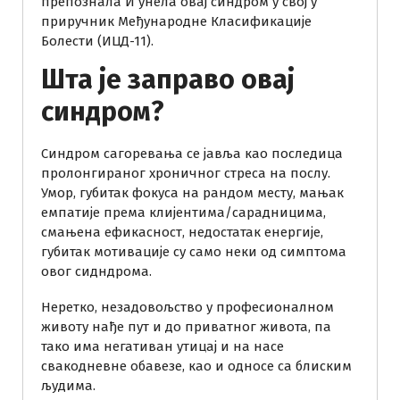
препознала И унела овај синдром у свој у
приручник Међународне Класификације
Болести (ИЦД-11).
Шта је заправо овај
синдром?
Синдром сагоревања се јавља као последица
пролонгираног хроничног стреса на послу.
Умор, губитак фокуса на рандом месту, мањак
емпатије према клијентима/сарадницима,
смањена ефикасност, недостатак енергије,
губитак мотивације су само неки од симптома
овог сидндрома.
Неретко, незадовољство у професионалном
животу нађе пут и до приватног живота, па
тако има негативан утицај и на насе
свакодневне обавезе, као и односе са блиским
људима.