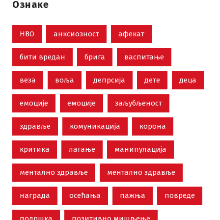
Ознаке
НВО
анксиозност
афекат
бити вредан
брига
васпитање
веза
воља
депрсија
дете
деца
емоције
емоције
заљубљеност
здравље
комуникација
корона
критика
лагање
манипулација
ментално здравље
ментално здравље
награда
осећања
пажња
повреде
подршка
позитивно мишљење