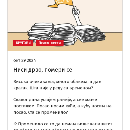
КРУГОВИ
Психо-вести
окт 29 2024
Ниси дрво, помери се
Висока очекивања, много обавеза, а дан
кратак. Шта није у реду са временом?
Сваког дана устајем раније, а све мање
постижем. Посао носим кући, а кућу носим на
посао. Ста се променило?
К: Променило се то да немам више капацитет