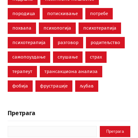
породица
потискивање
потребе
похвала
психологија
психотерапија
психотерапија
разговор
родитељство
самопоуздање
слушање
страх
терапеут
трансакциона анализа
фобија
фрустрације
љубав
Претрага
Претрага