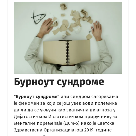
Бурноут сyндроме
“
Бурноут сyндроме
” или синдром сагоревања
је феномен за који се још увек води полемика
да ли да се укључи као званична дијагноза у
Дијагостичком И статистичком приручнику за
менталне поремећаје (ДСМ-5) иако је Светска
Здравствена Организација још 2019. године