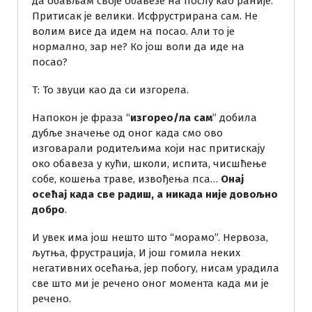
да обављам своје обавезе на послу као раније.
Притисак је велики. Исфрустрирана сам. Не
волим висе да идем на посао. Али то је
нормално, зар не? Ко још воли да иде на
посао?
Т: То звуци као да си изгорела.
Напокон је фраза “
изгорео/ла сам
” добила
дубље значење од оног када смо ово
изговарали родитељима који нас притискају
око обавеза у кући, школи, испита, чисшћење
собе, кошења траве, извођења пса…
Онај
осећај када све радиш, а никада није довољно
добро
.
И увек има још нешто што “морамо”. Нервоза,
љутња, фрустрација, И још гомила неких
негативних осећања, јер побогу, нисам урадила
све што ми је речено оног момента када ми је
речено.