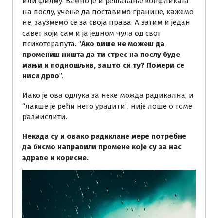
или филму. Важно је и решавање конфликата
на послу, учење да поставимо границе, кажемо
не, заузмемо се за своја права. А затим и један
савет који сам и ја једном чула од свог
психотерапута. “
Ако више не можеш да
промениш ништа да ти стрес на послу буде
мањи и подношљив, зашто си ту? Помери се
ниси дрво
”.
Иако је ова одлука за неке можда радикална, и
“лакше је рећи него урадити”, није лоше о томе
размислити.
Некада су и овако радиклане мере потребне
да бисмо направили промене које су за нас
здраве и корисне.