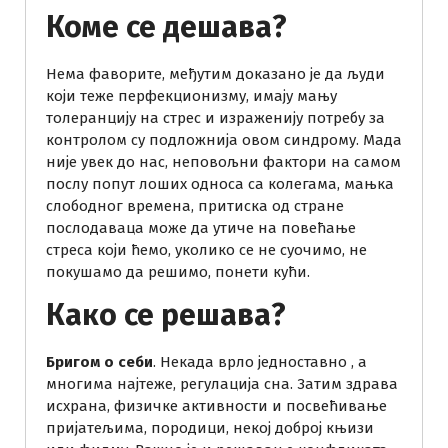
Коме се дешава?
Нема фаворите, међутим доказано је да људи
који теже перфекционизму, имају мању
толеранцију на стрес и израженију потребу за
контролом су подложнија овом синдрому. Мада
није увек до нас, неповољни фактори на самом
послу попут лоших односа са колегама, мањка
слободног времена, притиска од стране
послодаваца може да утиче на повећање
стреса који ћемо, уколико се не суочимо, не
покушамо да решимо, понети кући.
Како се решава?
Бригом о себи
. Некада врло једноставно , а
многима најтеже, регулација сна. Затим здрава
исхрана, физичке активности и посвећивање
пријатељима, породици, некој доброј књизи