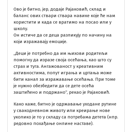
Ово је битно, јер, додаје Рајаковић, склад и
баланс ових ствари ствара навике које ће нам
користити и када се вратимо на посао или у
школу.
Он истиче да се деца разликују по начину на
који изражавају емоције.
„Деци је потребно да им њихови родитељи
помогну да изразе своја осећања, као што су
страх и туга. Ангажованост у креативним
активностима, попут играња и цртања може
бити канал за изражавање осећања. При томе
је нужно обезбедити да се дете осећа
заштићено и подржано“, рекао је Рајаковић.
Како каже, битно је одржавање уходане рутине
у свакодневном животу или креирање нове
уколико је то у складу са потребама детета (нпр.
редовно похађање онлине наставе).