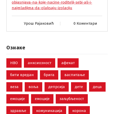
objasnjava-na-koje-nacine-roditelji-sebi-ali-i-
najmladjima-da-olaksaju-izolaciju
Урош Рајаковић
0 Коментари
Ознаке
НВО
анксиозност
афекат
бити вредан
брига
васпитање
веза
воља
депрсија
дете
деца
емоције
емоције
заљубљеност
здравље
комуникација
корона