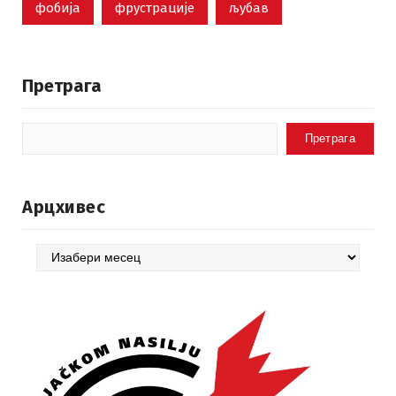
фобија
фрустрације
љубав
Претрага
Претрага
Арцхивес
Арцхивес