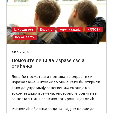
Ја - родитељ
Емоције
Комуникација
КРУГОВИ
Психо-вести
апр 7 2020
Помозите деци да изразе своја
осећања
Деца ће посматрати понашање одраслих и
изражавање њихових емоција како би открили
како да управљају сопственим емоцијама
током тешких времена, упозорио је родитеље
за портал Пинк.рс психолог Урош Рајаковић.
Рајаковић објашњава да КОВИД-19 не сме да