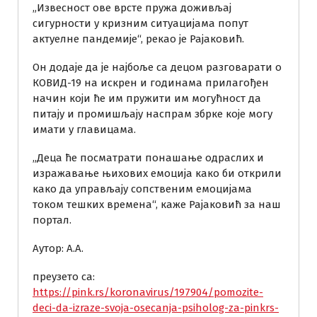
„Извесност ове врсте пружа доживљај
сигурности у кризним ситуацијама попут
актуелне пандемије“, рекао је Рајаковић.
Он додаје да је најбоље са децом разговарати о
КОВИД-19 на искрен и годинама прилагођен
начин који ће им пружити им могућност да
питају и промишљају наспрам збрке које могу
имати у главицама.
„Деца ће посматрати понашање одраслих и
изражавање њихових емоција како би открили
како да управљају сопственим емоцијама
током тешких времена“, каже Рајаковић за наш
портал.
Аутор: А.А.
преузето са:
https://pink.rs/koronavirus/197904/pomozite-
deci-da-izraze-svoja-osecanja-psiholog-za-pinkrs-