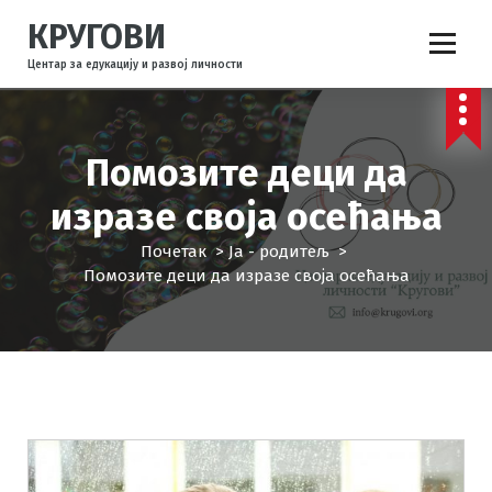
С
КРУГОВИ
к
о
Центар за едукацију и развој личности
ч
и
н
а
Помозите деци да
с
а
изразе своја осећања
д
Почетак
>
Ја - родитељ
>
р
Помозите деци да изразе своја осећања
ж
а
ј