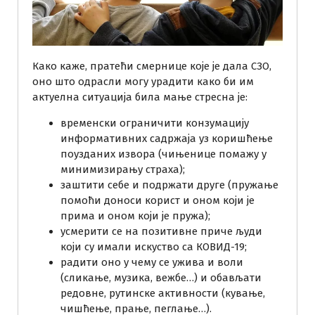
Како каже, пратећи смернице које је дала СЗО,
оно што одрасли могу урадити како би им
актуелна ситуација била мање стресна је:
временски ограничити конзумацију
информативних садржаја уз коришћење
поузданих извора (чињенице помажу у
минимизирању страха);
заштити себе и подржати друге (пружање
помоћи доноси корист и оном који је
прима и оном који је пружа);
усмерити се на позитивне приче људи
који су имали искуство са КОВИД-19;
радити оно у чему се ужива и воли
(сликање, музика, вежбе…) и обављати
редовне, рутинске активности (кување,
чишћење, прање, пеглање…).