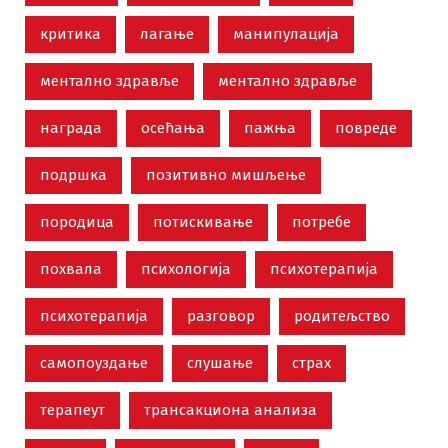
критика
лагање
манипулација
ментално здравље
ментално здравље
награда
осећања
пажња
повреде
подршка
позитивно мишљење
породица
потискивање
потребе
похвала
психологија
психотерапија
психотерапија
разговор
родитељство
самопоуздање
слушање
страх
терапеут
трансакциона анализа