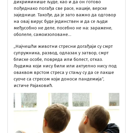
дикриминише људе, као и да он готово
пођеднако погађа све расе, нације, верске
заједнице. Такође, да је зато важно да одговор
на овај вирус буде јединствен и да се људи
међусобно не деле, посебно не на: заражене,
оболеле, самоизоловане…
„Најчешћи животни стресни догађаји су смрт
супружника, развод, одлазак у затвор, смрт
блиске особе, повреда или болест, отказ.
Људима који нису били или актуелно нису под
оваквом врстом стреса у стању су да се лакше
суоче са стресом који доноси пандемија“,
истиче Рајаковић.