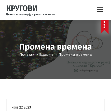
С
КРУГОВИ
к
о
Центар за едукацију и развој личности
ч
и
н
а
с
Промена времена
а
д
Почетак
>
Емоције
>
Промена времена
р
ж
а
ј
Емоције
Комуникација
нов 22 2023