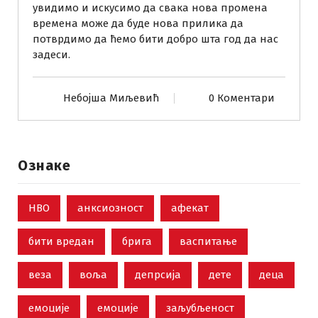
увидимо и искусимо да свака нова промена
времена може да буде нова прилика да
потврдимо да ћемо бити добро шта год да нас
задеси.
Небојша Миљевић
0 Коментари
Ознаке
НВО
анксиозност
афекат
бити вредан
брига
васпитање
веза
воља
депрсија
дете
деца
емоције
емоције
заљубљеност