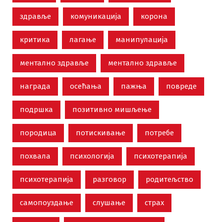
здравље
комуникација
корона
критика
лагање
манипулација
ментално здравље
ментално здравље
награда
осећања
пажња
повреде
подршка
позитивно мишљење
породица
потискивање
потребе
похвала
психологија
психотерапија
психотерапија
разговор
родитељство
самопоуздање
слушање
страх