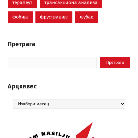
терапеут
трансакциона анализа
фобија
фрустрације
љубав
Претрага
Претрага
Арцхивес
Арцхивес