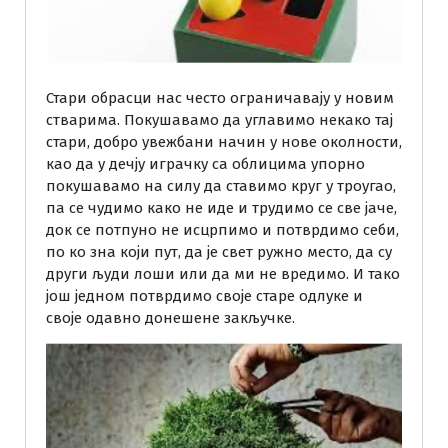
Стари обрасци нас често ограничавају у новим
стварима. Покушавамо да углавимо некако тај
стари, добро увежбани начин у нове околности,
као да у дечју играчку са облицима упорно
покушавамо на силу да ставимо круг у троугао,
па се чудимо како не иде и трудимо се све јаче,
док се потпуно не исцрпимо и потврдимо себи,
по ко зна који пут, да је свет ружно место, да су
други људи лоши или да ми не вредимо. И тако
још једном потврдимо своје старе одлуке и
своје одавно донешене закључке.