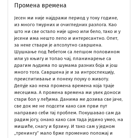
Промена времена
Јесен ми није најдражи период у току године,
из много тмурних и очигледних разлога. Као
што ни све остало није црно или бело, тако и у
јесени има нешто лепо и интересантно. Опет,
за неке ствари је апсолутно савршена.
Шушкање под ћебетом са лепшом половином
или уз књигу и топао чај, планинарење са
драгим људима по шумама разних боја и још
много тога. Савршена је и за интроспекцију,
преиспитивање и понеку поуку о животу.
Делује као нека промена времена која траје
месецима. А промена времена ми увек доноси
стари бол у леђима. Данима ме дозива све јаче,
све док ме не подсети како сам први пут
направио себи тај проблем. Покушавао сам да
радим јогу, онако како сам тада једино умео, на
мишиће, снагу и брзину. И тако сам у једном
,,тренингу” мало брже променио положај и