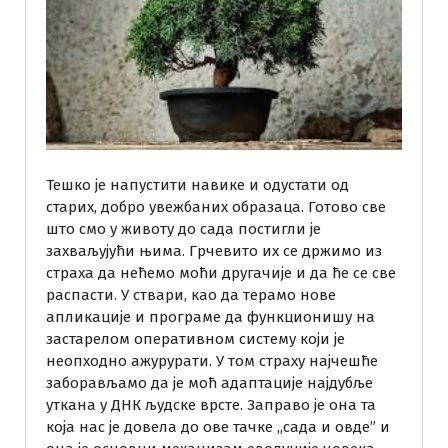
Тешко је напустити навике и одустати од
старих, добро увежбаних образаца. Готово све
што смо у животу до сада постигли је
захваљујући њима. Грчевито их се држимо из
страха да нећемо моћи другачије и да ће се све
распасти. У ствари, као да терамо нове
апликације и програме да функционишу на
застарелом оперативном систему који је
неопходно ажурурати. У том страху најчешће
заборављамо да је моћ адаптације најдубље
уткана у ДНК људске врсте. Заправо је она та
која нас је довела до ове тачке ,,сада и овде” и