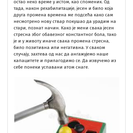
остао неко време у истом, као споменик. Од
тада, након рехабилитације, јесен и било која
друга промена времена ме подсећа како сам
несмотрено нову ствар покушао да урадим на
стари, познат начин. Како је мени свака јесен
стресна због обавезног константног бола, тако
је и у животу иначе свака промена стресна,
било позитивна или негативна. У сваком
случају, захтева од нас да ангажујемо наше
капацитете и прилагодимо се. Да извучемо из
себе понеки успавани атом снаге.