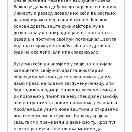
она је основни механизам еволуције човека.
Важно је да када дођемо до наредне степенице
у животу и развоју дозволимо себи да растемо,
да ажурирамо оперативни систем. Као код
бонсаи дрвета, веште руке мајстора му не
дозвољавају да природно расте, спонтано се
развија и постигне свој пун потенцијал…већ га
мајстор својом уметношћу саботаже држи да
буде на око лепо, али ипак закржљало.
Дугујемо себи да верујемо у своје потенцијале,
капацитете, своју моћ адаптације. Старим
обрасцима можемо да се захвалимо и да им
дамо право на одавно заслужену пензију или
бар годишњи одмор. Наравно, увек можемо да
их позовемо у помоћ за неку специјалну мисију,
али да трагамо за новим начинима решавања
проблема, да учимо нове вештине и откривамо
шта све можемо да будемо. На крају крајева,
свашта смо преживели и даље смо ту. Кроз пут
психотерапије и саветовања можемо да