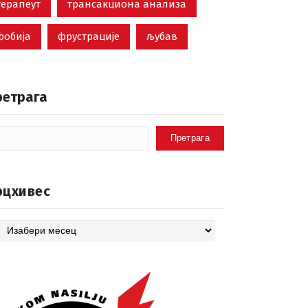
терапеут
трансакциона анализа
фобија
фрустрације
љубав
ретрага
Претрага
рцхивес
цхивес