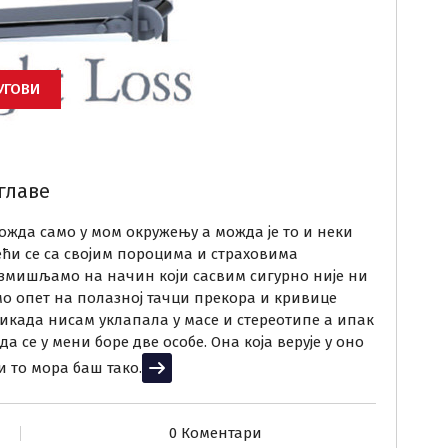
УГОВИ
главе
Можда само у мом окружењу а можда је то и неки
ећи се са својим пороцима и страховима
змишљамо на начин који сасвим сигурно није ни
о опет на полазној тачци прекора и кривице
никада нисам уклапала у масе и стереотипе а ипак
а се у мени боре две особе. Она која верује у оно
ли то мора баш тако.
Прочитај више
0 Коментари