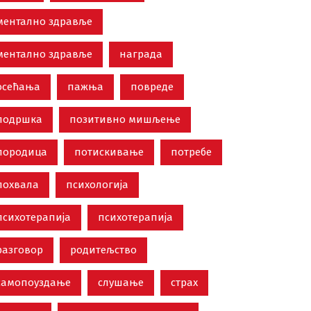
ментално здравље
ментално здравље
награда
осећања
пажња
повреде
подршка
позитивно мишљење
породица
потискивање
потребе
похвала
психологија
психотерапија
психотерапија
разговор
родитељство
самопоуздање
слушање
страх