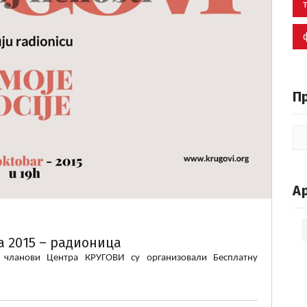
П
А
Ар
 2015 – радионица
 чланови Центра КРУГОВИ су организовали Бесплатну
е