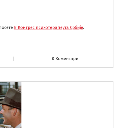
 посете
В Конгрес психотерапеута Србије
.
0 Коментари