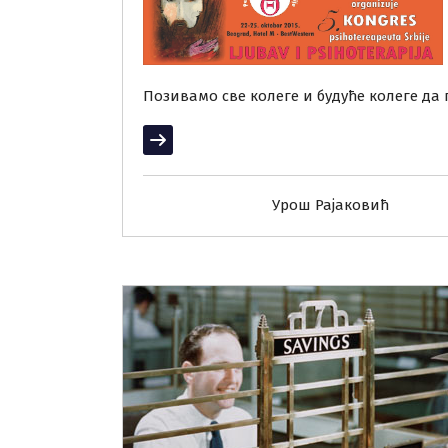
Позивамо све колеге и будуће колеге да
Прочитај више
Урош Рајаковић