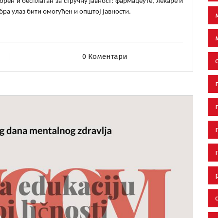
ворен и бесплатан за стручну јавност: фармацеуте, лекаре и
обра улаз бити омогућен и општој јавности.
0 Коментари