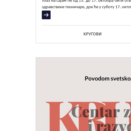
Улаз на сајам ће од 15. до 17. октобра бити от
здравствене техничаре, док ће у суботу 17. окт
Прочитај више
KРУГОВИ