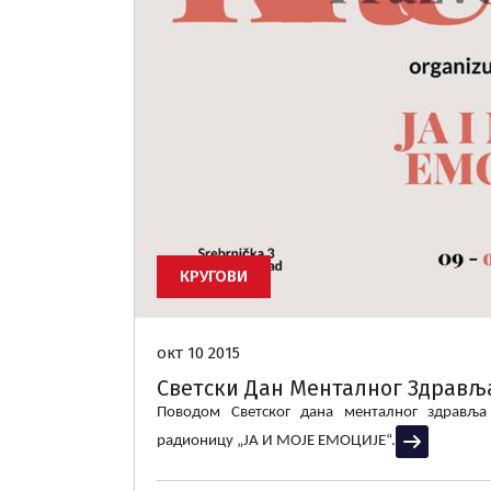
КРУГОВИ
окт 10 2015
Светски Дан Менталног Здравља
Поводом Светског дана менталног здравља
радионицу „ЈА И МОЈЕ ЕМОЦИЈЕ“.
Прочитај виш