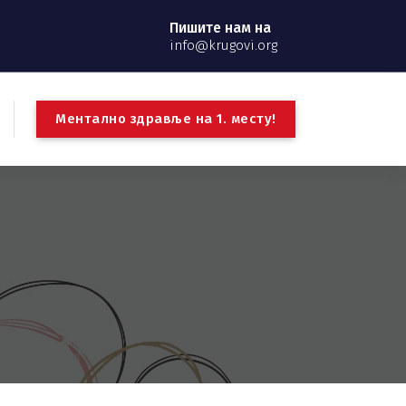
Пишите нам на
info@krugovi.org
М
е
н
т
а
л
н
о
з
д
р
а
в
љ
е
н
а
1
.
м
е
с
т
у
!