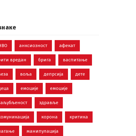
знаке
НВО
анксиозност
афекат
бити вредан
брига
васпитање
веза
воља
депрсија
дете
деца
емоције
емоције
заљубљеност
здравље
комуникација
корона
критика
лагање
манипулација