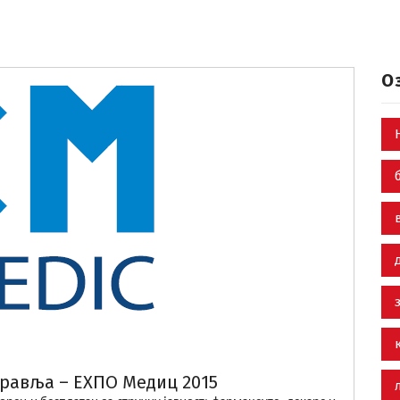
О
дравља – ЕXПО Медиц 2015