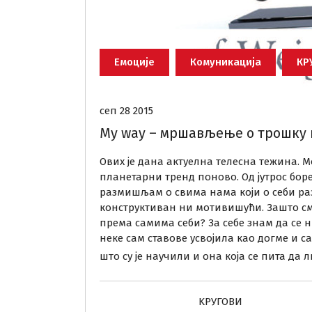
Емоције
Комуникација
КР
сеп 28 2015
Мy wаy – мршављење о трошку 
Ових је дана актуелна телесна тежина. 
планетарни тренд поново. Од јутрос бор
размишљам о свима нама који о себи ра
конструктиван ни мотивишући. Зашто см
према самима себи? За себе знам да се 
неке сам ставове усвојила као догме и сад
што су је научили и она која се пита да 
KРУГОВИ