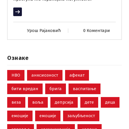
Прочитај више
Урош Рајаковић
0 Коментари
Ознаке
НВО
анксиозност
афекат
бити вредан
брига
васпитање
веза
воља
депрсија
дете
деца
емоције
емоције
заљубљеност