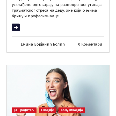
усклађено одговарају на разноврсност утицаја
трауматског стреса на децу, оне који о њима
брину и професионалце.
Прочитај више
Емина Борјанић Болић
0 Коментари
Ја - родитељ
Емоције
Комуникација