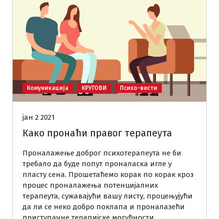
Комуникација
КРУГОВИ
Психо-вести
јан 2 2021
Како пронаћи правог терапеута
Проналажење доброг психотерапеута не би
требало да буде попут проналаска игле у
пласту сена. Прошетаћемо корак по корак кроз
процес проналажења потенцијалних
терапеута, сужавајући вашу листу, процењујући
да ли се неко добро поклапа и проналазећи
приступачне терапијске могућности.