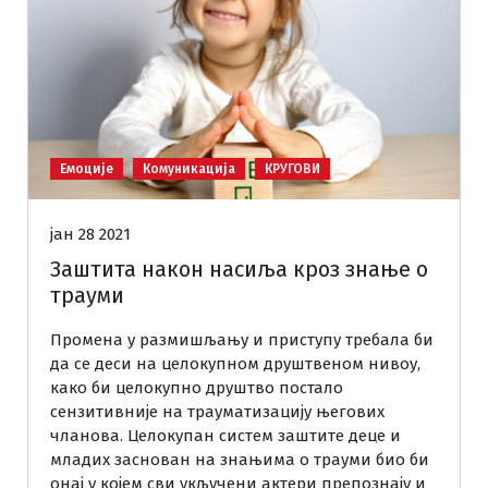
Емоције
Комуникација
КРУГОВИ
јан 28 2021
Заштита након насиља кроз знање о
трауми
Промена у размишљању и приступу требала би
да се деси на целокупном друштвеном нивоу,
како би целокупно друштво постало
сензитивније на трауматизацију његових
чланова. Целокупан систем заштите деце и
младих заснован на знањима о трауми био би
онај у којем сви укључени актери препознају и