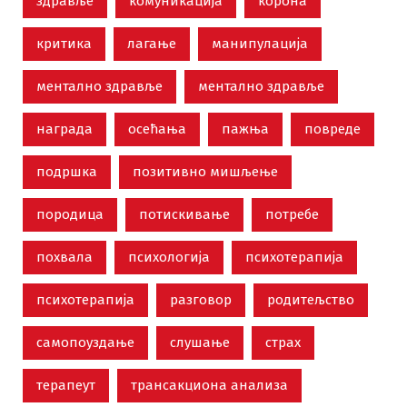
здравље
комуникација
корона
критика
лагање
манипулација
ментално здравље
ментално здравље
награда
осећања
пажња
повреде
подршка
позитивно мишљење
породица
потискивање
потребе
похвала
психологија
психотерапија
психотерапија
разговор
родитељство
самопоуздање
слушање
страх
терапеут
трансакциона анализа