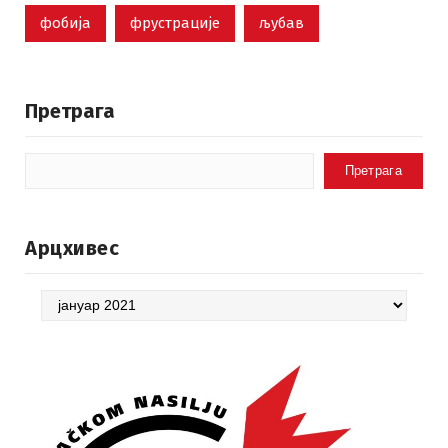
фобија
фрустрације
љубав
Претрага
Претрага
Арцхивес
Арцхивес