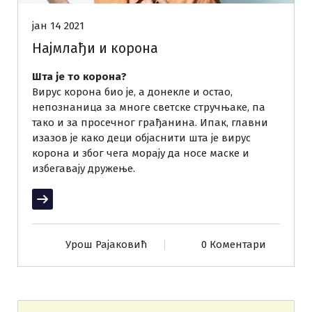
јан 14 2021
Најмлађи и корона
Шта је то корона?
Вирус корона био је, а донекле и остао,
непознаница за многе светске стручњаке, па
тако и за просечног грађанина. Ипак, главни
изазов је како деци објаснити шта је вирус
корона и због чега морају да носе маске и
избегавају дружење.
Прочитај више
Урош Рајаковић
0 Коментари