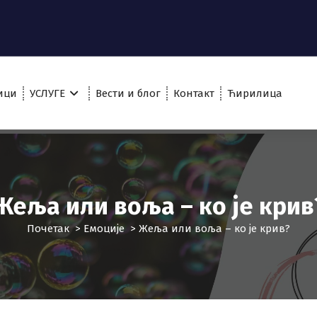
ици
УСЛУГЕ
Вести и блог
Контакт
Ћирилица
Жеља или воља – ко је крив
Почетак
>
Емоције
>
Жеља или воља – ко је крив?