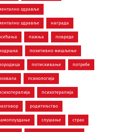
ментално здравље
ментално здравље
награда
осећања
пажња
повреде
подршка
позитивно мишљење
породица
потискивање
потребе
похвала
психологија
психотерапија
психотерапија
разговор
родитељство
самопоуздање
слушање
страх