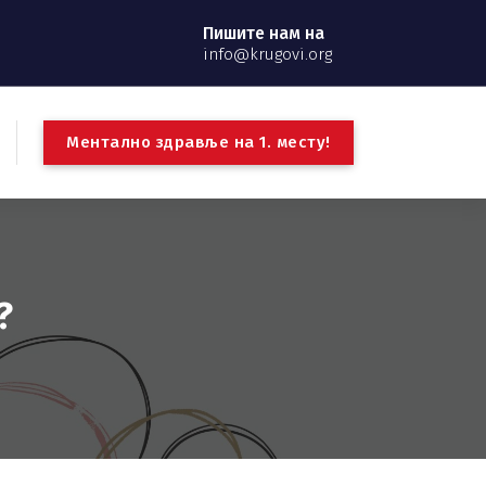
Пишите нам на
info@krugovi.org
М
е
н
т
а
л
н
о
з
д
р
а
в
љ
е
н
а
1
.
м
е
с
т
у
!
?