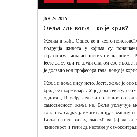
јан 24 2014
Жеља или воља – ко је крив?
Желим и хоћу.
Однос који често поистовећу
подручја живота у којима су понашањ
страховима, анксиозностима и нагонима.
јесте да су сви ти људи снагом своје воље 
је долазио код професора тада, вољу је кор
Жеља и воља нису исто. Јесте, жеља је оно 
брод без кормилара. У једном тексту, псих
односа „ Између жеље и воље постоји од
самосвесност, жеља не. Воља укључује м
топлину, садржај, имагинацију, свежину и
Воља штити жељу, омогућава јој да опс
животност и тежи да нестане у самоконтра