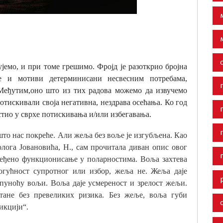
јемо, и при томе грешимо. Фројд је разоткрио бројна
е и мотиви детерминисани несвесним потребама,
 Међутим,оно што из тих радова можемо да извучемо
потискивали своја негативна, нездрава осећања. Ко год
истио у сврхе потискивања и/или избегавања.
што нас покреће. Али жеља без воље је изгубљена. Као
олога Јовановића, Н., сам прочитала диван опис овог
ређено функционисање у поларностима. Воља захтева
огућност супротног или избор, жеља не. Жеља даје
 пуноћу вољи. Воља даје усмереност и зрелост жељи.
тане без превеликих ризика. Без жеље, воља губи
дикцији“.