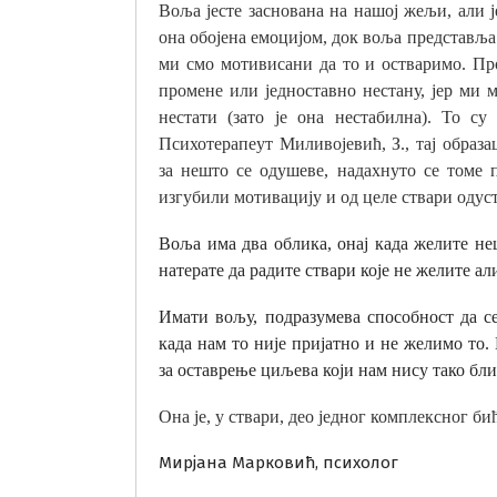
Воља јесте заснована на нашој жељи, али ј
она обојена емоцијом, док воља представља
ми смо мотивисани да то и остваримо. Про
промене или једноставно нестану, јер ми
нестати (зато је она нестабилна). То с
Психотерапеут Миливојевић, З., тај обра
за нешто се одушеве, надахнуто се томе 
изгубили мотивацију и од целе ствари одуст
Воља има два облика, онај када желите неш
натерате да радите ствари које не желите а
Имати вољу, подразумева способност да 
када нам то није пријатно и не желимо то.
за оставрење циљева који нам нису тако бли
Она је, у ствари, део једног комплексног бић
Мирјана Марковић, психолог