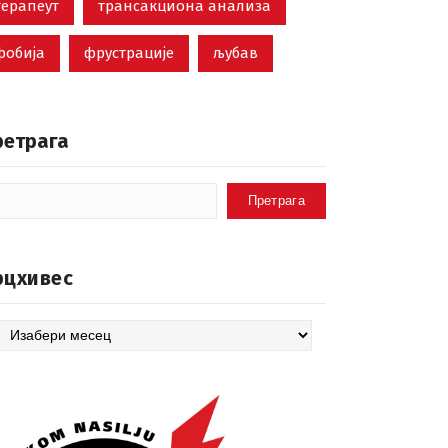
терапеут
трансакциона анализа
фобија
фрустрације
љубав
ретрага
Претрага
рцхивес
цхивес