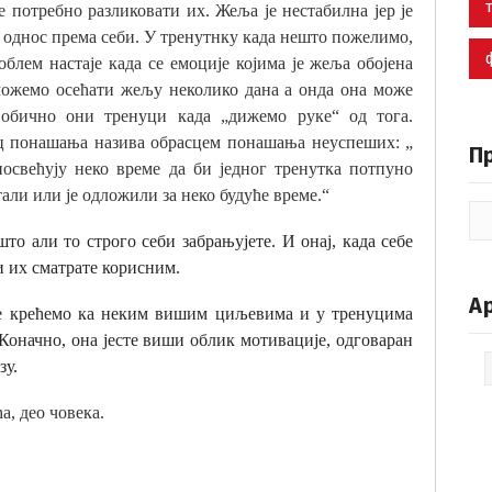
е потребно разликовати их. Жеља је нестабилна јер је
 однос према себи. У тренутнку када нешто пожелимо,
блем настаје када се емоције којима је жеља обојена
 можемо осећати жељу неколико дана а онда она може
у обично они тренуци када „дижемо руке“ од тога.
зац понашања назива обрасцем понашања неуспеших: „
П
посвећују неко време да би једног тренутка потпуно
али или је одложили за неко будуће време.“
то али то строго себи забрањујете. И онај, када себе
ли их сматрате корисним.
А
се крећемо ка неким вишим циљевима и у тренуцима
 Коначно, она јесте виши облик мотивације, одговаран
Ар
зу.
а, део човека.