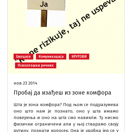
Емоције
Комуникација
КРУГОВИ
Психолошки речник
нов 23 2014
Пробај да изађеш из зоне комфора
Шта је зона комфора? Под њом се подразумева
оно што нам је познато, оно у шта имамо
поверења и оно на шта смо навикли. Ту нисмо
физички ограничени али у њој стварамо своју
рутину, познати колосек. Она је удобна јер се у