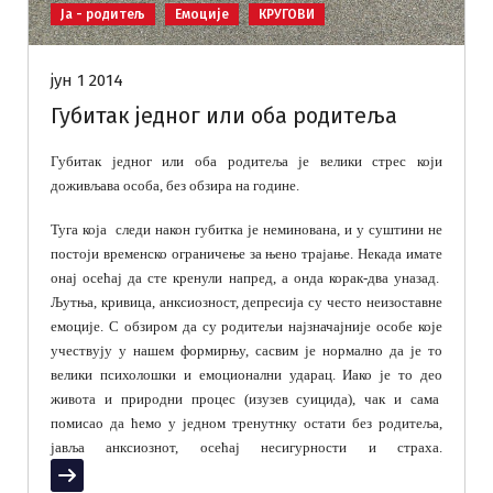
Ја - родитељ
Емоције
КРУГОВИ
јун 1 2014
Губитак једног или оба родитеља
Губитак једног или оба родитеља је велики стрес који
доживљава особа, без обзира на године.
Туга која следи након губитка је неминована, и у суштини не
постоји временско ограничење за њено трајање. Некада имате
онај осећај да сте кренули напред, а онда корак-два уназад.
Љутња, кривица, анксиозност, депресија су често неизоставне
емоције. С обзиром да су родитељи најзначајније особе које
учествују у нашем формирњу, сасвим је нормално да је то
велики психолошки и емоционални ударац. Иако је то део
живота и природни процес (изузев суицида), чак и сама
помисао да ћемо у једном тренутнку остати без родитеља,
јавља анксиознот, осећај несигурности и страха.
Прочитај више