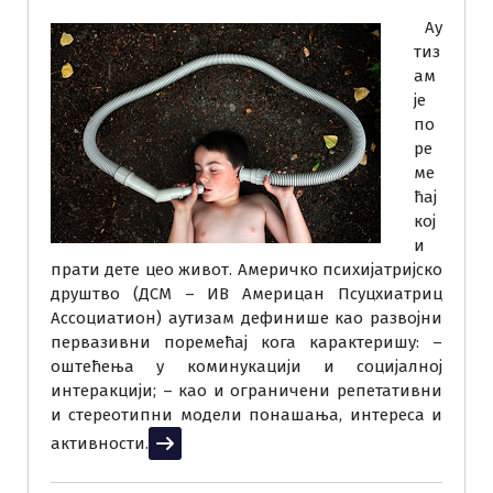
Ау
тиз
ам
је
по
ре
ме
ћај
кој
и
прати дете цео живот. Америчко психијатријско
друштво (ДСМ – ИВ Америцан Псyцхиатриц
Ассоциатион) аутизам дефинише као развојни
первазивни поремећај кога карактеришу: –
оштећења у коминукацији и социјалној
интеракцији; – као и ограничени репетативни
и стереотипни модели понашања, интереса и
активности.
Прочитај више