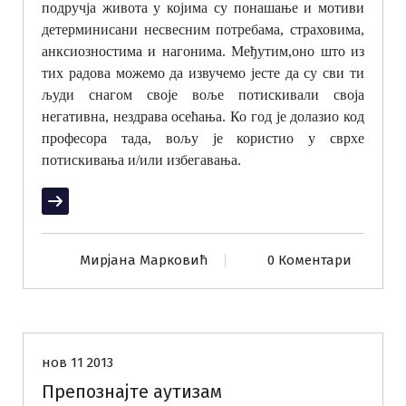
подручја живота у којима су понашање и мотиви
детерминисани несвесним потребама, страховима,
анксиозностима и нагонима. Међутим,оно што из
тих радова можемо да извучемо јесте да су сви ти
људи снагом своје воље потискивали своја
негативна, нездрава осећања. Ко год је долазио код
професора тада, вољу је користио у сврхе
потискивања и/или избегавања.
Прочитај више
Мирјана Марковић
0 Коментари
Комуникација
нов 11 2013
Препознајте аутизам