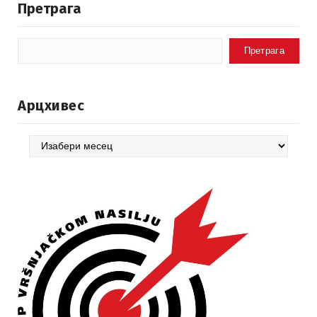
Претрага
Претрага
Арцхивес
Арцхивес