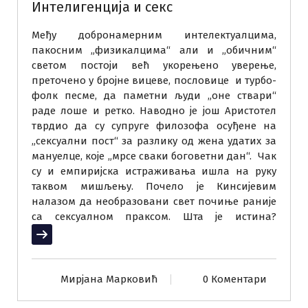
Интелигенција и секс
Међу добронамерним интелектуалцима,
пакосним „физикалцима“ али и „обичним“
светом постоји већ укорењено уверење,
преточено у бројне вицеве, пословице и турбо-
фолк песме, да паметни људи „оне ствари“
раде лоше и ретко. Наводно је још Аристотел
тврдио да су супруге филозофа осуђене на
„сексуални пост“ за разлику од жена удатих за
мануелце, које „мрсе сваки боговетни дан“. Чак
су и емпиријска истраживања ишла на руку
таквом мишљењу. Почело је Кинсијевим
налазом да необразовани свет почиње раније
са сексуалном праксом. Шта је истина?
Прочитај више
Мирјана Марковић
0 Коментари