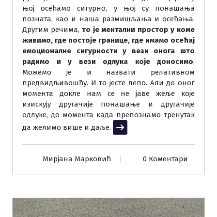
њој осећамо сигурно, у њој су понашања
позната, као и наша размишљања и осећања.
Другим речима,
то је ментални простор у коме
живимо, где постоје границе, где имамо осећај
емоционалне сигурности у вези онога што
радимо и у вези одлука које доносимо
.
Можемо је и назвати релативном
предвидљивошћу. И то јесте лепо. Али до оног
момента докле нам се не јаве жеље које
изискују другачије понашање и другачије
одлуке, до момента када препознамо тренутак
да желимо више и даље.
Прочитај више
Мирјана Марковић
0 Коментари