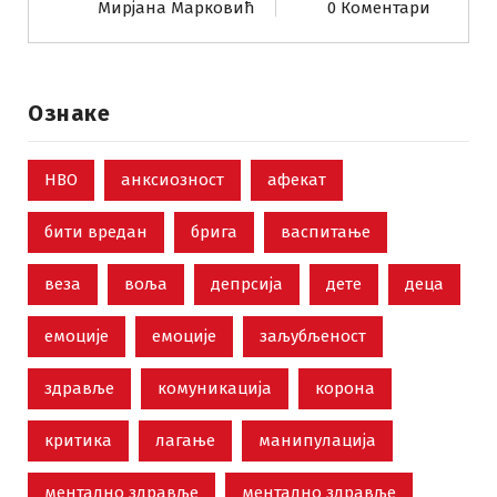
Мирјана Марковић
0 Коментари
Ознаке
НВО
анксиозност
афекат
бити вредан
брига
васпитање
веза
воља
депрсија
дете
деца
емоције
емоције
заљубљеност
здравље
комуникација
корона
критика
лагање
манипулација
ментално здравље
ментално здравље