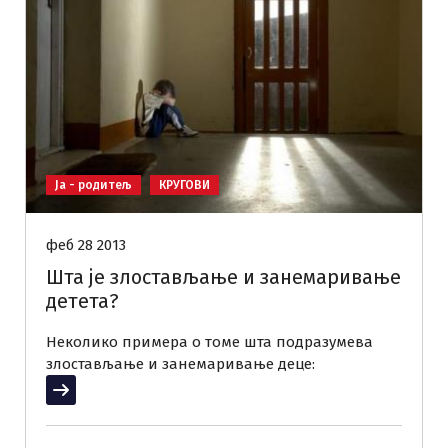
Ја - родитељ
КРУГОВИ
феб 28 2013
Шта је злостављање и занемаривање
детета?
Неколико примера о томе шта подразумева
злостављање и занемаривање деце:
Прочитај више