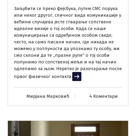
Заљубити се преко фејсбука, путем СМС порука
или неког другог, сличног вида комуникације у
већини случајева јесте стварање сопствене
идеалне визије о тој особи. Када се наше
комуницирање са одређеном особом сведе,
често, на само писани начин, где никада не
можемо у потпуности да упознамо ту особу, ми
смо склони да те „празне рупе“ о тој особи
попунимо по сопственој жељи и на тај начин
одлепимо за њом. Неретко је разочарање после
првог физичког контакта.
Прочитај више
Мирјана Марковић
4 Коментари