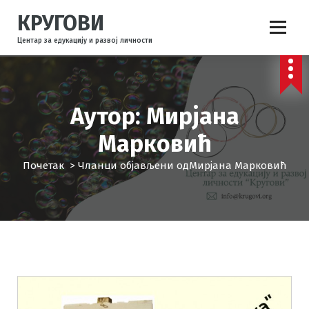
С
КРУГОВИ
к
о
Центар за едукацију и развој личности
ч
и
н
а
Аутор: Мирјана
с
а
Марковић
д
р
Почетак
>
Чланци објављени одМирјана Марковић
ж
а
ј