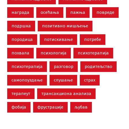
награда
осећања
пажња
повреде
подршка
позитивно мишљење
породица
потискивање
потребе
похвала
психологија
психотерапија
психотерапија
разговор
родитељство
самопоуздање
слушање
страх
терапеут
трансакциона анализа
фобија
фрустрације
љубав