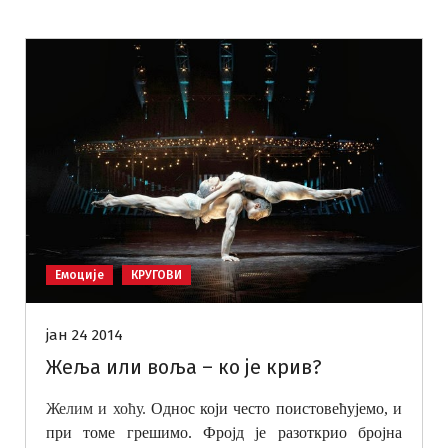
Емоције
КРУГОВИ
јан 24 2014
Жеља или воља – ко је крив?
Желим и хоћу.
Однос који често поистовећујемо, и
при томе грешимо. Фројд је разоткрио бројна