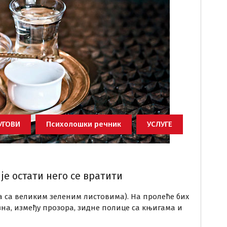
УГОВИ
Психолошки речник
УСЛУГЕ
је остати него се вратити
а са великим зеленим листовима). На пролеће бих
 зна, између прозора, зидне полице са књигама и