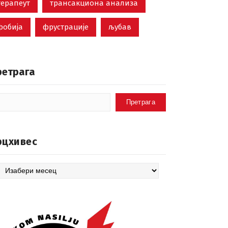
терапеут
трансакциона анализа
фобија
фрустрације
љубав
ретрага
Претрага
рцхивес
цхивес