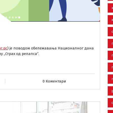
г.рс
) је поводом обележавања Националног дана
 „Страх од релапса“.
0 Коментари