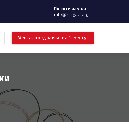
Пишите нам на
info@krugovi.org
М
е
н
т
а
л
н
о
з
д
р
а
в
љ
е
н
а
1
.
м
е
с
т
у
!
ки