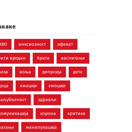
знаке
НВО
анксиозност
афекат
бити вредан
брига
васпитање
веза
воља
депрсија
дете
деца
емоције
емоције
заљубљеност
здравље
комуникација
корона
критика
лагање
манипулација