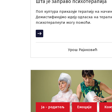
Шта је заправо психотерапија
Поп култура приказује терапију на начин 
Демистификујмо идеју одласка на терап
психотерапеути могу помоћи.
Прочитај више
Урош Рајаковић
Ја - родитељ
Емоције
Ком