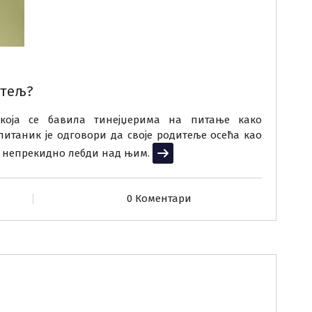
итељ?
 која се бавила тинејџерима на питање како
итаник је одговори да своје родитеље осећа као
ји непрекидно лебди над њим.
Прочитај више
0 Коментари