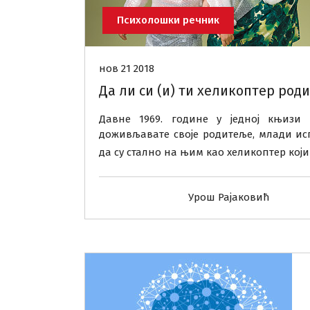
Психолошки речник
нов 21 2018
Да ли си (и) ти хеликоптер род
Давне 1969. године у једној књизи
доживљавате своје родитеље, млади исп
да су стално на њим као хеликоптер ко
Урош Рајаковић