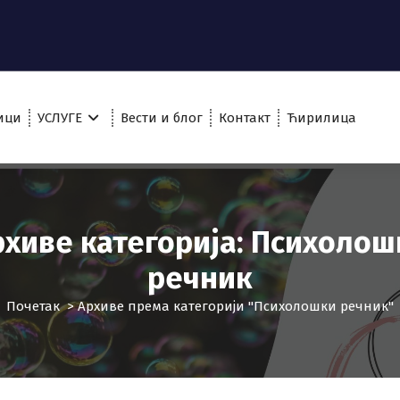
ици
УСЛУГЕ
Вести и блог
Контакт
Ћирилица
рхиве категорија: Психолош
речник
Почетак
>
Архиве према категорији "Психолошки речник"