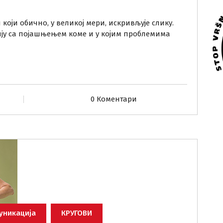
који обично, у великој мери, искривљује слику.
ију са појашњењем коме и у којим проблемима
0 Коментари
уникација
КРУГОВИ