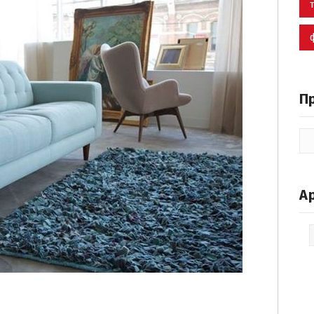
П
А
Ар