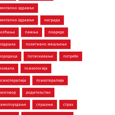
ментално здравље
ментално здравље
награда
осећања
пажња
повреде
подршка
позитивно мишљење
породица
потискивање
потребе
похвала
психологија
психотерапија
психотерапија
разговор
родитељство
самопоуздање
слушање
страх