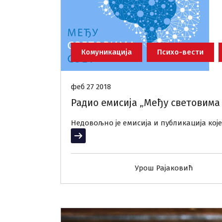
Комуникација
Психо-вести
феб 27 2018
Радио емисија „Међу световима С
Недовољно је емисија и публикација кој
Прочитај више
Урош Рајаковић