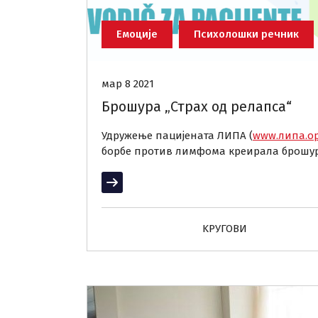
Емоције
Психолошки речник
мар 8 2021
Брошура „Страх од релапса“
Удружење пацијената ЛИПА (
www.липа.ор
борбе против лимфома креирала брошуру
Прочитај више
KРУГОВИ