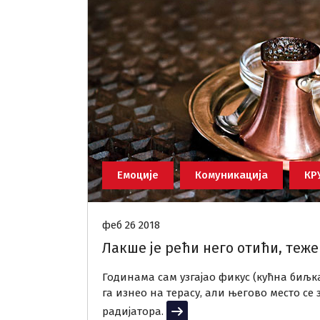
Емоције
Комуникација
КР
феб 26 2018
Лакше је рећи него отићи, теже 
Годинама сам узгајао фикус (кућна биљк
га изнео на терасу, али његово место се
радијатора.
Прочитај више