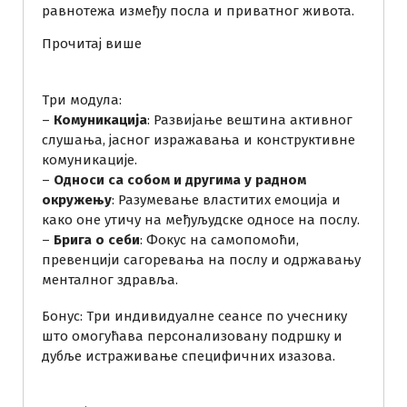
равнотежа између посла и приватног живота.
:
Прочитај више
П
о
Три модула:
н
–
Комуникација
: Развијање вештина активног
у
слушања, јасног изражавања и конструктивне
д
комуникације.
а
–
Односи са собом и другима у радном
о
окружењу
: Разумевање властитих емоција и
с
како оне утичу на међуљудске односе на послу.
н
–
Брига о себи
: Фокус на самопомоћи,
о
превенцији сагоревања на послу и одржавању
в
менталног здравља.
н
о
Бонус: Три индивидуалне сеансе по учеснику
г
што омогућава персонализовану подршку и
п
дубље истраживање специфичних изазова.
а
к
е