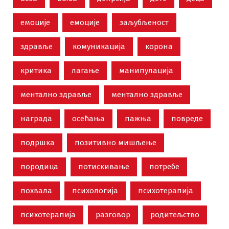
емоције
емоције
заљубљеност
здравље
комуникација
корона
критика
лагање
манипулација
ментално здравље
ментално здравље
награда
осећања
пажња
повреде
подршка
позитивно мишљење
породица
потискивање
потребе
похвала
психологија
психотерапија
психотерапија
разговор
родитељство