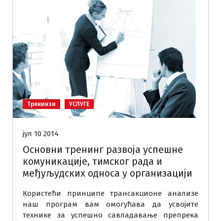
Тренинзи
УСЛУГЕ
јул 10 2014
Основни тренинг развоја успешне
комуникације, тимског рада и
међуљудских односа у организацији
Користећи принципе трансакционе анализе
наш програм вам омогућава да усвојите
технике за успешно савладавање препрека