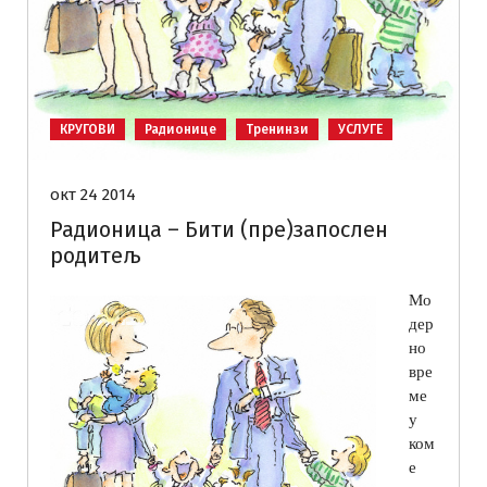
КРУГОВИ
Радионице
Тренинзи
УСЛУГЕ
окт 24 2014
Радионица – Бити (пре)запослен
родитељ
Мо
дер
но
вре
ме
у
ком
е