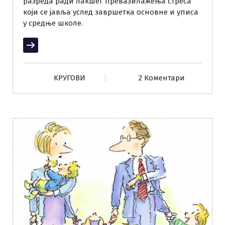
разреда ради лакшег превазилажења стреса
који се јавља услед завршетка основне и уписа
у средње школе.
Прочитај више
KРУГОВИ
2 Коментари