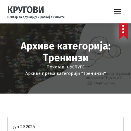
С
КРУГОВИ
к
о
Центар за едукацију и развој личности
ч
и
н
а
Архиве категорија:
с
а
Тренинзи
д
Почетак
>
УСЛУГЕ
р
Архиве према категорији "Тренинзи"
ж
а
ј
КРУГОВИ
Понуде
Радионице
Тренинзи
УСЛУГЕ
јун 29 2024