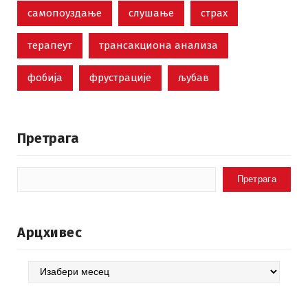
самопоуздање
слушање
страх
терапеут
трансакциона анализа
фобија
фрустрације
љубав
Претрага
Претрага
Арцхивес
Арцхивес