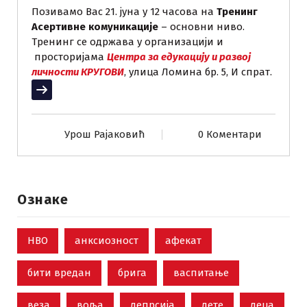
Позивамо Вас 21. јуна у 12 часова на
Тренинг
Асертивне комуникације
– основни ниво.
Тренинг се одржава у организацији и
просторијама
Центра за едукацију и развој
личности КРУГОВИ
, улица Ломина бр. 5, И спрат.
Прочитај више
Урош Рајаковић
0 Коментари
Ознаке
НВО
анксиозност
афекат
бити вредан
брига
васпитање
веза
воља
депрсија
дете
деца