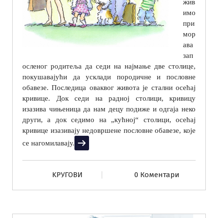
жив
имо
при
мор
ава
зап
осленог родитеља да седи на најмање две столице,
покушавајући да усклади породичне и пословне
обавезе. Последица оваквог живота је стални осећај
кривице. Док седи на радној столици, кривицу
изазива чињеница да нам децу подиже и одгаја неко
други, а док седимо на „кућној“ столици, осећај
кривице изазивају недовршене пословне обавезе, које
Прочитај више
се нагомилавају.
KРУГОВИ
0 Коментари