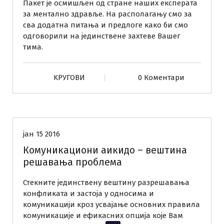
Пакет је осмишљен од стране наших експерата
т
за ментално здравље. На располагању смо за
а
сва додатна питања и предлоге како би смо
п
одговорили на јединствене захтеве Вашег
с
тима.
и
х
о
KРУГОВИ
0 Коментари
л
о
Радионице
Тренинзи
ш
к
и
јан 15 2016
х
Комуникациони аикидо – вештина
у
решавања проблема
с
л
Стекните јединствену вештину разрешавања
у
конфликата и застоја у односима и
г
комуникацији кроз усвајање основних правила
а
комуникације и ефикасних опција које Вам
з