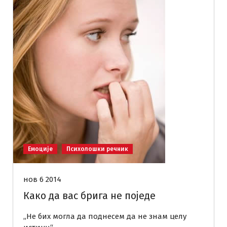
Емоције
Психолошки речник
нов 6 2014
Како да вас брига не поједе
„Не бих могла да поднесем да не знам целу