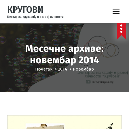
С
КРУГОВИ
к
о
Центар за едукацију и развој личности
ч
и
н
а
Месечне архиве:
с
а
новембар 2014
д
р
Почетак
>
2014
>
новембар
ж
а
ј