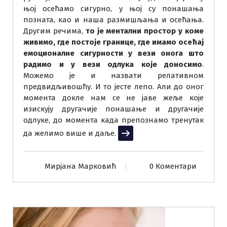
њој осећамо сигурно, у њој су понашања
позната, као и наша размишљања и осећања.
Другим речима,
то је ментални простор у коме
живимо, где постоје границе, где имамо осећај
емоционалне сигурности у вези онога што
радимо и у вези одлука које доносимо
.
Можемо је и назвати релативном
предвидљивошћу. И то јесте лепо. Али до оног
момента докле нам се не јаве жеље које
изискују другачије понашање и другачије
одлуке, до момента када препознамо тренутак
да желимо више и даље.
Прочитај више
Мирјана Марковић
0 Коментари