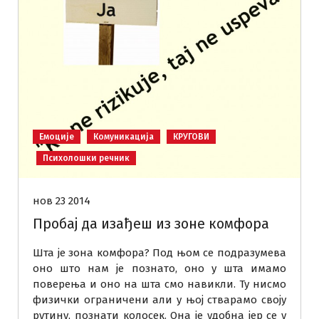
Емоције
Комуникација
КРУГОВИ
Психолошки речник
нов 23 2014
Пробај да изађеш из зоне комфора
Шта је зона комфора? Под њом се подразумева
оно што нам је познато, оно у шта имамо
поверења и оно на шта смо навикли. Ту нисмо
физички ограничени али у њој стварамо своју
рутину, познати колосек. Она је удобна јер се у