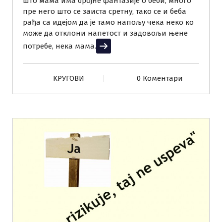
што мама има бројне фантазије о беби, много
пре него што се заиста сретну, тако се и беба
рађа са идејом да је тамо напољу чека неко ко
може да отклони напетост и задовољи њене
потребе, нека мама.
Прочитај више
KРУГОВИ
0 Коментари