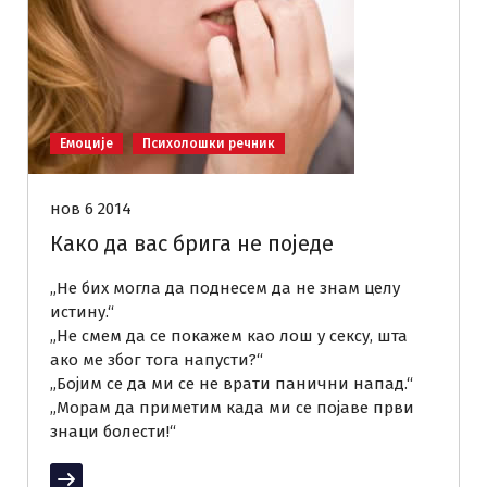
Емоције
Психолошки речник
нов 6 2014
Како да вас брига не поједе
„Не бих могла да поднесем да не знам целу
истину.“
„Не смем да се покажем као лош у сексу, шта
ако ме због тога напусти?“
„Бојим се да ми се не врати панични напад.“
„Морам да приметим када ми се појаве први
знаци болести!“
Прочитај више