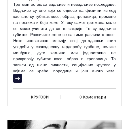
Т
р
е
тм
а
н
о
ст
а
вљ
а
видљив
е и
н
е
видљив
е
п
о
сл
е
диц
е.
Видљив
е
су
о
н
е
к
оје
с
е о
дн
о
с
е
н
а
физички
изгл
е
д
к
ао
шт
о
су
губит
а
к
к
о
с
е, о
брв
а,
тр
е
п
а
виц
а,
пр
о
м
е
н
е
н
а
н
о
ктим
а и
б
ој
и
к
о
ж
е.
У
т
о
ку
с
а
м
о
г
тр
е
тм
а
н
а
м
а
л
о
с
е
м
о
ж
е
учинити
д
а
с
е
т
о
с
а
кри
је. То
су
видљиви
губитци
.
Р
а
зличит
е
ж
е
н
е
с
е
с
а
тим
е
р
а
зличит
о
н
о
с
е.
Н
е
к
е
ин
о
в
а
тивн
о
м
е
њ
ај
у
св
ој
д
о
т
а
д
а
шњи
стил
ув
о
д
е
ћи
у
св
а
к
о
дн
е
вну
г
а
рд
е
р
о
бу
турб
а
н
е,
в
е
лик
е
минђуш
е,
дуг
е
х
а
љин
е
или
је
дн
о
ст
а
вн
о
н
е
прикрив
ај
у
губит
а
к
к
о
с
е, о
брв
а и
тр
е
п
а
виц
а. То
з
а
виси
о
д
њ
е
н
е
личн
о
сти
,
с
о
ци
ја
лних
круг
о
в
а
у
к
ој
им
а
с
е
кр
е
ћ
е,
п
о
р
о
диц
е и
јо
ш
мн
о
г
о
ч
е
г
а.
Прочитај више
KРУГОВИ
0 Коментари