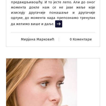
предвидљивошћу. И то јесте лепо. Али до оног
момента докле нам се не јаве жеље које
изискују другачије понашање и другачије
одлуке, до момента када препознамо тренутак
да желимо више и даље.
Прочитај више
Мирјана Марковић
0 Коментари