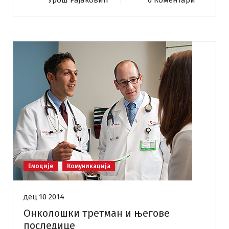
Урош Рајаковић
0 Коментари
Емоције
Комуникација
дец 10 2014
Онколошки третман и његове
последице