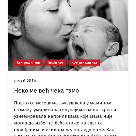
Ја - родитељ
Емоције
Комуникација
дец 6 2014
Неко ме већ чека тамо
Пошто се месецима љуљушкала у мамином
стомаку, умиривала откуцајима њеног срца и
узнемиравала неприликама које мама није
могла да избегне, беба стиже на свет са
одређеним очекивањем у погледу маме. Као