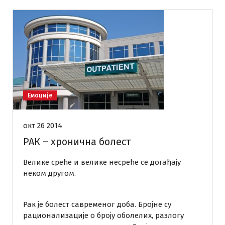
Емоције
окт 26 2014
РАК – хронична болест
Велике среће и велике несреће се догађају
неком другом.
Рак је болест савременог доба. Бројне су
рационализације о броју оболелих, разлогу