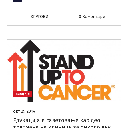
KРУГОВИ
0 Коментари
Емоције
окт 29 2014
Едукација и саветовање као део
третмана на клиници за онколошку