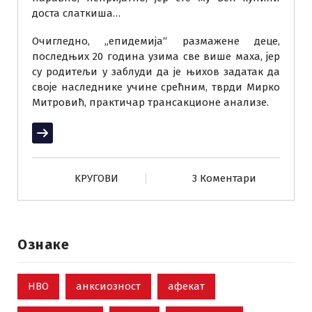
доста слаткиша…
Очигледно, „епидемија“ размажене деце,
последњих 20 година узима све више маха, јер
су родитељи у заблуди да је њихов задатак да
своје наследнике учине срећним, тврди Мирко
Митровић, практичар трансакционе анализе.
Прочитај више
KРУГОВИ
3 Коментари
Ознаке
НВО
анксиозност
афекат