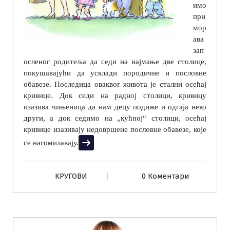
имо
при
мор
ава
зап
осленог родитеља да седи на најмање две столице,
покушавајући да усклади породичне и пословне
обавезе. Последица оваквог живота је стални осећај
кривице. Док седи на радној столици, кривицу
изазива чињеница да нам децу подиже и одгаја неко
други, а док седимо на „кућној“ столици, осећај
кривице изазивају недовршене пословне обавезе, које
Прочитај више
се нагомилавају.
KРУГОВИ
0 Коментари