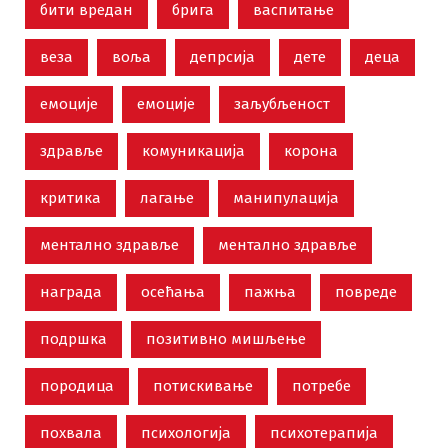
бити вредан
брига
васпитање
веза
воља
депрсија
дете
деца
емоције
емоције
заљубљеност
здравље
комуникација
корона
критика
лагање
манипулација
ментално здравље
ментално здравље
награда
осећања
пажња
повреде
подршка
позитивно мишљење
породица
потискивање
потребе
похвала
психологија
психотерапија