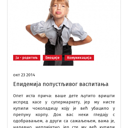
Ја - родитељ
Емоције
Комуникација
окт 23 2014
Епидемија попустљивог васпитања
Опет иста прича: ваше дете љутито вришти
испред касе у супермаркету, јер му нисте
купили чоколадицу коју је већ убацило у
препуну корпу. Док вас неки гледају с
одобравањем, а други са сажаљењем, вама је,
наравно, непријатно, јер сте му већ купили