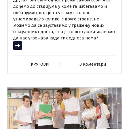
другим бићем и однос према самом себи. Ако
дођемо до стадијума у коме га избегавамо и
одбацујемо, шта је то у сексу што нас
узнемирава? Уколико, с друге стране, не
можемо да се зауставимо у тражењу нових
сексуалних односа, шта је то што доживљавамо
да нас угрожава када тих односа нема?
Прочитај више
KРУГОВИ
0 Коментари