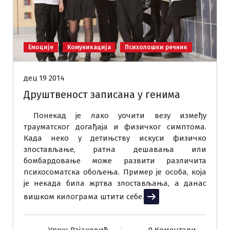
Емоције
Комуникација
Психолошки речник
дец 19 2014
Друштвеност записана у генима
Понекад је лако уочити везу између
трауматског догађаја и физичког симптома.
Када неко у детињству искуси физичко
злостављање, ратна дешавања или
бомбардовање може развити различита
психосоматска обољења. Пример је особа, која
је некада била жртва злостављања, а данас
вишком килограма штити себе.
Прочитај више