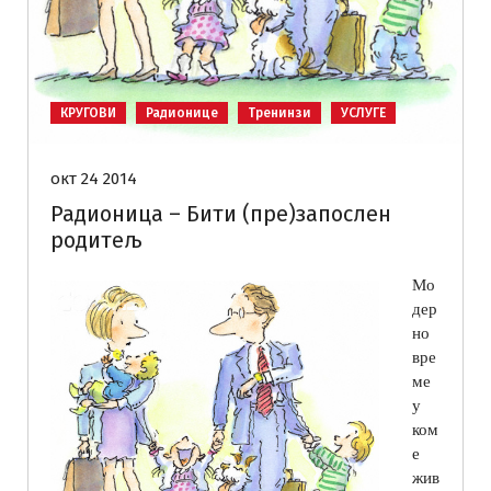
КРУГОВИ
Радионице
Тренинзи
УСЛУГЕ
окт 24 2014
Радионица – Бити (пре)запослен
родитељ
Мо
дер
но
вре
ме
у
ком
е
жив