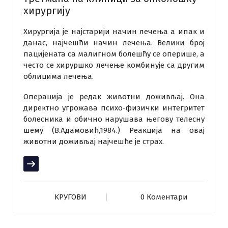
хирургију
Хирургија је најстарији начин лечења а ипак и
данас, најчешћи начин лечења. Велики број
пацијената са малигном болешћу се оперише, а
често се хируршко лечење комбинује са другим
облицима лечења.
Операција је редак животни доживљај. Она
директно угрожава психо-физички интегритет
болесника и обично нарушава његову телесну
шему (В.Адамовић,1984.) Реакција на овај
животни доживљај најчешће је страх.
Прочитај више
KРУГОВИ
0 Коментари