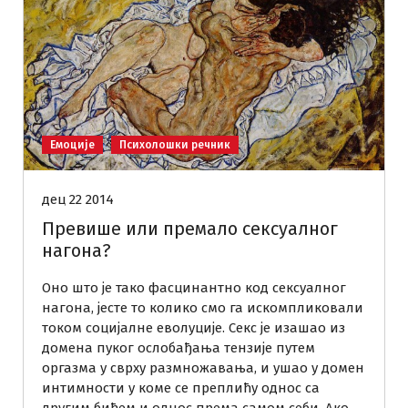
Емоције
Психолошки речник
дец 22 2014
Превише или премало сексуалног
нагона?
Оно што је тако фасцинантно код сексуалног
нагона, јесте то колико смо га искомпликовали
током социјалне еволуције. Секс је изашао из
домена пуког ослобађања тензије путем
оргазма у сврху размножавања, и ушао у домен
интимности у коме се преплићу однос са