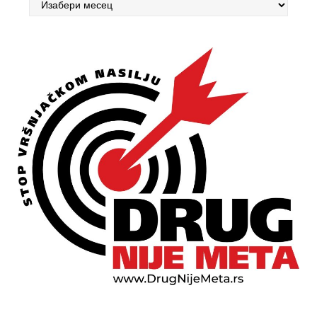
Арцхивес