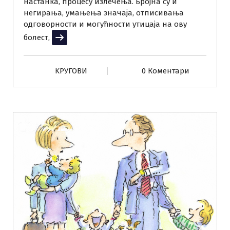
настанка, процесу излечења. Бројна су и
негирања, умањења значаја, отписивања
одговорности и могућности утицаја на ову
болест,
Прочитај више
KРУГОВИ
0 Коментари