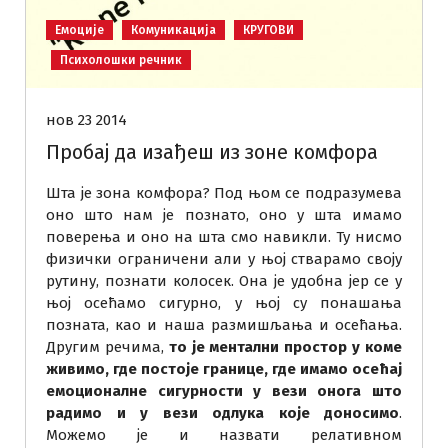
Емоције
Комуникација
КРУГОВИ
Психолошки речник
нов 23 2014
Пробај да изађеш из зоне комфора
Шта је зона комфора? Под њом се подразумева
оно што нам је познато, оно у шта имамо
поверења и оно на шта смо навикли. Ту нисмо
физички ограничени али у њој стварамо своју
рутину, познати колосек. Она је удобна јер се у
њој осећамо сигурно, у њој су понашања
позната, као и наша размишљања и осећања.
Другим речима,
то је ментални простор у коме
живимо, где постоје границе, где имамо осећај
емоционалне сигурности у вези онога што
радимо и у вези одлука које доносимо
.
Можемо је и назвати релативном