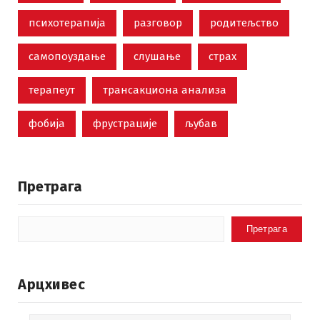
психотерапија
разговор
родитељство
самопоуздање
слушање
страх
терапеут
трансакциона анализа
фобија
фрустрације
љубав
Претрага
Претрага
Арцхивес