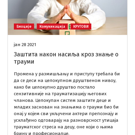
Емоције
Комуникација
КРУГОВИ
јан 28 2021
Заштита након насиља кроз знање о
трауми
Промена у размишљању и приступу требала би
да се деси на целокупном друштвеном нивоу,
како би целокупно друштво постало
сензитивније на трауматизацију његових
чланова. Целокупан систем заштите деце и
младих заснован на знањима о трауми био би
онај у којем сви укључени актери препознају и
усклађено одговарају на разноврсност утицаја
трауматског стреса на децу, оне који о њима
брину и професионалце.