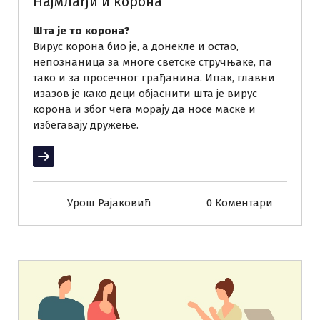
Најмлађи и корона
Шта је то корона?
Вирус корона био је, а донекле и остао,
непознаница за многе светске стручњаке, па
тако и за просечног грађанина. Ипак, главни
изазов је како деци објаснити шта је вирус
корона и због чега морају да носе маске и
избегавају дружење.
Прочитај више
Урош Рајаковић
0 Коментари