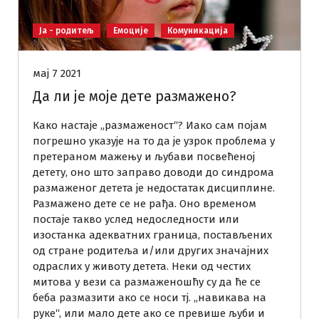
Ја - родитељ
Емоције
Комуникација
мај 7 2021
Да ли је моје дете размажено?
Како настаје „размаженост“? Иако сам појам
погрешно указује на то да је узрок проблема у
претераном мажењу и љубави посвећеној
детету, оно што заправо доводи до синдрома
размаженог детета је недостатак дисциплине.
Размажено дете се не рађа. Оно временом
постаје такво услед недоследности или
изостанка адекватних граница, постављених
од стране родитеља и/или других значајних
одраслих у животу детета. Неки од честих
митова у вези са размаженошћу су да ће се
беба размазити ако се носи тј. „навикава на
руке“, или мало дете ако се превише љуби и