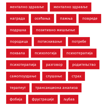
ментално здравље
ментално здравље
награда
осећања
пажња
повреде
подршка
позитивно мишљење
породица
потискивање
потребе
похвала
психологија
психотерапија
психотерапија
разговор
родитељство
самопоуздање
слушање
страх
терапеут
трансакциона анализа
фобија
фрустрације
љубав