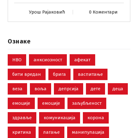
Урош Рајаковић
0 Коментари
Ознаке
НВО
анксиозност
афекат
бити вредан
брига
васпитање
веза
воља
депрсија
дете
деца
емоције
емоције
заљубљеност
здравље
комуникација
корона
критика
лагање
манипулација