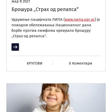
мар 8 2021
Брошура „Страх од релапса“
Удружење пацијената ЛИПА (
www.липа.орг.рс
) је
поводом обележавања Националног дана
борбе против лимфома креирала брошуру
„Страх од релапса“.
Прочитај више
KРУГОВИ
0 Коментари