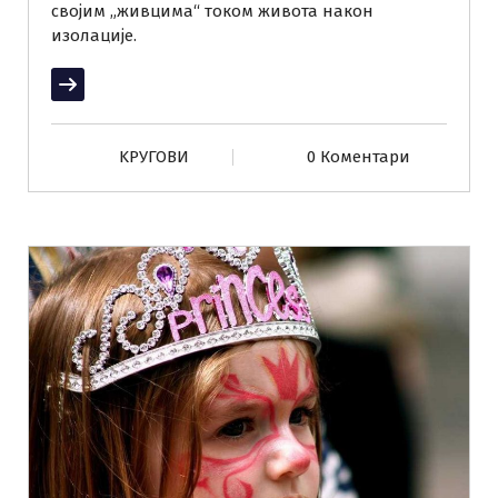
својим „живцима“ током живота након
изолације.
Прочитај више
KРУГОВИ
0 Коментари