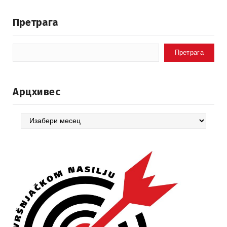
Претрага
Претрага
Арцхивес
Арцхивес