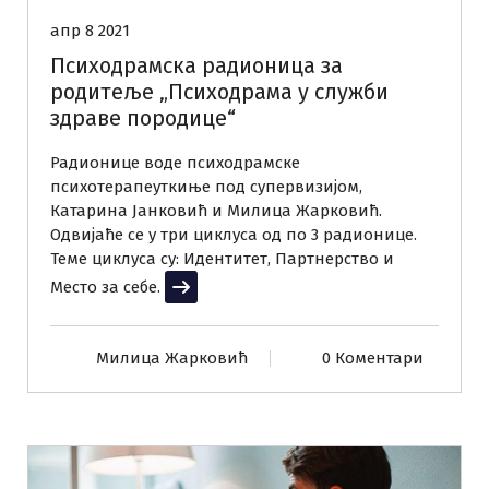
апр 8 2021
Психодрамска радионица за
родитеље „Психодрама у служби
здраве породице“
Радионице воде психодрамске
психотерапеуткиње под супервизијом,
Катарина Јанковић и Милица Жарковић.
Одвијаће се у три циклуса од по 3 радионице.
Теме циклуса су: Идентитет, Партнерство и
Место за себе.
Прочитај више
Милица Жарковић
0 Коментари