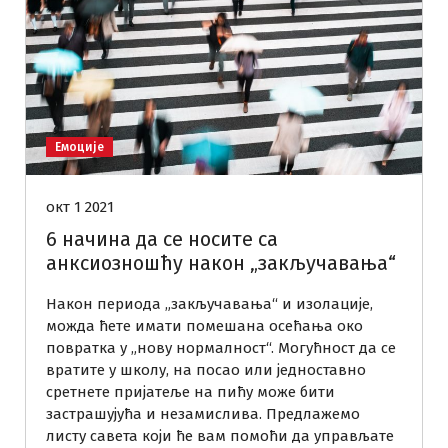
Емоције
окт 1 2021
6 начина да се носите са
анксиозношћу након „закључавања“
Након периода „закључавања“ и изолације,
можда ћете имати помешана осећања око
повратка у „нову нормалност“. Могућност да се
вратите у школу, на посао или једноставно
сретнете пријатеље на пићу може бити
застрашујућа и незамислива. Предлажемо
листу савета који ће вам помоћи да управљате