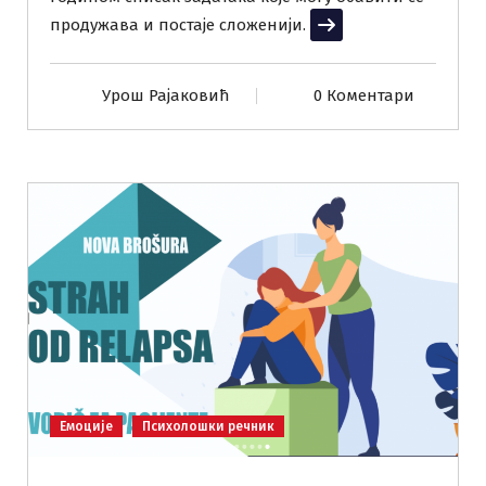
продужава и постаје сложенији.
Прочитај више
Урош Рајаковић
0 Коментари
Емоције
Психолошки речник