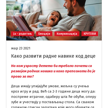
Ја - родитељ
Емоције
Комуникација
КРУГОВИ
мар 23 2021
Како развити радне навике код деце
На ком узрасту детета би требало почети са
развојем радних навика и како препознати да је
право за то?
Деца имају упијајуће умове, жељна су учења
кроз игру и рад. Већ са 2-3 године деца могу да:
поспреме играчке, одаберу шта ће обући, оперу
зубе и учествују у постављању стола. Са сваком
годином списак задатака које могу обавити се