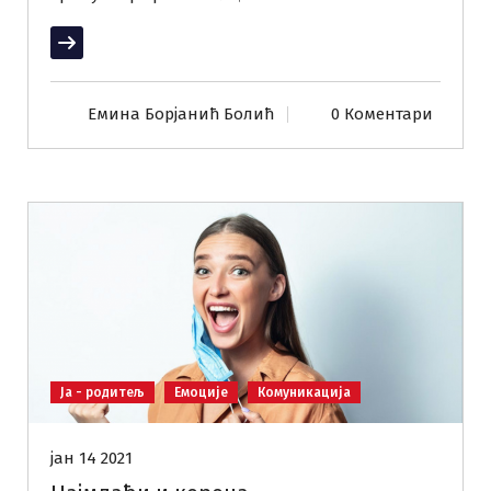
Прочитај више
Емина Борјанић Болић
0 Коментари
Ја - родитељ
Емоције
Комуникација
јан 14 2021