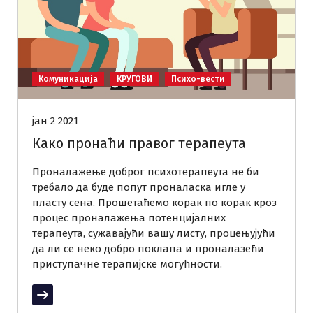
Комуникација
КРУГОВИ
Психо-вести
јан 2 2021
Како пронаћи правог терапеута
Проналажење доброг психотерапеута не би
требало да буде попут проналаска игле у
пласту сена. Прошетаћемо корак по корак кроз
процес проналажења потенцијалних
терапеута, сужавајући вашу листу, процењујући
да ли се неко добро поклапа и проналазећи
приступачне терапијске могућности.
Прочитај више